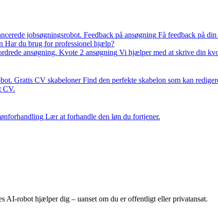
ancerede jobsøgningsrobot.
Feedback på ansøgning
Få feedback på din
n
Har du brug for professionel hjælp?
fordrede ansøgning.
Kvote 2 ansøgning
Vi hjælper med at skrive din kv
bot.
Gratis CV skabeloner
Find den perfekte skabelon som kan rediger
it CV.
ønforhandling
Lær at forhandle den løn du fortjener.
AI-robot hjælper dig – uanset om du er offentligt eller privatansat.