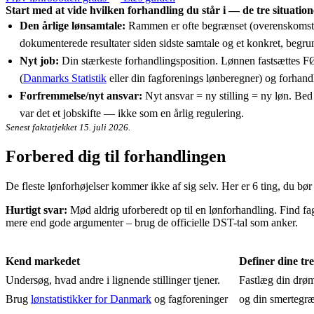
Start med at vide hvilken forhandling du står i — de tre situation
Den årlige lønsamtale:
Rammen er ofte begrænset (overenskomster
dokumenterede resultater siden sidste samtale og et konkret, begru
Nyt job:
Din stærkeste forhandlingsposition. Lønnen fastsættes FØR
(
Danmarks Statistik
eller din fagforenings lønberegner) og forhandl 
Forfremmelse/nyt ansvar:
Nyt ansvar = ny stilling = ny løn. Bed 
var det et jobskifte — ikke som en årlig regulering.
Senest faktatjekket 15. juli 2026.
Forbered dig til forhandlingen
De fleste lønforhøjelser kommer ikke af sig selv. Her er 6 ting, du bør
Hurtigt svar:
Mød aldrig uforberedt op til en lønforhandling. Find fag
mere end gode argumenter – brug de officielle DST-tal som anker.
Kend markedet
Definer dine tre
Undersøg, hvad andre i lignende stillinger tjener.
Fastlæg din drøm
Brug
lønstatistikker for Danmark
og fagforeninger
og din smertegræn