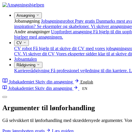
Ansøgning
Jobansøgning
Jobsøgningsrobot
Prøv gratis Danmarks mest av
inspiration? Se eksempler og skabeloner.
Vi skriver ansøgninge
Andre ansøgninger
Uopfordret ansøgning
Få hjælp til din uop
hjælper med ansøgningen.
CV
CV robot
Få hjælp til at skrive dit CV med vores jobsøgningsro
CV.
Vi skriver dit CV
Vores eksperter sidder klar til at skrive d
Jobsamtalen
Rådgivning
Karriererådgivning
Få professionel vejledning til din karriere.
L
Jobakademiet
Skriv din ansøgning
English
Jobakademiet
Skriv din ansøgning
EN
Argumenter til
lønforhandling
Gå selvsikkert til lønforhandling med skræddersyede argumenter. Vores 
Prøv lønrobotten gratis
Læs guiden