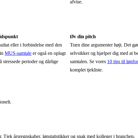
.
afvise.
tidspunkt
Øv din pitch
sultat eller i forbindelse med den
Træn dine argumenter højt. Det gø
Din
MUS-samtale
er også en oplagt
selvsikker og hjælper dig med at b
 stressede perioder og dårlige
samtalen. Se vores
10 tips til lønf
komplet tjekliste.
ionelt.
 Tjek årsregnskaber, lønstatistikker og snak med kolleger i branchen.