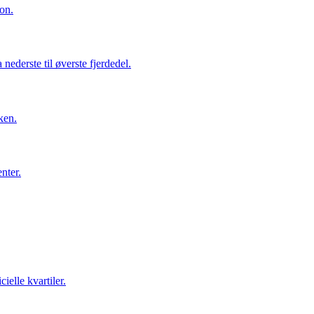
ion.
nederste til øverste fjerdedel.
ken.
nter.
cielle kvartiler.