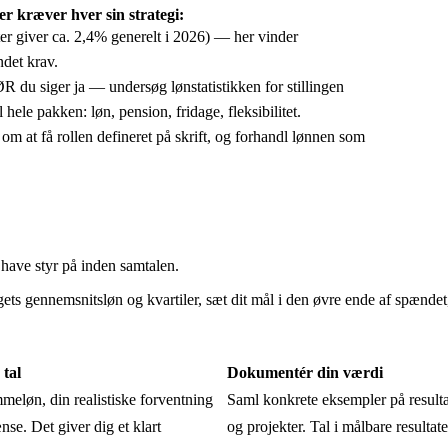
er kræver hver sin strategi:
 giver ca. 2,4% generelt i 2026) — her vinder
ndet krav.
 du siger ja — undersøg lønstatistikken for stillingen
hele pakken: løn, pension, fridage, fleksibilitet.
om at få rollen defineret på skrift, og forhandl lønnen som
 have styr på inden samtalen.
ets gennemsnitsløn og kvartiler, sæt dit mål i den øvre ende af spændet, 
 tal
Dokumentér din værdi
meløn, din realistiske forventning
Saml konkrete eksempler på resultat
se. Det giver dig et klart
og projekter. Tal i målbare resultate