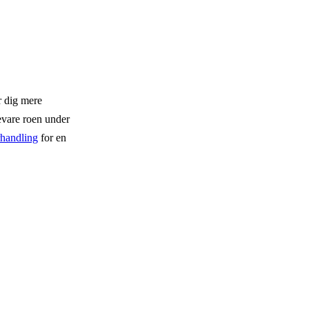
r dig mere
evare roen under
orhandling
for en