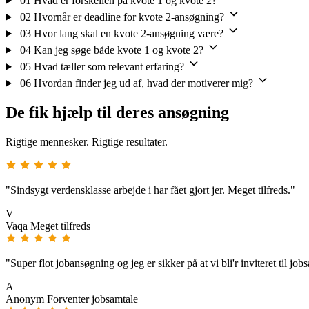
01
Hvad er forskellen på kvote 1 og kvote 2?
02
Hvornår er deadline for kvote 2-ansøgning?
03
Hvor lang skal en kvote 2-ansøgning være?
04
Kan jeg søge både kvote 1 og kvote 2?
05
Hvad tæller som relevant erfaring?
06
Hvordan finder jeg ud af, hvad der motiverer mig?
De fik hjælp til deres ansøgning
Rigtige mennesker. Rigtige resultater.
"Sindsygt verdensklasse arbejde i har fået gjort jer. Meget tilfreds."
V
Vaqa
Meget tilfreds
"Super flot jobansøgning og jeg er sikker på at vi bli'r inviteret til job
A
Anonym
Forventer jobsamtale