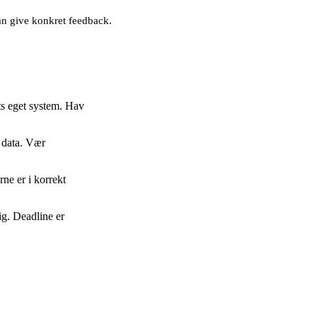
an give konkret feedback.
ts eget system. Hav
 data. Vær
ne er i korrekt
ig. Deadline er