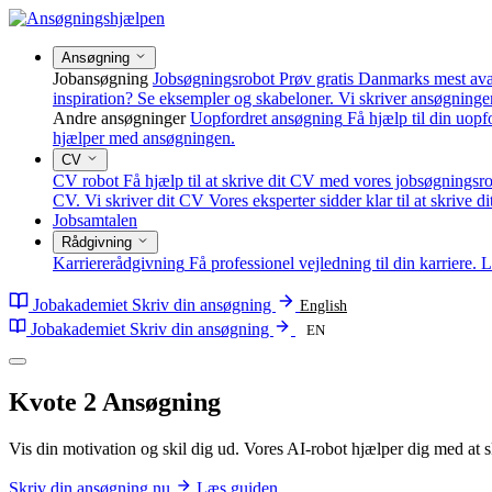
Ansøgning
Jobansøgning
Jobsøgningsrobot
Prøv gratis Danmarks mest av
inspiration? Se eksempler og skabeloner.
Vi skriver ansøgninge
Andre ansøgninger
Uopfordret ansøgning
Få hjælp til din uop
hjælper med ansøgningen.
CV
CV robot
Få hjælp til at skrive dit CV med vores jobsøgningsro
CV.
Vi skriver dit CV
Vores eksperter sidder klar til at skrive d
Jobsamtalen
Rådgivning
Karriererådgivning
Få professionel vejledning til din karriere.
L
Jobakademiet
Skriv din ansøgning
English
Jobakademiet
Skriv din ansøgning
EN
Kvote 2
Ansøgning
Vis din motivation og skil dig ud. Vores AI-robot hjælper dig med at
Skriv din ansøgning nu
Læs guiden