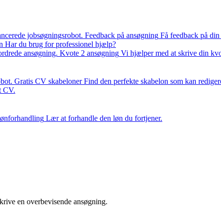
ancerede jobsøgningsrobot.
Feedback på ansøgning
Få feedback på din
n
Har du brug for professionel hjælp?
fordrede ansøgning.
Kvote 2 ansøgning
Vi hjælper med at skrive din kv
bot.
Gratis CV skabeloner
Find den perfekte skabelon som kan rediger
it CV.
ønforhandling
Lær at forhandle den løn du fortjener.
 skrive en overbevisende ansøgning.