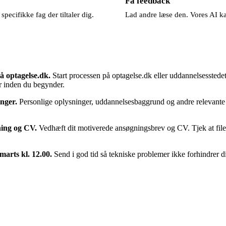
Få feedback
ecifikke fag der tiltaler dig.
Lad andre læse den. Vores AI k
å optagelse.dk.
Start processen på optagelse.dk eller uddannelsesstede
r inden du begynder.
inger.
Personlige oplysninger, uddannelsesbaggrund og andre relevante
ing og CV.
Vedhæft dit motiverede ansøgningsbrev og CV. Tjek at filer
marts kl. 12.00.
Send i god tid så tekniske problemer ikke forhindrer d