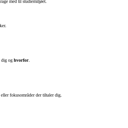
age med til studiemiljøet.
ker.
r dig og
hvorfor
.
ller fokusområder der tiltaler dig.