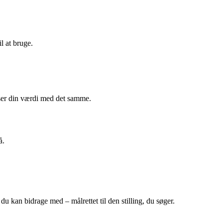
il at bruge.
 ser din værdi med det samme.
å.
du kan bidrage med – målrettet til den stilling, du søger.