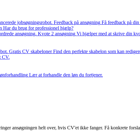
ancerede jobsøgningsrobot.
Feedback på ansøgning
Få feedback på din
n
Har du brug for professionel hjælp?
fordrede ansøgning.
Kvote 2 ansøgning
Vi hjælper med at skrive din kv
bot.
Gratis CV skabeloner
Find den perfekte skabelon som kan rediger
it CV.
ønforhandling
Lær at forhandle den løn du fortjener.
ringer ansøgningen helt over, hvis CV'et ikke fanger. Få konkrete for