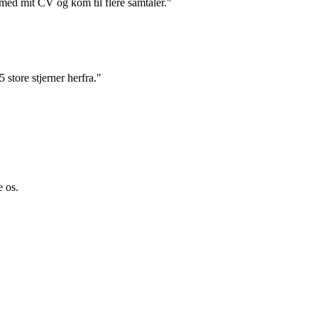
 med mit CV og kom til flere samtaler."
 store stjerner herfra."
e os.