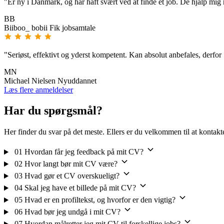
"Er ny i Danmark, og har haft svært ved at finde et job. De hjalp mig
BB
Biiboo_ bobii
Fik jobsamtale
"Seriøst, effektivt og yderst kompetent. Kan absolut anbefales, derfor 5
MN
Michael Nielsen
Nyuddannet
Læs flere anmeldelser
Har du spørgsmål?
Her finder du svar på det meste. Ellers er du velkommen til at kontakt
01
Hvordan får jeg feedback på mit CV?
02
Hvor langt bør mit CV være?
03
Hvad gør et CV overskueligt?
04
Skal jeg have et billede på mit CV?
05
Hvad er en profiltekst, og hvorfor er den vigtig?
06
Hvad bør jeg undgå i mit CV?
07
Hvordan målretter jeg mit CV til forskellige jobs?