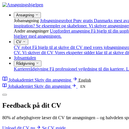
Ansøgning
Jobansøgning
Jobsøgningsrobot
Prøv gratis Danmarks mest av
inspiration? Se eksempler og skabeloner.
Vi skriver ansøgninge
Andre ansøgninger
Uopfordret ansøgning
Få hjælp til din uop
hjælper med ansøgningen.
CV
CV robot
Få hjælp til at skrive dit CV med vores jobsøgningsro
CV.
Vi skriver dit CV
Vores eksperter sidder klar til at skrive d
Jobsamtalen
Rådgivning
Karriererådgivning
Få professionel vejledning til din karriere.
L
Jobakademiet
Skriv din ansøgning
English
Jobakademiet
Skriv din ansøgning
EN
Feedback
på dit CV
80% af arbejdsgivere læser dit CV før ansøgningen – og halvdelen sp
Upload dit CV nu
Se CV guide