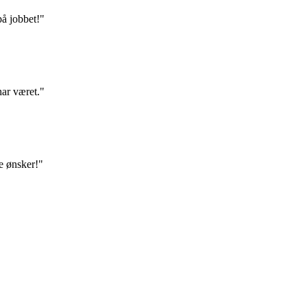
på jobbet!"
har været."
e ønsker!"