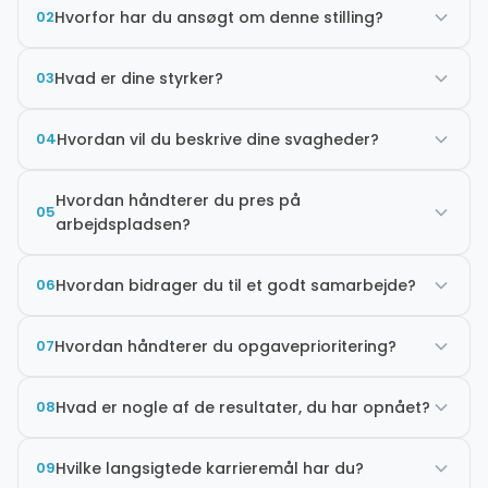
02
Hvorfor har du ansøgt om denne stilling?
03
Hvad er dine styrker?
04
Hvordan vil du beskrive dine svagheder?
Hvordan håndterer du pres på
05
arbejdspladsen?
06
Hvordan bidrager du til et godt samarbejde?
07
Hvordan håndterer du opgaveprioritering?
08
Hvad er nogle af de resultater, du har opnået?
09
Hvilke langsigtede karrieremål har du?