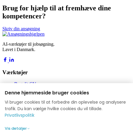
Brug for hjælp til at fremhæve dine
kompetencer?
Skriv din ansøgning
AI-værktøjer til jobsøgning.
Lavet i Danmark.
Værktøjer
Byg dit CV
Byg din ansøgning
Denne hjemmeside bruger cookies
Jobakademiet
Blog
Vi bruger cookies til at forbedre din oplevelse og analysere
trafik. Du kan vælge hvilke cookies du vil tillade.
Virksomhed
Privatlivspolitik
Om os
Vis detaljer
Anmeldelser