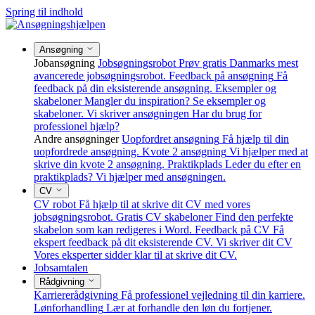
Spring til indhold
Ansøgning
Jobansøgning
Jobsøgningsrobot
Prøv gratis Danmarks mest
avancerede jobsøgningsrobot.
Feedback på ansøgning
Få
feedback på din eksisterende ansøgning.
Eksempler og
skabeloner
Mangler du inspiration? Se eksempler og
skabeloner.
Vi skriver ansøgningen
Har du brug for
professionel hjælp?
Andre ansøgninger
Uopfordret ansøgning
Få hjælp til din
uopfordrede ansøgning.
Kvote 2 ansøgning
Vi hjælper med at
skrive din kvote 2 ansøgning.
Praktikplads
Leder du efter en
praktikplads? Vi hjælper med ansøgningen.
CV
CV robot
Få hjælp til at skrive dit CV med vores
jobsøgningsrobot.
Gratis CV skabeloner
Find den perfekte
skabelon som kan redigeres i Word.
Feedback på CV
Få
ekspert feedback på dit eksisterende CV.
Vi skriver dit CV
Vores eksperter sidder klar til at skrive dit CV.
Jobsamtalen
Rådgivning
Karriererådgivning
Få professionel vejledning til din karriere.
Lønforhandling
Lær at forhandle den løn du fortjener.