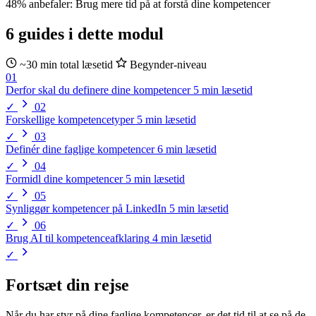
48%
anbefaler: Brug mere tid på at forstå dine kompetencer
6 guides i dette modul
~30 min total læsetid
Begynder-niveau
01
Derfor skal du definere dine kompetencer
5 min læsetid
✓
02
Forskellige kompetencetyper
5 min læsetid
✓
03
Definér dine faglige kompetencer
6 min læsetid
✓
04
Formidl dine kompetencer
5 min læsetid
✓
05
Synliggør kompetencer på LinkedIn
5 min læsetid
✓
06
Brug AI til kompetenceafklaring
4 min læsetid
✓
Fortsæt din rejse
Når du har styr på dine faglige kompetencer, er det tid til at se på de