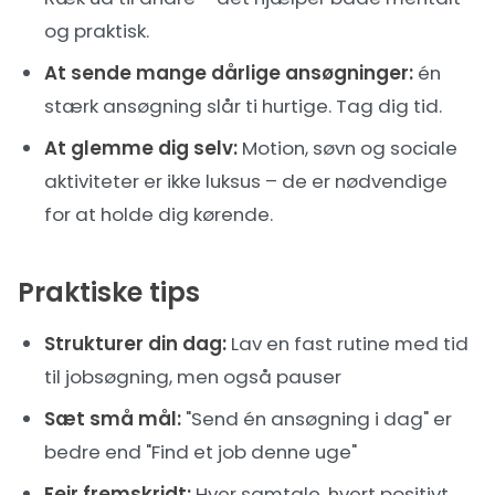
og praktisk.
At sende mange dårlige ansøgninger:
én
stærk ansøgning slår ti hurtige. Tag dig tid.
At glemme dig selv:
Motion, søvn og sociale
aktiviteter er ikke luksus – de er nødvendige
for at holde dig kørende.
Praktiske tips
Strukturer din dag:
Lav en fast rutine med tid
til jobsøgning, men også pauser
Sæt små mål:
"Send én ansøgning i dag" er
bedre end "Find et job denne uge"
Fejr fremskridt:
Hver samtale, hvert positivt