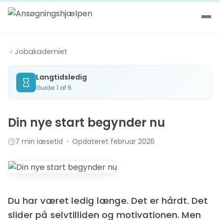
Spring til indhold
Jobakademiet
Langtidsledig
Guide 1 af 6
Din nye start begynder nu
7 min læsetid
•
Opdateret februar 2026
Du har været ledig længe. Det er hårdt. Det
slider på selvtilliden og motivationen. Men