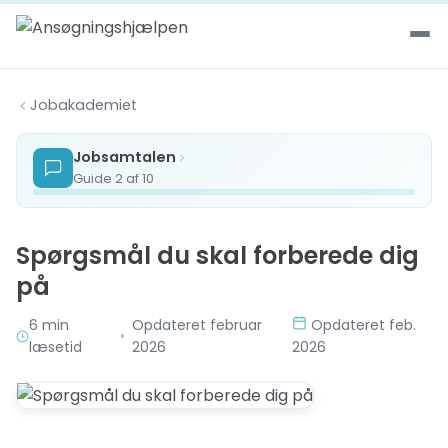
Spring til indhold
Jobakademiet
Jobsamtalen
Guide 2 af 10
Spørgsmål du skal forberede dig
på
6 min
Opdateret februar
Opdateret feb.
•
læsetid
2026
2026