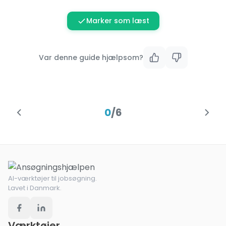
Marker som læst
Var denne guide hjælpsom?
0
/
6
AI-værktøjer til jobsøgning.
Lavet i Danmark.
Værktøjer