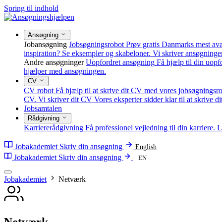
Spring til indhold
Ansøgning
Jobansøgning
Jobsøgningsrobot
Prøv gratis Danmarks mest av
inspiration? Se eksempler og skabeloner.
Vi skriver ansøgninge
Andre ansøgninger
Uopfordret ansøgning
Få hjælp til din uop
hjælper med ansøgningen.
CV
CV robot
Få hjælp til at skrive dit CV med vores jobsøgningsro
CV.
Vi skriver dit CV
Vores eksperter sidder klar til at skrive d
Jobsamtalen
Rådgivning
Karriererådgivning
Få professionel vejledning til din karriere.
L
Jobakademiet
Skriv din ansøgning
English
Jobakademiet
Skriv din ansøgning
EN
Jobakademiet
Netværk
Netværk