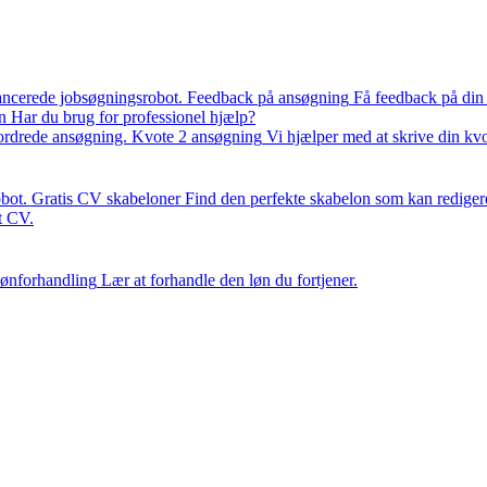
ancerede jobsøgningsrobot.
Feedback på ansøgning
Få feedback på din
n
Har du brug for professionel hjælp?
fordrede ansøgning.
Kvote 2 ansøgning
Vi hjælper med at skrive din kv
bot.
Gratis CV skabeloner
Find den perfekte skabelon som kan rediger
it CV.
ønforhandling
Lær at forhandle den løn du fortjener.