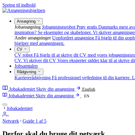
Spring til indhold
Ansøgning
Jobansøgning
Jobsøgningsrobot
Prøv gratis Danmarks mest av
inspiration? Se eksempler og skabeloner.
Vi skriver ansøgninge
Andre ansøgninger
Uopfordret ansøgning
Få hjælp til din uop
hjælper med ansøgningen.
CV
CV robot
Få hjælp til at skrive dit CV med vores jobsøgningsro
CV.
Vi skriver dit CV
Vores eksperter sidder klar til at skrive d
Jobsamtalen
Rådgivning
Karriererådgivning
Få professionel vejledning til din karriere.
L
Jobakademiet
Skriv din ansøgning
English
Jobakademiet
Skriv din ansøgning
EN
Jobakademiet
Netværk
Guide 1 af 5
Derfor skal du bruge dit netværk