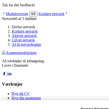
Tak for din feedback!
Moduloversigt
Kortlæg netværk
0
/
5
Netværk
0 af 5 fuldført
Derfor netværk
Kortlæg netværk
Aktivér netværk
Udvid netværk
AI til netværksplan
AI-værktøjer til jobsøgning.
Lavet i Danmark.
Værktøjer
Byg dit CV
Byg din ansøgning
Jobakademiet
Blog