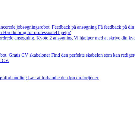
ancerede jobsøgningsrobot.
Feedback på ansøgning
Få feedback på din
n
Har du brug for professionel hjælp?
fordrede ansøgning.
Kvote 2 ansøgning
Vi hjælper med at skrive din kv
bot.
Gratis CV skabeloner
Find den perfekte skabelon som kan rediger
it CV.
ønforhandling
Lær at forhandle den løn du fortjener.