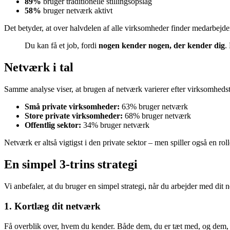
89%
bruger traditionelle stillingsopslag
58%
bruger netværk aktivt
Det betyder, at over halvdelen af alle virksomheder finder medarbej
Du kan få et job, fordi
nogen kender nogen, der kender dig
.
Netværk i tal
Samme analyse viser, at brugen af netværk varierer efter virksomheds
Små private virksomheder:
63% bruger netværk
Store private virksomheder:
68% bruger netværk
Offentlig sektor:
34% bruger netværk
Netværk er altså vigtigst i den private sektor – men spiller også en ro
En simpel 3-trins strategi
Vi anbefaler, at du bruger en simpel strategi, når du arbejder med dit 
1. Kortlæg dit netværk
Få overblik over, hvem du kender. Både dem, du er tæt med, og dem, 