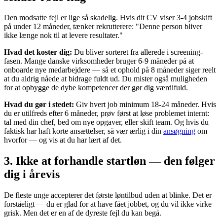
Den modsatte fejl er lige så skadelig. Hvis dit CV viser 3-4 jobskift
på under 12 måneder, tænker rekrutterere: "Denne person bliver
ikke længe nok til at levere resultater."
Hvad det koster dig:
Du bliver sorteret fra allerede i screening-
fasen. Mange danske virksomheder bruger 6-9 måneder på at
onboarde nye medarbejdere — så et ophold på 8 måneder siger reelt
at du aldrig nåede at bidrage fuldt ud. Du mister også muligheden
for at opbygge de dybe kompetencer der gør dig værdifuld.
Hvad du gør i stedet:
Giv hvert job minimum 18-24 måneder. Hvis
du er utilfreds efter 6 måneder, prøv først at løse problemet internt:
tal med din chef, bed om nye opgaver, eller skift team. Og hvis du
faktisk har haft korte ansættelser, så vær ærlig i din
ansøgning
om
hvorfor — og vis at du har lært af det.
3. Ikke at forhandle startløn — den følger
dig i årevis
De fleste unge accepterer det første løntilbud uden at blinke. Det er
forståeligt — du er glad for at have fået jobbet, og du vil ikke virke
grisk. Men det er en af de dyreste fejl du kan begå.