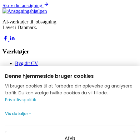
Skriv din ansøgning
AI-værktøjer til jobsøgning.
Lavet i Danmark.
Værktøjer
Byg dit CV
Byg din ansøgning
Jobakademiet
Denne hjemmeside bruger cookies
Blog
Vi bruger cookies til at forbedre din oplevelse og analysere
Virksomhed
trafik. Du kan vælge hvilke cookies du vil tillade.
Privatlivspolitik
Om os
Anmeldelser
Vis detaljer
Kontakt
Privatlivspolitik
Cookie-indstillinger
Afvis