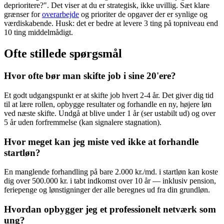
deprioritere?". Det viser at du er strategisk, ikke uvillig. Sæt klare
grænser for
overarbejde
og prioriter de opgaver der er synlige og
værdiskabende. Husk: det er bedre at levere 3 ting på topniveau end
10 ting middelmådigt.
Ofte stillede spørgsmål
Hvor ofte bør man skifte job i sine 20'ere?
Et godt udgangspunkt er at skifte job hvert 2-4 år. Det giver dig tid
til at lære rollen, opbygge resultater og forhandle en ny, højere løn
ved næste skifte. Undgå at blive under 1 år (ser ustabilt ud) og over
5 år uden forfremmelse (kan signalere stagnation).
Hvor meget kan jeg miste ved ikke at forhandle
startløn?
En manglende forhandling på bare 2.000 kr./md. i startløn kan koste
dig over 500.000 kr. i tabt indkomst over 10 år — inklusiv pension,
feriepenge og lønstigninger der alle beregnes ud fra din grundløn.
Hvordan opbygger jeg et professionelt netværk som
ung?