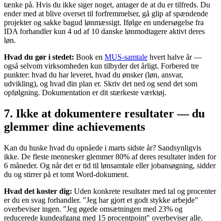
tænke på. Hvis du ikke siger noget, antager de at du er tilfreds. Du
ender med at blive overset til forfremmelser, gå glip af spændende
projekter og sakke bagud lønmæssigt. Ifølge en undersøgelse fra
IDA forhandler kun 4 ud af 10 danske lønmodtagere aktivt deres
løn.
Hvad du gør i stedet:
Book en
MUS-samtale
hvert halve år —
også selvom virksomheden kun tilbyder det årligt. Forbered tre
punkter: hvad du har leveret, hvad du ønsker (løn, ansvar,
udvikling), og hvad din plan er. Skriv det ned og send det som
opfølgning. Dokumentation er dit stærkeste værktøj.
7. Ikke at dokumentere resultater — du
glemmer dine achievements
Kan du huske hvad du opnåede i marts sidste år? Sandsynligvis
ikke. De fleste mennesker glemmer 80% af deres resultater inden for
6 måneder. Og når det er tid til lønsamtale eller jobansøgning, sidder
du og stirrer på et tomt Word-dokument.
Hvad det koster dig:
Uden konkrete resultater med tal og procenter
er du en svag forhandler. "Jeg har gjort et godt stykke arbejde"
overbeviser ingen. "Jeg øgede omsætningen med 23% og
reducerede kundeafgang med 15 procentpoint" overbeviser alle.