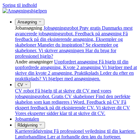
Spring til indhold
Ansøgning
Jobansøgning
Jobsøgningsrobot
Prøv gratis Danmarks mest
avancerede jobsøgningsrobot.
Feedback på ansøgning
Få
feedback på din eksisterende ansøgning.
Eksempler og
skabeloner
Mangler du inspiration? Se eksempler og
skabeloner.
Vi skriver ansøgningen
Har du brug for
professionel hjælp?
Andre ansøgninger
Uopfordret ansøgning
Få hjælp til din
uopfordrede ansøgning.
Kvote 2 ansøgning
Vi hjælper med at
skrive din kvote 2 ansøgning.
Praktikplads
Leder du efter en
praktikplads? Vi hjælper med ansøgningen.
CV
CV robot
Få hjælp til at skrive dit CV med vores
jobsøgningsrobot.
Gratis CV skabeloner
Find den perfekte
skabelon som kan redigeres i Word.
Feedback på CV
Få
ekspert feedback på dit eksisterende CV.
Vi skriver dit CV
Vores eksperter sidder klar til at skrive dit CV.
Jobsamtalen
Rådgivning
Karriererådgivning
Få professionel vejledning til din karriere.
Lønforhandling
Lær at forhandle den løn du fortjener.