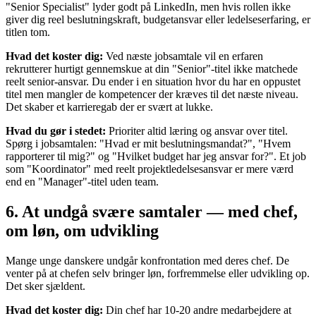
"Senior Specialist" lyder godt på LinkedIn, men hvis rollen ikke
giver dig reel beslutningskraft, budgetansvar eller ledelseserfaring, er
titlen tom.
Hvad det koster dig:
Ved næste jobsamtale vil en erfaren
rekrutterer hurtigt gennemskue at din "Senior"-titel ikke matchede
reelt senior-ansvar. Du ender i en situation hvor du har en oppustet
titel men mangler de kompetencer der kræves til det næste niveau.
Det skaber et karrieregab der er svært at lukke.
Hvad du gør i stedet:
Prioriter altid læring og ansvar over titel.
Spørg i jobsamtalen: "Hvad er mit beslutningsmandat?", "Hvem
rapporterer til mig?" og "Hvilket budget har jeg ansvar for?". Et job
som "Koordinator" med reelt projektledelsesansvar er mere værd
end en "Manager"-titel uden team.
6. At undgå svære samtaler — med chef,
om løn, om udvikling
Mange unge danskere undgår konfrontation med deres chef. De
venter på at chefen selv bringer løn, forfremmelse eller udvikling op.
Det sker sjældent.
Hvad det koster dig:
Din chef har 10-20 andre medarbejdere at