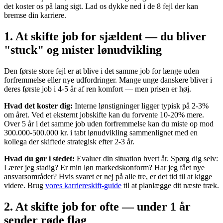
det koster os på lang sigt. Lad os dykke ned i de 8 fejl der kan
bremse din karriere.
1. At skifte job for sjældent — du bliver
"stuck" og mister lønudvikling
Den første store fejl er at blive i det samme job for længe uden
forfremmelse eller nye udfordringer. Mange unge danskere bliver i
deres første job i 4-5 år af ren komfort — men prisen er høj.
Hvad det koster dig:
Interne lønstigninger ligger typisk på 2-3%
om året. Ved et eksternt jobskifte kan du forvente 10-20% mere.
Over 5 år i det samme job uden forfremmelse kan du miste op mod
300.000-500.000 kr. i tabt lønudvikling sammenlignet med en
kollega der skiftede strategisk efter 2-3 år.
Hvad du gør i stedet:
Evaluer din situation hvert år. Spørg dig selv:
Lærer jeg stadig? Er min løn markedskonform? Har jeg fået nye
ansvarsområder? Hvis svaret er nej på alle tre, er det tid til at kigge
videre. Brug
vores karriereskift-guide
til at planlægge dit næste træk.
2. At skifte job for ofte — under 1 år
sender røde flag