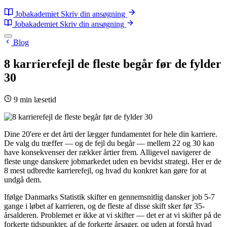
Jobakademiet
Skriv din ansøgning
Jobakademiet
Skriv din ansøgning
Blog
8 karrierefejl de fleste begår før de fylder
30
9 min læsetid
Dine 20'ere er det årti der lægger fundamentet for hele din karriere.
De valg du træffer — og de fejl du begår — mellem 22 og 30 kan
have konsekvenser der rækker årtier frem. Alligevel navigerer de
fleste unge danskere jobmarkedet uden en bevidst strategi. Her er de
8 mest udbredte karrierefejl, og hvad du konkret kan gøre for at
undgå dem.
Ifølge Danmarks Statistik skifter en gennemsnitlig dansker job 5-7
gange i løbet af karrieren, og de fleste af disse skift sker før 35-
årsalderen. Problemet er ikke at vi skifter — det er at vi skifter på de
forkerte tidspunkter, af de forkerte årsager, og uden at forstå hvad