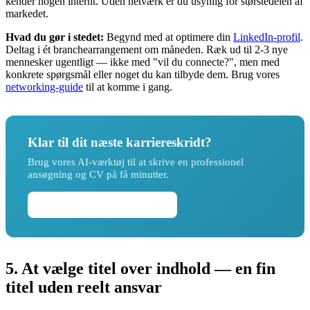
kender nogen internt. Uden netværk er du usynlig for størstedelen af
markedet.
Hvad du gør i stedet:
Begynd med at optimere din
LinkedIn-profil
.
Deltag i ét branchearrangement om måneden. Ræk ud til 2-3 nye
mennesker ugentligt — ikke med "vil du connecte?", men med
konkrete spørgsmål eller noget du kan tilbyde dem. Brug vores
networking-guide
til at komme i gang.
Klar til dit næste karriereskridt?
Brug vores AI-værktøj til at skrive en professionel
ansøgning og CV på få minutter.
Skriv din ansøgning nu →
5. At vælge titel over indhold — en fin
titel uden reelt ansvar