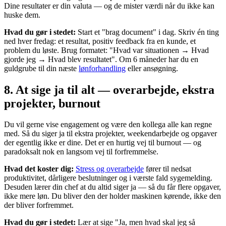
Dine resultater er din valuta — og de mister værdi når du ikke kan
huske dem.
Hvad du gør i stedet:
Start et "brag document" i dag. Skriv én ting
ned hver fredag: et resultat, positiv feedback fra en kunde, et
problem du løste. Brug formatet: "Hvad var situationen → Hvad
gjorde jeg → Hvad blev resultatet". Om 6 måneder har du en
guldgrube til din næste
lønforhandling
eller ansøgning.
8. At sige ja til alt — overarbejde, ekstra
projekter, burnout
Du vil gerne vise engagement og være den kollega alle kan regne
med. Så du siger ja til ekstra projekter, weekendarbejde og opgaver
der egentlig ikke er dine. Det er en hurtig vej til burnout — og
paradoksalt nok en langsom vej til forfremmelse.
Hvad det koster dig:
Stress og overarbejde
fører til nedsat
produktivitet, dårligere beslutninger og i værste fald sygemelding.
Desuden lærer din chef at du altid siger ja — så du får flere opgaver,
ikke mere løn. Du bliver den der holder maskinen kørende, ikke den
der bliver forfremmet.
Hvad du gør i stedet:
Lær at sige "Ja, men hvad skal jeg så