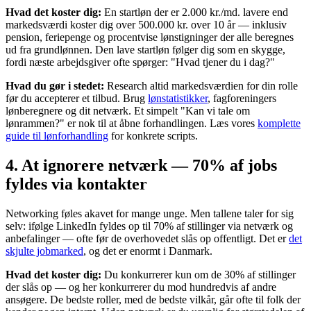
Hvad det koster dig:
En startløn der er 2.000 kr./md. lavere end
markedsværdi koster dig over 500.000 kr. over 10 år — inklusiv
pension, feriepenge og procentvise lønstigninger der alle beregnes
ud fra grundlønnen. Den lave startløn følger dig som en skygge,
fordi næste arbejdsgiver ofte spørger: "Hvad tjener du i dag?"
Hvad du gør i stedet:
Research altid markedsværdien for din rolle
før du accepterer et tilbud. Brug
lønstatistikker
, fagforeningers
lønberegnere og dit netværk. Et simpelt "Kan vi tale om
lønrammen?" er nok til at åbne forhandlingen. Læs vores
komplette
guide til lønforhandling
for konkrete scripts.
4. At ignorere netværk — 70% af jobs
fyldes via kontakter
Networking føles akavet for mange unge. Men tallene taler for sig
selv: ifølge LinkedIn fyldes op til 70% af stillinger via netværk og
anbefalinger — ofte før de overhovedet slås op offentligt. Det er
det
skjulte jobmarked
, og det er enormt i Danmark.
Hvad det koster dig:
Du konkurrerer kun om de 30% af stillinger
der slås op — og her konkurrerer du mod hundredvis af andre
ansøgere. De bedste roller, med de bedste vilkår, går ofte til folk der