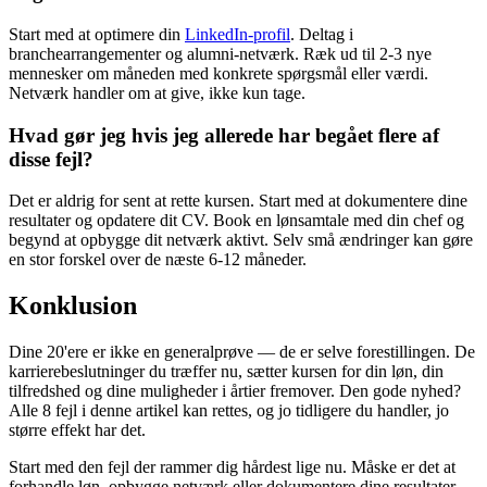
Start med at optimere din
LinkedIn-profil
. Deltag i
branchearrangementer og alumni-netværk. Ræk ud til 2-3 nye
mennesker om måneden med konkrete spørgsmål eller værdi.
Netværk handler om at give, ikke kun tage.
Hvad gør jeg hvis jeg allerede har begået flere af
disse fejl?
Det er aldrig for sent at rette kursen. Start med at dokumentere dine
resultater og opdatere dit CV. Book en lønsamtale med din chef og
begynd at opbygge dit netværk aktivt. Selv små ændringer kan gøre
en stor forskel over de næste 6-12 måneder.
Konklusion
Dine 20'ere er ikke en generalprøve — de er selve forestillingen. De
karrierebeslutninger du træffer nu, sætter kursen for din løn, din
tilfredshed og dine muligheder i årtier fremover. Den gode nyhed?
Alle 8 fejl i denne artikel kan rettes, og jo tidligere du handler, jo
større effekt har det.
Start med den fejl der rammer dig hårdest lige nu. Måske er det at
forhandle løn, opbygge netværk eller dokumentere dine resultater.