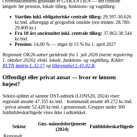
Overenskomstens grundløn er GARANTIEN — det centrale
løngulv før pension, lokale tillæg, funktions- og vagttillæg:
Startløn inkl. obligatoriske centrale tillæg:
29.597-30.626
kr./md. afhængigt af geografisk område (ren trinløn: 28.780-
29.809 kr.)
Fra 10 års anciennitet inkl. centrale tillæg:
37.862-38.544
kr./md.
Pension:
14,00 % — stiger til 15 % fra 1. april 2027
Regionale OK26-satser gældende fra 1. juli 2026 (næste regulering
1. oktober 2026); ekskl. lokale, funktions- og vagttillæg. Kilder:
RLTN løntrin L.32.17
og
tillægstabel L.41.02.B
.
Offentligt eller privat ansat — hvor er lønnen
højest?
Sektor-splittet af samme DST-udtræk (LONS20, 2024) viser:
regionalt ansatte 47.355 kr./md. · kommunalt ansatte 49.272 kr./md.
· privat ansatte 52.420 kr./md. i gennemsnit. Grupper under 300
fuldtidsbeskæftigede vises ikke i udtrækket.
Gns. månedsfortjeneste
Sektor
Fuldtidsbeskæftigede
(2024)
Regionalt