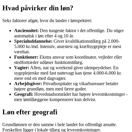
Hvad påvirker din løn?
Seks faktorer afgør, hvor du lander i lønspektret:
Anciennitet:
Den tungeste faktor i det offentlige. Du stiger
automatisk i løn efter 4 og 10 år.
Specialuddannelse:
Giver kvalifikationstillæg på 2.000-
5.000 kr./md. Intensiv, anæstesi og kræftsygepleje er mest
værdsat.
Funktioner:
Ekstra ansvar som koordinator, vejleder eller
stedfortræder udløser funktionstillæg.
Vagter:
Aften, nat og weekend giver ulempeydelser. En
sygeplejerske med fast nattevagt kan tjene 4.000-6.000 kr.
mere end en med dagvagter.
Arbejdsgiver:
Privathospitaler og vikarbureauer betaler
højere grundløn, men med færre goder.
Geografi:
Hovedstadsområdet har højere leveomkostninger -
men løntillæggene kompenserer kun delvist.
Løn efter geografi
Grundlønnen er den samme i hele landet for offentligt ansatte.
Forskellen ligger i lokale tillæg og leveomkostninger.