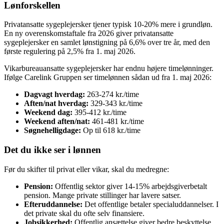
Lønforskellen
Privatansatte sygeplejersker tjener typisk 10-20% mere i grundløn.
En ny overenskomstaftale fra 2026 giver privatansatte
sygeplejersker en samlet lønstigning på 6,6% over tre år, med den
første regulering på 2,5% fra 1. maj 2026.
Vikarbureauansatte sygeplejersker har endnu højere timelønninger.
Ifølge Carelink Gruppen ser timelønnen sådan ud fra 1. maj 2026:
Dagvagt hverdag:
263-274 kr./time
Aften/nat hverdag:
329-343 kr./time
Weekend dag:
395-412 kr./time
Weekend aften/nat:
461-481 kr./time
Søgnehelligdage:
Op til 618 kr./time
Det du ikke ser i lønnen
Før du skifter til privat eller vikar, skal du medregne:
Pension:
Offentlig sektor giver 14-15% arbejdsgiverbetalt
pension. Mange private stillinger har lavere satser.
Efteruddannelse:
Det offentlige betaler specialuddannelser. I
det private skal du ofte selv finansiere.
Jobsikkerhed:
Offentlig ansættelse giver bedre beskyttelse