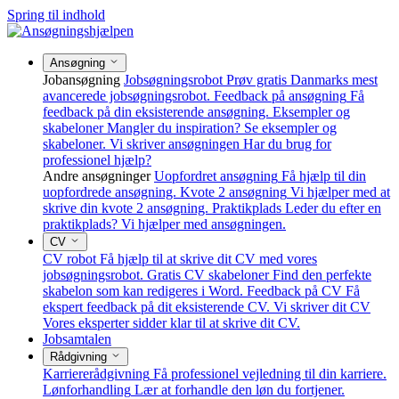
Spring til indhold
Ansøgning
Jobansøgning
Jobsøgningsrobot
Prøv gratis Danmarks mest
avancerede jobsøgningsrobot.
Feedback på ansøgning
Få
feedback på din eksisterende ansøgning.
Eksempler og
skabeloner
Mangler du inspiration? Se eksempler og
skabeloner.
Vi skriver ansøgningen
Har du brug for
professionel hjælp?
Andre ansøgninger
Uopfordret ansøgning
Få hjælp til din
uopfordrede ansøgning.
Kvote 2 ansøgning
Vi hjælper med at
skrive din kvote 2 ansøgning.
Praktikplads
Leder du efter en
praktikplads? Vi hjælper med ansøgningen.
CV
CV robot
Få hjælp til at skrive dit CV med vores
jobsøgningsrobot.
Gratis CV skabeloner
Find den perfekte
skabelon som kan redigeres i Word.
Feedback på CV
Få
ekspert feedback på dit eksisterende CV.
Vi skriver dit CV
Vores eksperter sidder klar til at skrive dit CV.
Jobsamtalen
Rådgivning
Karriererådgivning
Få professionel vejledning til din karriere.
Lønforhandling
Lær at forhandle den løn du fortjener.