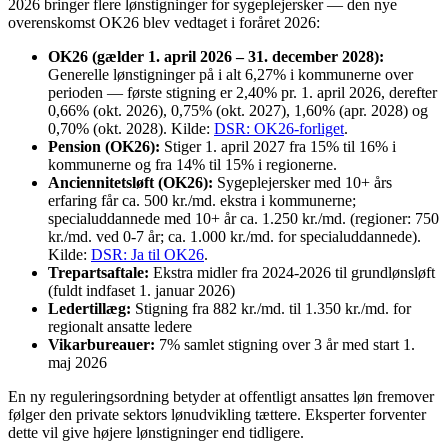
2026 bringer flere lønstigninger for sygeplejersker — den nye
overenskomst OK26 blev vedtaget i foråret 2026:
OK26 (gælder 1. april 2026 – 31. december 2028):
Generelle lønstigninger på i alt 6,27% i kommunerne over
perioden — første stigning er 2,40% pr. 1. april 2026, derefter
0,66% (okt. 2026), 0,75% (okt. 2027), 1,60% (apr. 2028) og
0,70% (okt. 2028). Kilde:
DSR: OK26-forliget
.
Pension (OK26):
Stiger 1. april 2027 fra 15% til 16% i
kommunerne og fra 14% til 15% i regionerne.
Anciennitetsløft (OK26):
Sygeplejersker med 10+ års
erfaring får ca. 500 kr./md. ekstra i kommunerne;
specialuddannede med 10+ år ca. 1.250 kr./md. (regioner: 750
kr./md. ved 0-7 år; ca. 1.000 kr./md. for specialuddannede).
Kilde:
DSR: Ja til OK26
.
Trepartsaftale:
Ekstra midler fra 2024-2026 til grundlønsløft
(fuldt indfaset 1. januar 2026)
Ledertillæg:
Stigning fra 882 kr./md. til 1.350 kr./md. for
regionalt ansatte ledere
Vikarbureauer:
7% samlet stigning over 3 år med start 1.
maj 2026
En ny reguleringsordning betyder at offentligt ansattes løn fremover
følger den private sektors lønudvikling tættere. Eksperter forventer
dette vil give højere lønstigninger end tidligere.