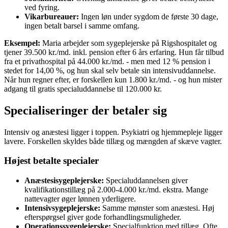
ved fyring.
Vikarbureauer:
Ingen løn under sygdom de første 30 dage,
ingen betalt barsel i samme omfang.
Eksempel:
Maria arbejder som sygeplejerske på Rigshospitalet og
tjener 39.500 kr./md. inkl. pension efter 6 års erfaring. Hun får tilbud
fra et privathospital på 44.000 kr./md. - men med 12 % pension i
stedet for 14,00 %, og hun skal selv betale sin intensivuddannelse.
Når hun regner efter, er forskellen kun 1.800 kr./md. - og hun mister
adgang til gratis specialuddannelse til 120.000 kr.
Specialiseringer der betaler sig
Intensiv og anæstesi ligger i toppen. Psykiatri og hjemmepleje ligger
lavere. Forskellen skyldes både tillæg og mængden af skæve vagter.
Højest betalte specialer
Anæstesisygeplejerske:
Specialuddannelsen giver
kvalifikationstillæg på 2.000-4.000 kr./md. ekstra. Mange
nattevagter øger lønnen yderligere.
Intensivsygeplejerske:
Samme mønster som anæstesi. Høj
efterspørgsel giver gode forhandlingsmuligheder.
Operationssygeplejerske:
Specialfunktion med tillæg. Ofte