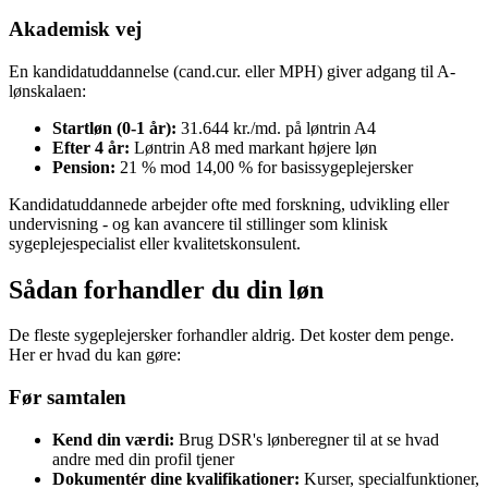
Akademisk vej
En kandidatuddannelse (cand.cur. eller MPH) giver adgang til A-
lønskalaen:
Startløn (0-1 år):
31.644 kr./md. på løntrin A4
Efter 4 år:
Løntrin A8 med markant højere løn
Pension:
21 % mod 14,00 % for basissygeplejersker
Kandidatuddannede arbejder ofte med forskning, udvikling eller
undervisning - og kan avancere til stillinger som klinisk
sygeplejespecialist eller kvalitetskonsulent.
Sådan forhandler du din løn
De fleste sygeplejersker forhandler aldrig. Det koster dem penge.
Her er hvad du kan gøre:
Før samtalen
Kend din værdi:
Brug DSR's lønberegner til at se hvad
andre med din profil tjener
Dokumentér dine kvalifikationer:
Kurser, specialfunktioner,