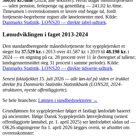
300,61 kr./time
(2024, alle sektorer). Heraf udgør basisfortjenesten
— uden pension, feriepenge og genetillæg — 241,02 kr./time.
Timesatsen i overenskomsten er lavere end begge tal, fordi
fortjeneste-begreberne regner alle lønelementer med. Kilde:
Danmarks Statistik, LONS20 — direkte tabel-udtræk
.
Lønudviklingen i faget 2013-2024
Den standardberegnede månedsfortjeneste for sygeplejersker er
steget fra
37.529 kr.
i 2013 over 41.587 kr. i 2019 til
48.198 kr.
i
2024 — en stigning på ca. 28 procent over 11 år (beregnet af tallene;
landsgennemsnittet steg 31 procent i samme periode). Kilde:
Danmarks Statistik, LONS20 — direkte tidsserie-udtræk
.
Senest faktatjekket 15. juli 2026 — alle løn-tal på siden er trukket
direkte fra Danmarks Statistiks Statistikbank (LONS20, 2024-
strukturen, nyeste offentliggjorte).
Se hele branchen:
Lønnen i sundhedssektoren →
Grundlønnen for sygeplejersker følger et fastlagt lønforløb baseret
på anciennitet. Ifølge Dansk Sygeplejeråds lønvejledning (senest
offentliggjorte løntabel, pr. 1. april 2025) ser lønforløbet sådan ud —
OK26-stigningerne fra 1. april 2026 lægges oveni, se afsnittet om
overenskomster: