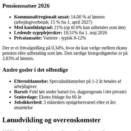
Pensionssatser 2026
Kommunalt/regionalt ansat:
14,00 % af lønnen
(arbejdsgiverbetalt; 15 % fra 1. april 2027)
Med kandidatgrad:
21% (op til 6% kan udbetales som løn)
Ledende sygeplejersker:
18,51% fra 1. maj 2026
Privatansatte:
Varierer - typisk 8-12%
Der er et fritvalgstillæg på 0,34%, hvor du kan vælge mellem ekstra
pension eller udbetaling som løn. Den særlige feriegodtgørelse er på
2,83% af lønnen.
Andre goder i det offentlige
Efteruddannelse:
Specialuddannelser på 1-2 år betales af
arbejdsgiver
Barsel:
Fuld løn under barsel (vs. dagpengesats i det private)
Seniordage:
Ekstra fridage fra 60 år
Jobsikkerhed:
3 måneders opsigelsesvarsel efter et års
ansættelse
Lønudvikling og overenskomster