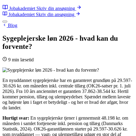
Jobakademiet
Skriv din ansøgning
Jobakademiet
Skriv din ansøgning
Blog
Sygeplejerske løn 2026 - hvad kan du
forvente?
9 min læsetid
En nyuddannet sygeplejerske har en garanteret grundløn på 29.597-
30.626 kr. om måneden inkl. centrale tillæg (OK26-satser pr. 1. juli
2026). Fra 10 års anciennitet er garantien 37.862-38.544 kr. Hertil
kommer pension, tillæg og ulempeydelser. Spændet mellem laveste
og højeste løn i faget er betydeligt - og her er hvad der afgør, hvor
du lander.
Hurtigt svar:
En sygeplejerske tjener i gennemsnit 48.198 kr. om
måneden i samlet fortjeneste inkl. pension og tillæg (Danmarks
Statistik, 2024). OK26-garantilønnen starter på 29.597-30.626 kr.
som nyuddannet — vagt- og ulempetillæg udgør en stor del af