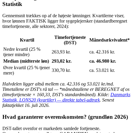
Statistik
Gennemsnit trækkes op af de højeste lønninger. Kvartilerne viser,
hvor lønnen FAKTISK ligger for sygeplejersker (standardberegnet
timefortjeneste, alle sektorer, 2024):
Timefortjeneste
Kvartil
Månedsækvivalent*
(DST)
Nedre kvartil (25 %
263,93 kr.
ca. 42.316 kr.
tjener mindre)
Median (midterste løn)
293,02 kr.
ca. 46.980 kr.
Øvre kvartil (25 % tjener
330,70 kr.
ca. 53.021 kr.
mere)
Halvdelen ligger altså mellem ca. 42.316 og 53.021 kr./md.
Timetallene er DST's rå tal — *månedstallene er BEREGNET af os
(timefortjeneste × 160,33, DST's standardmåned). Kilde:
Danmarks
Statistik, LONS20 (kvartiler) — direkte tabel-udtræk
. Senest
faktatjekket 16. juli 2026.
Hvad garanterer overenskomsten? (grundløn 2026)
DST-tallet ovenfor er markedets samlede fortjeneste.