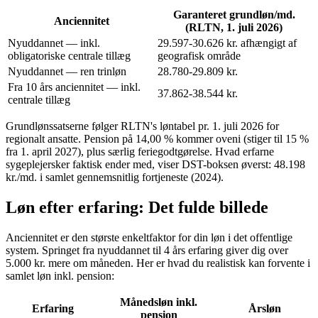
Garanteret grundløn/md.
Anciennitet
(RLTN, 1. juli 2026)
Nyuddannet — inkl.
29.597-30.626 kr. afhængigt af
obligatoriske centrale tillæg
geografisk område
Nyuddannet — ren trinløn
28.780-29.809 kr.
Fra 10 års anciennitet — inkl.
37.862-38.544 kr.
centrale tillæg
Grundlønssatserne følger RLTN's løntabel pr. 1. juli 2026 for
regionalt ansatte. Pension på 14,00 % kommer oveni (stiger til 15 %
fra 1. april 2027), plus særlig feriegodtgørelse. Hvad erfarne
sygeplejersker faktisk ender med, viser DST-boksen øverst: 48.198
kr./md. i samlet gennemsnitlig fortjeneste (2024).
Løn efter erfaring: Det fulde billede
Anciennitet er den største enkeltfaktor for din løn i det offentlige
system. Springet fra nyuddannet til 4 års erfaring giver dig over
5.000 kr. mere om måneden. Her er hvad du realistisk kan forvente i
samlet løn inkl. pension:
Månedsløn inkl.
Erfaring
Årsløn
pension