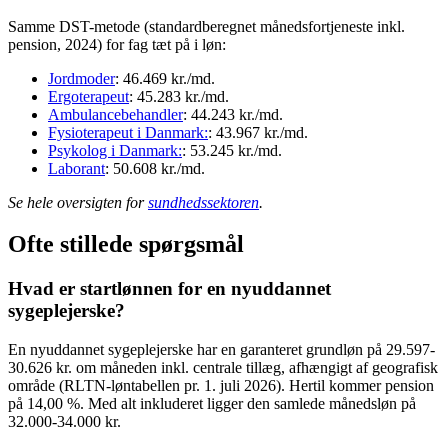
Samme DST-metode (standardberegnet månedsfortjeneste inkl.
pension, 2024) for fag tæt på i løn:
Jordmoder
: 46.469 kr./md.
Ergoterapeut
: 45.283 kr./md.
Ambulancebehandler
: 44.243 kr./md.
Fysioterapeut i Danmark:
: 43.967 kr./md.
Psykolog i Danmark:
: 53.245 kr./md.
Laborant
: 50.608 kr./md.
Se hele oversigten for
sundhedssektoren
.
Ofte stillede spørgsmål
Hvad er startlønnen for en nyuddannet
sygeplejerske?
En nyuddannet sygeplejerske har en garanteret grundløn på 29.597-
30.626 kr. om måneden inkl. centrale tillæg, afhængigt af geografisk
område (RLTN-løntabellen pr. 1. juli 2026). Hertil kommer pension
på 14,00 %. Med alt inkluderet ligger den samlede månedsløn på
32.000-34.000 kr.