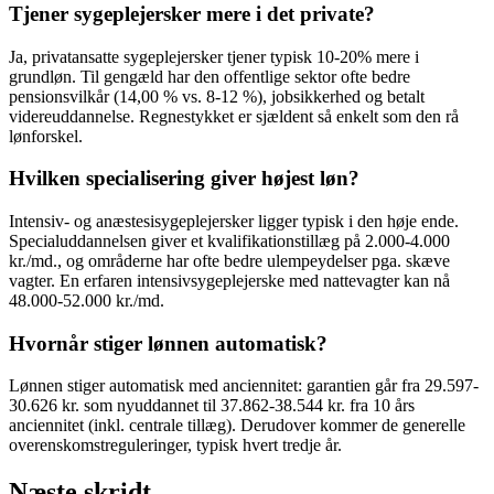
Tjener sygeplejersker mere i det private?
Ja, privatansatte sygeplejersker tjener typisk 10-20% mere i
grundløn. Til gengæld har den offentlige sektor ofte bedre
pensionsvilkår (14,00 % vs. 8-12 %), jobsikkerhed og betalt
videreuddannelse. Regnestykket er sjældent så enkelt som den rå
lønforskel.
Hvilken specialisering giver højest løn?
Intensiv- og anæstesisygeplejersker ligger typisk i den høje ende.
Specialuddannelsen giver et kvalifikationstillæg på 2.000-4.000
kr./md., og områderne har ofte bedre ulempeydelser pga. skæve
vagter. En erfaren intensivsygeplejerske med nattevagter kan nå
48.000-52.000 kr./md.
Hvornår stiger lønnen automatisk?
Lønnen stiger automatisk med anciennitet: garantien går fra 29.597-
30.626 kr. som nyuddannet til 37.862-38.544 kr. fra 10 års
anciennitet (inkl. centrale tillæg). Derudover kommer de generelle
overenskomstreguleringer, typisk hvert tredje år.
Næste skridt