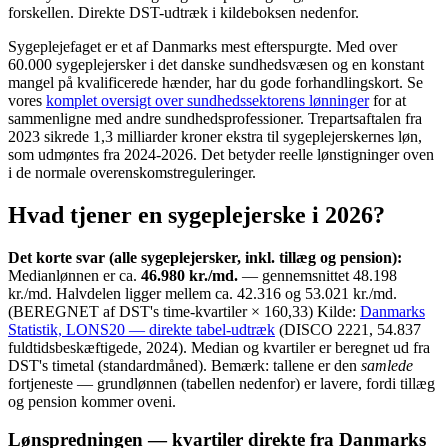
forskellen. Direkte DST-udtræk i kildeboksen nedenfor.
Sygeplejefaget er et af Danmarks mest efterspurgte. Med over
60.000 sygeplejersker i det danske sundhedsvæsen og en konstant
mangel på kvalificerede hænder, har du gode forhandlingskort. Se
vores
komplet oversigt over sundhedssektorens lønninger
for at
sammenligne med andre sundhedsprofessioner. Trepartsaftalen fra
2023 sikrede 1,3 milliarder kroner ekstra til sygeplejerskernes løn,
som udmøntes fra 2024-2026. Det betyder reelle lønstigninger oven
i de normale overenskomstreguleringer.
Hvad tjener en sygeplejerske i 2026?
Det korte svar (alle sygeplejersker, inkl. tillæg og pension):
Medianlønnen er ca.
46.980 kr./md.
— gennemsnittet 48.198
kr./md. Halvdelen ligger mellem ca. 42.316 og 53.021 kr./md.
(BEREGNET af DST's time-kvartiler × 160,33) Kilde:
Danmarks
Statistik, LONS20 — direkte tabel-udtræk
(DISCO 2221, 54.837
fuldtidsbeskæftigede, 2024). Median og kvartiler er beregnet ud fra
DST's timetal (standardmåned). Bemærk: tallene er den
samlede
fortjeneste — grundlønnen (tabellen nedenfor) er lavere, fordi tillæg
og pension kommer oveni.
Lønspredningen — kvartiler direkte fra Danmarks