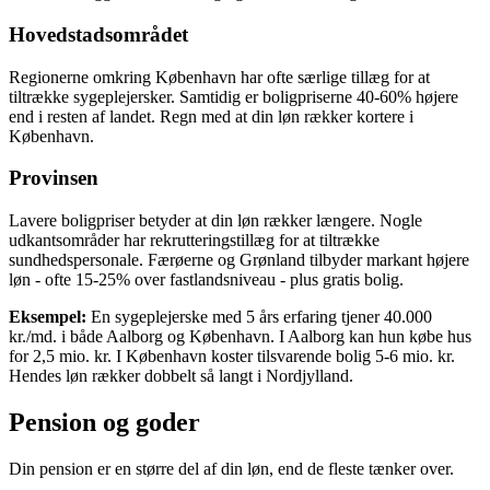
Hovedstadsområdet
Regionerne omkring København har ofte særlige tillæg for at
tiltrække sygeplejersker. Samtidig er boligpriserne 40-60% højere
end i resten af landet. Regn med at din løn rækker kortere i
København.
Provinsen
Lavere boligpriser betyder at din løn rækker længere. Nogle
udkantsområder har rekrutteringstillæg for at tiltrække
sundhedspersonale. Færøerne og Grønland tilbyder markant højere
løn - ofte 15-25% over fastlandsniveau - plus gratis bolig.
Eksempel:
En sygeplejerske med 5 års erfaring tjener 40.000
kr./md. i både Aalborg og København. I Aalborg kan hun købe hus
for 2,5 mio. kr. I København koster tilsvarende bolig 5-6 mio. kr.
Hendes løn rækker dobbelt så langt i Nordjylland.
Pension og goder
Din pension er en større del af din løn, end de fleste tænker over.