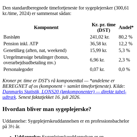
Den standardberegnede timefortjeneste for sygeplejersker (300,61
kr./time, 2024) er sammensat sådan:
Kr. pr. time
Komponent
Andel*
(DST)
Basisløn
241,02 kr.
80,2 %
Pension inkl. ATP
36,58 kr.
12,2 %
Genetillæg (aften, nat, weekend)
15,99 kr.
5,3 %
Uregelmæssige betalinger (bonus,
6,96 kr.
2,3 %
overarbejdsudbetaling mv.)
Personalegoder
0,07 kr.
0,0 %
Kroner pr. time er DST's rå komponenttal — *andelene er
BEREGNET af os (komponent ÷ samlet timefortjeneste). Kilde:
Danmarks Statistik, LONS20 (lønkomponenter) — direkte tabel-
udtræk
. Senest faktatjekket 16. juli 2026.
Hvordan bliver man sygeplejerske?
Uddannelse: Sygeplejerskeuddannelsen er en professionsbachelor
på 3½ år.
Uddannelse:
Sygeplejerskeuddannelsen er en