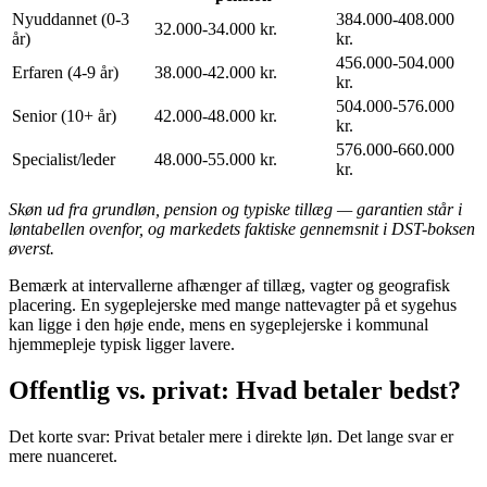
Nyuddannet (0-3
384.000-408.000
32.000-34.000 kr.
år)
kr.
456.000-504.000
Erfaren (4-9 år)
38.000-42.000 kr.
kr.
504.000-576.000
Senior (10+ år)
42.000-48.000 kr.
kr.
576.000-660.000
Specialist/leder
48.000-55.000 kr.
kr.
Skøn ud fra grundløn, pension og typiske tillæg — garantien står i
løntabellen ovenfor, og markedets faktiske gennemsnit i DST-boksen
øverst.
Bemærk at intervallerne afhænger af tillæg, vagter og geografisk
placering. En sygeplejerske med mange nattevagter på et sygehus
kan ligge i den høje ende, mens en sygeplejerske i kommunal
hjemmepleje typisk ligger lavere.
Offentlig vs. privat: Hvad betaler bedst?
Det korte svar: Privat betaler mere i direkte løn. Det lange svar er
mere nuanceret.