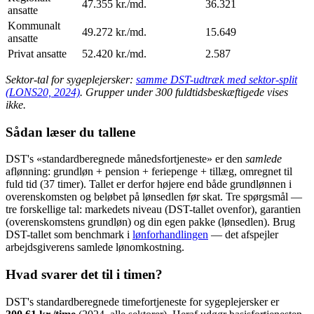
47.355 kr./md.
36.321
ansatte
Kommunalt
49.272 kr./md.
15.649
ansatte
Privat ansatte
52.420 kr./md.
2.587
Sektor-tal for sygeplejersker:
samme DST-udtræk med sektor-split
(LONS20, 2024)
. Grupper under 300 fuldtidsbeskæftigede vises
ikke.
Sådan læser du tallene
DST's «standardberegnede månedsfortjeneste» er den
samlede
aflønning: grundløn + pension + feriepenge + tillæg, omregnet til
fuld tid (37 timer). Tallet er derfor højere end både grundlønnen i
overenskomsten og beløbet på lønsedlen før skat. Tre spørgsmål —
tre forskellige tal: markedets niveau (DST-tallet ovenfor), garantien
(overenskomstens grundløn) og din egen pakke (lønsedlen). Brug
DST-tallet som benchmark i
lønforhandlingen
— det afspejler
arbejdsgiverens samlede lønomkostning.
Hvad svarer det til i timen?
DST's standardberegnede timefortjeneste for sygeplejersker er