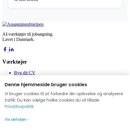
AI-værktøjer til jobsøgning.
Lavet i Danmark.
Værktøjer
Byg dit CV
Byg din ansøgning
Jobakademiet
Denne hjemmeside bruger cookies
Blog
Vi bruger cookies til at forbedre din oplevelse og analysere
Virksomhed
trafik. Du kan vælge hvilke cookies du vil tillade.
Privatlivspolitik
Om os
Anmeldelser
Vis detaljer
Kontakt
Privatlivspolitik