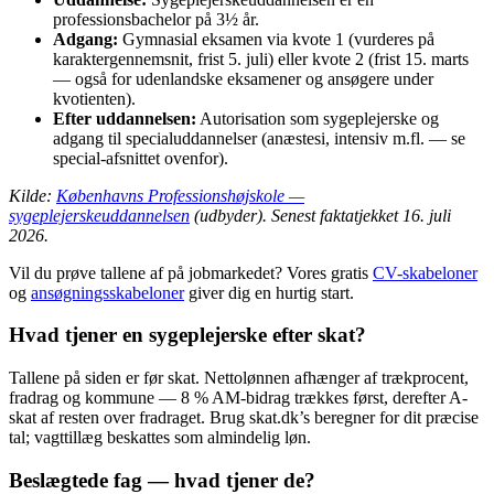
professionsbachelor på 3½ år.
Adgang:
Gymnasial eksamen via kvote 1 (vurderes på
karaktergennemsnit, frist 5. juli) eller kvote 2 (frist 15. marts
— også for udenlandske eksamener og ansøgere under
kvotienten).
Efter uddannelsen:
Autorisation som sygeplejerske og
adgang til specialuddannelser (anæstesi, intensiv m.fl. — se
special-afsnittet ovenfor).
Kilde:
Københavns Professionshøjskole —
sygeplejerskeuddannelsen
(udbyder). Senest faktatjekket 16. juli
2026.
Vil du prøve tallene af på jobmarkedet? Vores gratis
CV-skabeloner
og
ansøgningsskabeloner
giver dig en hurtig start.
Hvad tjener en sygeplejerske efter skat?
Tallene på siden er før skat. Nettolønnen afhænger af trækprocent,
fradrag og kommune — 8 % AM-bidrag trækkes først, derefter A-
skat af resten over fradraget. Brug skat.dk’s beregner for dit præcise
tal; vagttillæg beskattes som almindelig løn.
Beslægtede fag — hvad tjener de?