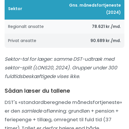
Gns. månedsfortjeneste
Sektor
(2024)
Regionalt ansatte
78.621 kr./md.
Privat ansatte
90.689 kr./md.
Sektor-tal for læger:
samme DST-udtræk med
sektor-split (LONS20, 2024)
. Grupper under 300
fuldtidsbeskæftigede vises ikke.
Sådan læser du tallene
DST's «standardberegnede månedsfortjeneste»
er den
samlede
aflønning: grundløn + pension +
feriepenge + tillæg, omregnet til fuld tid (37
timer). Tallet er derfor højere end både