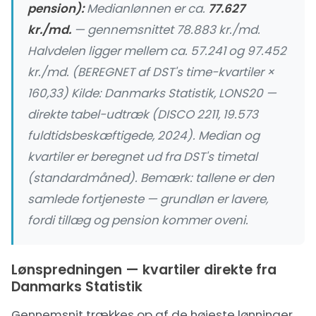
pension):
Medianlønnen er ca.
77.627
kr./md.
— gennemsnittet 78.883 kr./md.
Halvdelen ligger mellem ca. 57.241 og 97.452
kr./md. (BEREGNET af DST's time-kvartiler ×
160,33) Kilde:
Danmarks Statistik, LONS20 —
direkte tabel-udtræk
(DISCO 2211, 19.573
fuldtidsbeskæftigede, 2024). Median og
kvartiler er beregnet ud fra DST's timetal
(standardmåned). Bemærk: tallene er den
samlede
fortjeneste — grundløn er lavere,
fordi tillæg og pension kommer oveni.
Lønspredningen — kvartiler direkte fra
Danmarks Statistik
Gennemsnit trækkes op af de højeste lønninger.