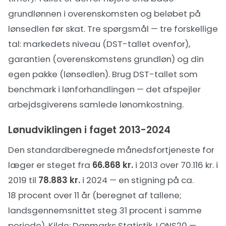
grundlønnen i overenskomsten og beløbet på
lønsedlen før skat. Tre spørgsmål — tre forskellige
tal: markedets niveau (DST-tallet ovenfor),
garantien (overenskomstens grundløn) og din
egen pakke (lønsedlen). Brug DST-tallet som
benchmark i
lønforhandlingen
— det afspejler
arbejdsgiverens samlede lønomkostning.
Lønudviklingen i faget 2013-2024
Den standardberegnede månedsfortjeneste for
læger er steget fra
66.868 kr.
i 2013 over 70.116 kr. i
2019 til
78.883 kr.
i 2024 — en stigning på ca.
18 procent over 11 år (beregnet af tallene;
landsgennemsnittet steg 31 procent i samme
periode). Kilde:
Danmarks Statistik, LONS20 —