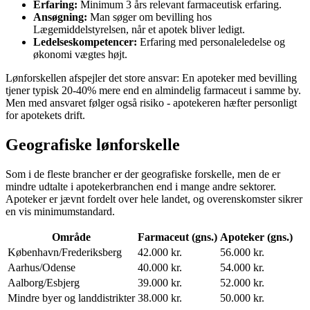
Erfaring:
Minimum 3 års relevant farmaceutisk erfaring.
Ansøgning:
Man søger om bevilling hos
Lægemiddelstyrelsen, når et apotek bliver ledigt.
Ledelseskompetencer:
Erfaring med personaleledelse og
økonomi vægtes højt.
Lønforskellen afspejler det store ansvar: En apoteker med bevilling
tjener typisk 20-40% mere end en almindelig farmaceut i samme by.
Men med ansvaret følger også risiko - apotekeren hæfter personligt
for apotekets drift.
Geografiske lønforskelle
Som i de fleste brancher er der geografiske forskelle, men de er
mindre udtalte i apotekerbranchen end i mange andre sektorer.
Apoteker er jævnt fordelt over hele landet, og overenskomster sikrer
en vis minimumstandard.
Område
Farmaceut (gns.)
Apoteker (gns.)
København/Frederiksberg
42.000 kr.
56.000 kr.
Aarhus/Odense
40.000 kr.
54.000 kr.
Aalborg/Esbjerg
39.000 kr.
52.000 kr.
Mindre byer og landdistrikter
38.000 kr.
50.000 kr.