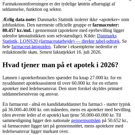
Farmakonomforeningen er der tydelige løntrin afhængigt af
uddannelse, funktion og sektor.
Ærlig data-note:
Danmarks Statistik isolerer ikke «apoteker» som
jobfunktion. Den nærmeste officielle gruppe er
farmaceuter:
80.457 kr./md.
i gennemsnit (apotekere med ejerbevilling ligger
udenfor lønstatistikken som selvstændige). Kilde:
Danmarks
Statistik, LONS20 (farmaceutarbejde) — direkte tabel-udtræk
. Se
hele
farmaceut-lønguiden
. Tallene i eksemplerne nedenfor er
redaktionelle skøn. Senest faktatjekket 16. juli 2026.
Hvad tjener man på et apotek i 2026?
Lønnen i apotekerbranchen spænder fra knap 27.000 kr. for en
nyuddannet apoteksassistent til over 60.000 kr. for en erfaren
apoteker med ledelsesansvar. Den store forskel skyldes primært
uddannelsesniveau og ansvar.
En farmaceut - altså en kandidatuddannet fra farmaci - starter typisk
på 36.000-40.000 kr. om måneden, mens en apoteker med bevilling
(den øverste leder af et apotek) kan tjene 50.000-60.000 kr. Til
sammenligning ligger den nationale
gennemsnitsløn
på 50.652 kr.,
så farmaceuter ligger tæt på gennemsnittet, mens apotekere med
ledelsesansvar ligger markant over.