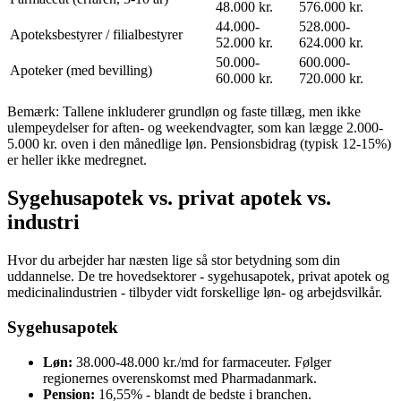
48.000 kr.
576.000 kr.
44.000-
528.000-
Apoteksbestyrer / filialbestyrer
52.000 kr.
624.000 kr.
50.000-
600.000-
Apoteker (med bevilling)
60.000 kr.
720.000 kr.
Bemærk: Tallene inkluderer grundløn og faste tillæg, men ikke
ulempeydelser for aften- og weekendvagter, som kan lægge 2.000-
5.000 kr. oven i den månedlige løn. Pensionsbidrag (typisk 12-15%)
er heller ikke medregnet.
Sygehusapotek vs. privat apotek vs.
industri
Hvor du arbejder har næsten lige så stor betydning som din
uddannelse. De tre hovedsektorer - sygehusapotek, privat apotek og
medicinalindustrien - tilbyder vidt forskellige løn- og arbejdsvilkår.
Sygehusapotek
Løn:
38.000-48.000 kr./md for farmaceuter. Følger
regionernes overenskomst med Pharmadanmark.
Pension:
16,55% - blandt de bedste i branchen.