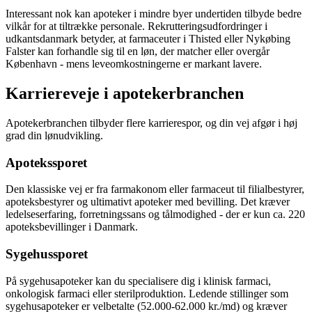
Interessant nok kan apoteker i mindre byer undertiden tilbyde bedre
vilkår for at tiltrække personale. Rekrutteringsudfordringer i
udkantsdanmark betyder, at farmaceuter i Thisted eller Nykøbing
Falster kan forhandle sig til en løn, der matcher eller overgår
København - mens leveomkostningerne er markant lavere.
Karriereveje i apotekerbranchen
Apotekerbranchen tilbyder flere karrierespor, og din vej afgør i høj
grad din lønudvikling.
Apotekssporet
Den klassiske vej er fra farmakonom eller farmaceut til filialbestyrer,
apoteksbestyrer og ultimativt apoteker med bevilling. Det kræver
ledelseserfaring, forretningssans og tålmodighed - der er kun ca. 220
apoteksbevillinger i Danmark.
Sygehussporet
På sygehusapoteker kan du specialisere dig i klinisk farmaci,
onkologisk farmaci eller sterilproduktion. Ledende stillinger som
sygehusapoteker er velbetalte (52.000-62.000 kr./md) og kræver