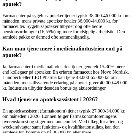
apotek?
Farmaceuter på sygehusapoteker tjener typisk 38.000-46.000 kr. om
måneden, mens private apoteker betaler 36.000-44.000 kr. for
farmaceuter. Sygehusapoteker tilbyder dog ofte bedre
pensionsordninger (16,55%) og mere forudsigelig arbejdstid. Den
samlede pakke er dermed ofte sammenlignelig.
Kan man tjene mere i medicinalindustrien end på
apotek?
Ja, farmaceuter i medicinalindustrien tjener generelt 15-30% mere
end kollegaer på apoteker. En erfaren farmaceut hos Novo Nordisk,
Lundbeck eller LEO Pharma kan tjene 48.000-65.000 kr. om
måneden, mens tilsvarende erfaring på apotek giver 40.000-48.000
kr. Industrien tilbyder desuden bonus og aktieordninger.
Hvad tjener en apoteksassistent i 2026?
En apoteksassistent (farmakonom) tjener typisk 27.000-34.000 kr.
om måneden i 2026. Lønnen følger Farmakonomforeningens
overenskomst og stiger med anciennitet. Med tillæg for aften- og
weekendvagter samt funktions- og kvalifikationstillæg kan den
samlede løn komme op på 36.000 kr. eller mere.