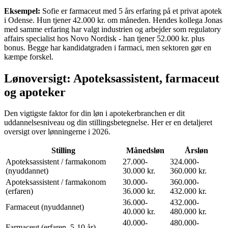
Eksempel:
Sofie er farmaceut med 5 års erfaring på et privat apotek
i Odense. Hun tjener 42.000 kr. om måneden. Hendes kollega Jonas
med samme erfaring har valgt industrien og arbejder som regulatory
affairs specialist hos Novo Nordisk - han tjener 52.000 kr. plus
bonus. Begge har kandidatgraden i farmaci, men sektoren gør en
kæmpe forskel.
Lønoversigt: Apoteksassistent, farmaceut
og apoteker
Den vigtigste faktor for din løn i apotekerbranchen er dit
uddannelsesniveau og din stillingsbetegnelse. Her er en detaljeret
oversigt over lønningerne i 2026.
Stilling
Månedsløn
Årsløn
Apoteksassistent / farmakonom
27.000-
324.000-
(nyuddannet)
30.000 kr.
360.000 kr.
Apoteksassistent / farmakonom
30.000-
360.000-
(erfaren)
36.000 kr.
432.000 kr.
36.000-
432.000-
Farmaceut (nyuddannet)
40.000 kr.
480.000 kr.
40.000-
480.000-
Farmaceut (erfaren, 5-10 år)