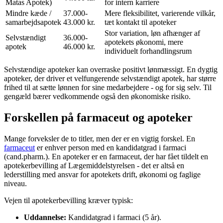
Matas Apotek)
for intern karriere
Mindre kæde /
37.000-
Mere fleksibilitet, varierende vilkår,
samarbejdsapotek
43.000 kr.
tæt kontakt til apoteker
Stor variation, løn afhænger af
Selvstændigt
36.000-
apotekets økonomi, mere
apotek
46.000 kr.
individuelt forhandlingsrum
Selvstændige apoteker kan overraske positivt lønmæssigt. En dygtig
apoteker, der driver et velfungerende selvstændigt apotek, har større
frihed til at sætte lønnen for sine medarbejdere - og for sig selv. Til
gengæld bærer vedkommende også den økonomiske risiko.
Forskellen på farmaceut og apoteker
Mange forveksler de to titler, men der er en vigtig forskel. En
farmaceut
er enhver person med en kandidatgrad i farmaci
(cand.pharm.). En apoteker er en farmaceut, der har fået tildelt en
apotekerbevilling af Lægemiddelstyrelsen - det er altså en
lederstilling med ansvar for apotekets drift, økonomi og faglige
niveau.
Vejen til apotekerbevilling kræver typisk:
Uddannelse:
Kandidatgrad i farmaci (5 år).