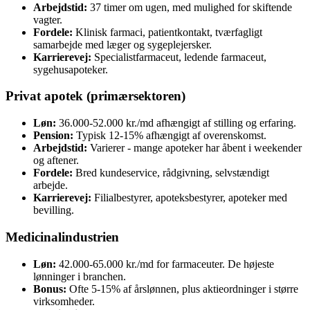
Arbejdstid:
37 timer om ugen, med mulighed for skiftende
vagter.
Fordele:
Klinisk farmaci, patientkontakt, tværfagligt
samarbejde med læger og sygeplejersker.
Karrierevej:
Specialistfarmaceut, ledende farmaceut,
sygehusapoteker.
Privat apotek (primærsektoren)
Løn:
36.000-52.000 kr./md afhængigt af stilling og erfaring.
Pension:
Typisk 12-15% afhængigt af overenskomst.
Arbejdstid:
Varierer - mange apoteker har åbent i weekender
og aftener.
Fordele:
Bred kundeservice, rådgivning, selvstændigt
arbejde.
Karrierevej:
Filialbestyrer, apoteksbestyrer, apoteker med
bevilling.
Medicinalindustrien
Løn:
42.000-65.000 kr./md for farmaceuter. De højeste
lønninger i branchen.
Bonus:
Ofte 5-15% af årslønnen, plus aktieordninger i større
virksomheder.