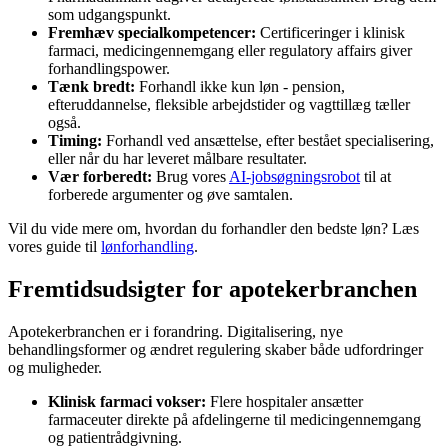
som udgangspunkt.
Fremhæv specialkompetencer:
Certificeringer i klinisk
farmaci, medicingennemgang eller regulatory affairs giver
forhandlingspower.
Tænk bredt:
Forhandl ikke kun løn - pension,
efteruddannelse, fleksible arbejdstider og vagttillæg tæller
også.
Timing:
Forhandl ved ansættelse, efter bestået specialisering,
eller når du har leveret målbare resultater.
Vær forberedt:
Brug vores
AI-jobsøgningsrobot
til at
forberede argumenter og øve samtalen.
Vil du vide mere om, hvordan du forhandler den bedste løn? Læs
vores guide til
lønforhandling
.
Fremtidsudsigter for apotekerbranchen
Apotekerbranchen er i forandring. Digitalisering, nye
behandlingsformer og ændret regulering skaber både udfordringer
og muligheder.
Klinisk farmaci vokser:
Flere hospitaler ansætter
farmaceuter direkte på afdelingerne til medicingennemgang
og patientrådgivning.