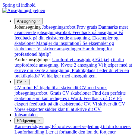
Spring til indhold
Ansøgning
Jobansøgning
Jobsøgningsrobot
Prøv gratis Danmarks mest
avancerede jobsøgningsrobot.
Feedback på ansøgning
Få
feedback på din eksisterende ansøgning.
Eksempler og
skabeloner
Mangler du inspiration? Se eksempler og
skabeloner.
Vi skriver ansøgningen
Har du brug for
professionel hjælp?
Andre ansøgninger
Uopfordret ansøgning
Få hjælp til din
uopfordrede ansøgning.
Kvote 2 ansøgning
Vi hjælper med at
skrive din kvote 2 ansøgning.
Praktikplads
Leder du efter en
praktikplads? Vi hjælper med ansøgningen.
CV
CV robot
Få hjælp til at skrive dit CV med vores
jobsøgningsrobot.
Gratis CV skabeloner
Find den perfekte
skabelon som kan redigeres i Word.
Feedback på CV
Få
ekspert feedback på dit eksisterende CV.
Vi skriver dit CV
Vores eksperter sidder klar til at skrive dit CV.
Jobsamtalen
Rådgivning
Karriererådgivning
Få professionel vejledning til din karriere.
Lønforhandling
Lær at forhandle den løn du fortjener.