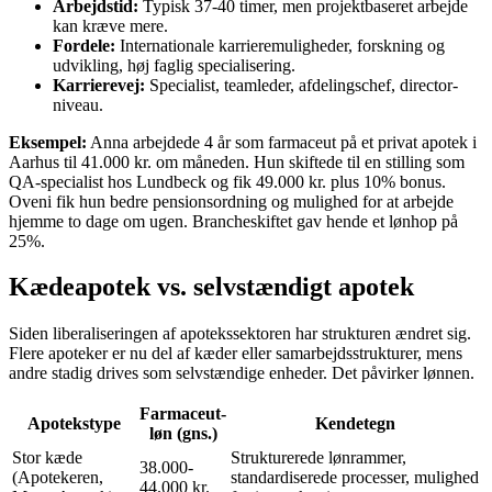
Arbejdstid:
Typisk 37-40 timer, men projektbaseret arbejde
kan kræve mere.
Fordele:
Internationale karrieremuligheder, forskning og
udvikling, høj faglig specialisering.
Karrierevej:
Specialist, teamleder, afdelingschef, director-
niveau.
Eksempel:
Anna arbejdede 4 år som farmaceut på et privat apotek i
Aarhus til 41.000 kr. om måneden. Hun skiftede til en stilling som
QA-specialist hos Lundbeck og fik 49.000 kr. plus 10% bonus.
Oveni fik hun bedre pensionsordning og mulighed for at arbejde
hjemme to dage om ugen. Brancheskiftet gav hende et lønhop på
25%.
Kædeapotek vs. selvstændigt apotek
Siden liberaliseringen af apotekssektoren har strukturen ændret sig.
Flere apoteker er nu del af kæder eller samarbejdsstrukturer, mens
andre stadig drives som selvstændige enheder. Det påvirker lønnen.
Farmaceut-
Apotekstype
Kendetegn
løn (gns.)
Stor kæde
Strukturerede lønrammer,
38.000-
(Apotekeren,
standardiserede processer, mulighed
44.000 kr.