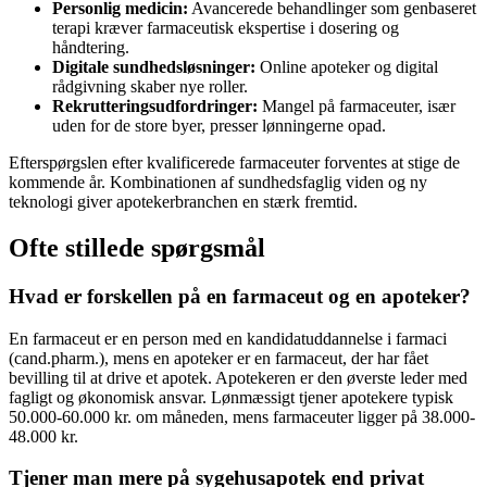
Personlig medicin:
Avancerede behandlinger som genbaseret
terapi kræver farmaceutisk ekspertise i dosering og
håndtering.
Digitale sundhedsløsninger:
Online apoteker og digital
rådgivning skaber nye roller.
Rekrutteringsudfordringer:
Mangel på farmaceuter, især
uden for de store byer, presser lønningerne opad.
Efterspørgslen efter kvalificerede farmaceuter forventes at stige de
kommende år. Kombinationen af sundhedsfaglig viden og ny
teknologi giver apotekerbranchen en stærk fremtid.
Ofte stillede spørgsmål
Hvad er forskellen på en farmaceut og en apoteker?
En farmaceut er en person med en kandidatuddannelse i farmaci
(cand.pharm.), mens en apoteker er en farmaceut, der har fået
bevilling til at drive et apotek. Apotekeren er den øverste leder med
fagligt og økonomisk ansvar. Lønmæssigt tjener apotekere typisk
50.000-60.000 kr. om måneden, mens farmaceuter ligger på 38.000-
48.000 kr.
Tjener man mere på sygehusapotek end privat