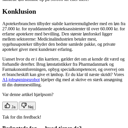
Konklusion
Apotekerbranchen tilbyder stabile karrieremuligheder med en løn fra
27.000 kr. for nyuddannede apoteksassistenter til over 60.000 kr. for
erfarne apotekere med bevilling. Den største lønforskel ligger
mellem sektorerne: Medicinalindustrien betaler mest,
sygehusapoteker tilbyder den bedste samlede pakke, og private
apoteker giver mest kundenær erfaring.
Uanset hvor du er i din karriere, gælder det om at kende dit værd og
forhandle derefter. Brug lønstatistikker fra Pharmadanmark og
Farmakonomforeningen, opbyg specialkompetencer, og overvej om
et brancheskift kan give et lønhop. Er du klar til næste skridt? Vores
AI-jobsøgningsrobot
hjælper dig med at skrive en stærk ansøgning
til din drømmestilling.
Var denne artikel hjælpsom?
Ja
Nej
Tak for din feedback!