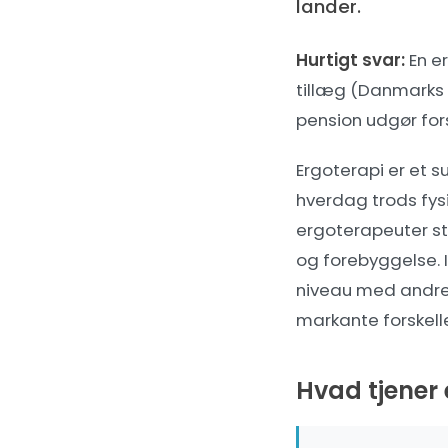
lander.
Hurtigt svar:
En e
tillæg (Danmarks 
pension udgør fors
Ergoterapi er et
hverdag trods fysi
ergoterapeuter st
og forebyggelse. 
niveau med andre
markante forskell
Hvad tjener 