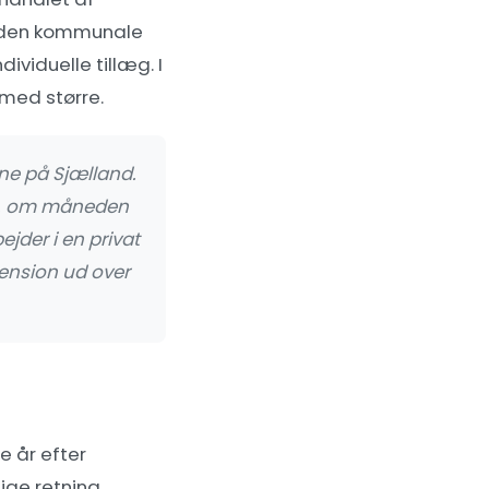
I den kommunale
ividuelle tillæg. I
rmed større.
ne på Sjælland.
kr. om måneden
jder i en privat
pension ud over
e år efter
ige retning.