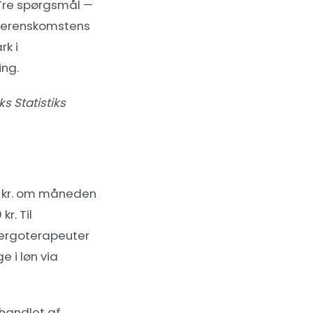
 Tre spørgsmål —
(overenskomstens
k i
ing.
ks Statistiks
0 kr. om måneden
r. Til
 ergoterapeuter
 i løn via
rhandlet af