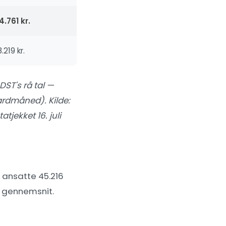
4.761 kr.
.219 kr.
DST's rå tal —
ardmåned). Kilde:
atjekket 16. juli
 ansatte 45.216
 i gennemsnit.