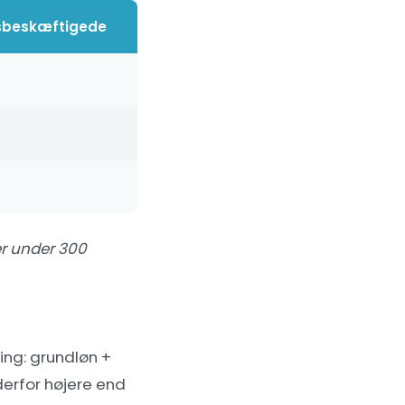
dsbeskæftigede
er under 300
ing: grundløn +
 derfor højere end