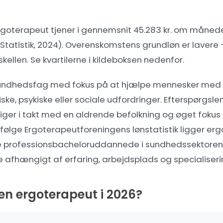
rgoterapeut tjener i gennemsnit 45.283 kr. om måneden
Statistik, 2024). Overenskomstens grundløn er lavere 
kellen. Se kvartilerne i kildeboksen nedenfor.
 sundhedsfag med fokus på at hjælpe mennesker med
ske, psykiske eller sociale udfordringer. Efterspørgsle
iger i takt med en aldrende befolkning og øget fokus 
Ifølge Ergoterapeutforeningens lønstatistik ligger er
 professionsbacheloruddannede i sundhedssektoren 
e afhængigt af erfaring, arbejdsplads og specialiseri
en ergoterapeut i 2026?