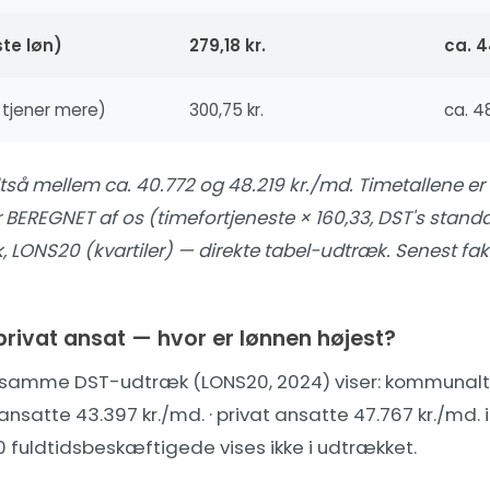
te løn)
279,18 kr.
ca. 4
% tjener mere)
300,75 kr.
ca. 48
ltså mellem ca. 40.772 og 48.219 kr./md. Timetallene er 
BEREGNET af os (timefortjeneste × 160,33, DST's stand
, LONS20 (kvartiler) — direkte tabel-udtræk
. Senest fakt
r privat ansat — hvor er lønnen højest?
f samme DST-udtræk (LONS20, 2024) viser: kommunalt
t ansatte 43.397 kr./md. · privat ansatte 47.767 kr./md.
 fuldtidsbeskæftigede vises ikke i udtrækket.