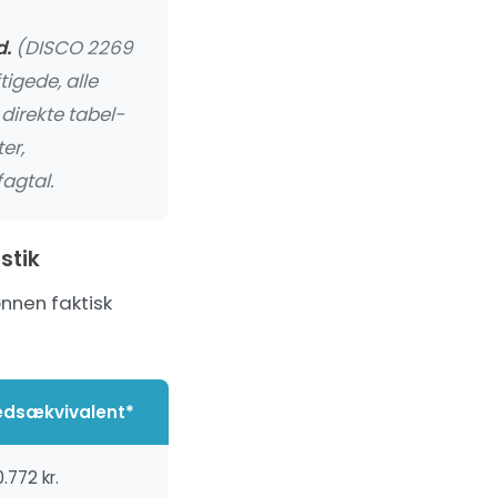
d.
(DISCO 2269
igede, alle
direkte tabel-
er,
fagtal.
stik
ønnen faktisk
dsækvivalent*
.772 kr.