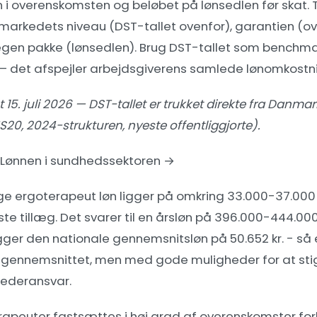
i overenskomsten og beløbet på lønsedlen før skat.
al: markedets niveau (DST-tallet ovenfor), garantien 
egen pakke (lønsedlen). Brug DST-tallet som benchmar
— det afspejler arbejdsgiverens samlede lønomkostn
 15. juli 2026 — DST-tallet er trukket direkte fra Danmar
S20, 2024-strukturen, nyeste offentliggjorte).
Lønnen i sundhedssektoren →
ge ergoterapeut løn ligger på omkring 33.000-37.00
ste tillæg. Det svarer til en årsløn på 396.000-444.000 k
ger den nationale gennemsnitsløn på 50.652 kr. - så
sgennemsnittet, men med gode muligheder for at stige
lederansvar.
rapeuter fastsættes i høj grad af overenskomster fo