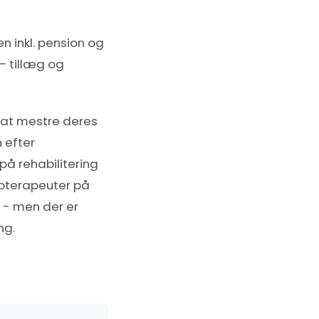
 inkl. pension og
— tillæg og
 at mestre deres
n efter
på rehabilitering
goterapeuter på
- men der er
ng.