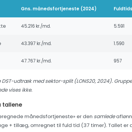
Gns. månedsfortjeneste (2024)
Fuldti
tte
45.216 kr./md.
5.591
e
43.397 kr./md.
1.590
47.767 kr./md.
957
DST-udtræk med sektor-split (LONS20, 2024)
. Grupp
de vises ikke.
 tallene
eregnede månedsfortjeneste» er den
samlede
aflønn
ge + tillæg, omregnet til fuld tid (37 timer). Tallet er