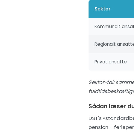
Sektor
Kommunalt ansa
Regionalt ansatt
Privat ansatte
Sektor-tal:
samme 
fuldtidsbeskæftige
Sådan læser du
DST's «standardb
pension + feriepen