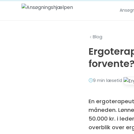
Spring til indhold
Ansøg
Blog
Ergotera
forvente
9 min læsetid
En ergoterapeut
måneden. Lønnen
50.000 kr. i lede
overblik over er