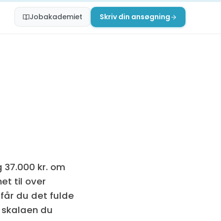
Jobakademiet
Skriv din ansøgning
 37.000 kr. om
t til over
 får du det fulde
i skalaen du