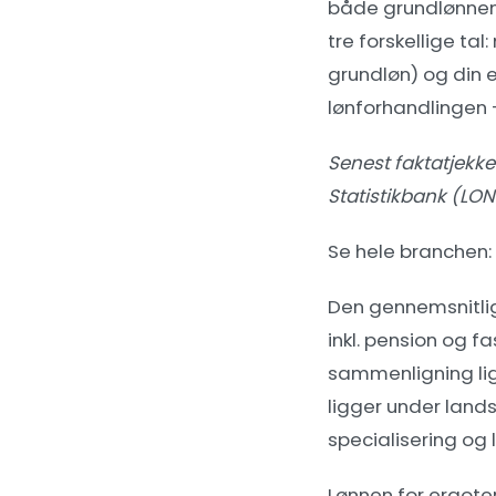
både grundlønnen 
tre forskellige t
grundløn) og din 
lønforhandlingen
Senest faktatjekket
Statistikbank (LON
Se hele branchen:
Den gennemsnitli
inkl. pension og fa
sammenligning lig
ligger under land
specialisering og 
Lønnen for ergote