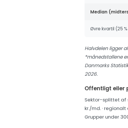
Median (midters
Øvre kvartil (25 
Halvdelen ligger a
*månedstallene er 
Danmarks Statistik
2026.
Offentligt elle
Sektor-splittet a
kr./md. · regional
Grupper under 300