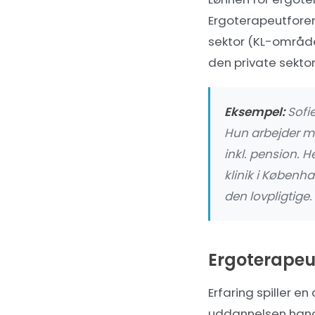
Ergoterapeutforen
sektor (KL-området
den private sektor
Eksempel:
Sofie
Hun arbejder m
inkl. pension. 
klinik i Københ
den lovpligtige.
Ergoterapeut
Erfaring spiller e
uddannelsen handl