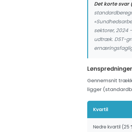
Det korte svar (
standardberegn
«Sundhedsarbejd
sektorer, 2024 —
udtræk
. DST-g
ernæringsfaglige
Lønspredningen 
Gennemsnit trækkes
ligger (standardbe
Kvartil
Nedre kvartil (25