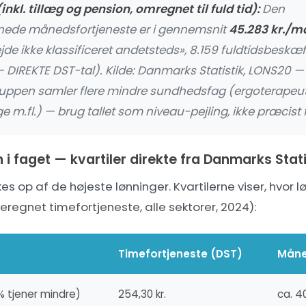
inkl. tillæg og pension, omregnet til fuld tid):
Den
ede månedsfortjeneste er i gennemsnit
45.283 kr./m
e ikke klassificeret andetsteds», 8.159 fuldtidsbeskæft
 DIREKTE DST-tal). Kilde:
Danmarks Statistik, LONS20 — 
ruppen samler flere mindre sundhedsfag (ergoterapeut
 m.fl.) — brug tallet som niveau-pejling, ikke præcist 
i faget — kvartiler direkte fra Danmarks Stati
 op af de højeste lønninger. Kvartilerne viser, hvor l
regnet timefortjeneste, alle sektorer, 2024):
Timefortjeneste (DST)
Måne
 % tjener mindre)
254,30 kr.
ca. 40