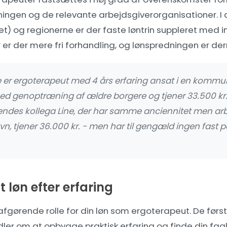
ingen og de relevante arbejdsgiverorganisationer. 
) og regionerne er der faste løntrin suppleret med ind
 er der mere fri forhandling, og lønspredningen er de
 er ergoterapeut med 4 års erfaring ansat i en kommu
ed genoptræning af ældre borgere og tjener 33.500 
Hendes kollega Line, der har samme anciennitet men arbe
avn, tjener 36.000 kr. - men har til gengæld ingen fast 
 løn efter erfaring
n afgørende rolle for din løn som ergoterapeut. De først
er om at opbygge praktisk erfaring og finde din fagl