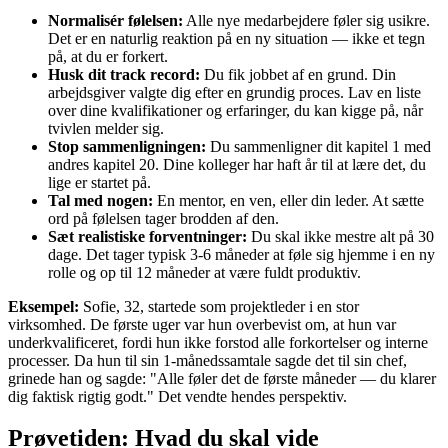
Normalisér følelsen:
Alle nye medarbejdere føler sig usikre.
Det er en naturlig reaktion på en ny situation — ikke et tegn
på, at du er forkert.
Husk dit track record:
Du fik jobbet af en grund. Din
arbejdsgiver valgte dig efter en grundig proces. Lav en liste
over dine kvalifikationer og erfaringer, du kan kigge på, når
tvivlen melder sig.
Stop sammenligningen:
Du sammenligner dit kapitel 1 med
andres kapitel 20. Dine kolleger har haft år til at lære det, du
lige er startet på.
Tal med nogen:
En mentor, en ven, eller din leder. At sætte
ord på følelsen tager brodden af den.
Sæt realistiske forventninger:
Du skal ikke mestre alt på 30
dage. Det tager typisk 3-6 måneder at føle sig hjemme i en ny
rolle og op til 12 måneder at være fuldt produktiv.
Eksempel:
Sofie, 32, startede som projektleder i en stor
virksomhed. De første uger var hun overbevist om, at hun var
underkvalificeret, fordi hun ikke forstod alle forkortelser og interne
processer. Da hun til sin 1-månedssamtale sagde det til sin chef,
grinede han og sagde: "Alle føler det de første måneder — du klarer
dig faktisk rigtig godt." Det vendte hendes perspektiv.
Prøvetiden: Hvad du skal vide