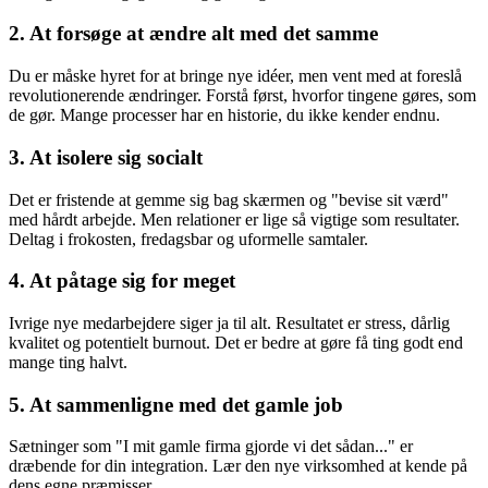
2. At forsøge at ændre alt med det samme
Du er måske hyret for at bringe nye idéer, men vent med at foreslå
revolutionerende ændringer. Forstå først, hvorfor tingene gøres, som
de gør. Mange processer har en historie, du ikke kender endnu.
3. At isolere sig socialt
Det er fristende at gemme sig bag skærmen og "bevise sit værd"
med hårdt arbejde. Men relationer er lige så vigtige som resultater.
Deltag i frokosten, fredagsbar og uformelle samtaler.
4. At påtage sig for meget
Ivrige nye medarbejdere siger ja til alt. Resultatet er stress, dårlig
kvalitet og potentielt burnout. Det er bedre at gøre få ting godt end
mange ting halvt.
5. At sammenligne med det gamle job
Sætninger som "I mit gamle firma gjorde vi det sådan..." er
dræbende for din integration. Lær den nye virksomhed at kende på
dens egne præmisser.