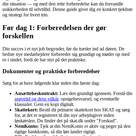
din situation — og med den rette forberedelse kan du forvandle
usikkerheden til selvtillid. Denne guide giver dig en konkret tjekliste
og strategi for hvert trin.
Før dag 1: Forberedelsen der gør
forskellen
Din succes i et nyt job begynder, før du træder ind ad døren. De
bedste nye medarbejdere forbereder sig grundigt og møder op med
ro i sindet, fordi de har styr på det praktiske.
Dokumenter og praktiske forberedelser
Sørg for at have følgende klar inden din første dag:
Ansættelseskontrakt:
Læs den grundigt igennem. Forstå din
prøvetid og dens vilkår
, opsigelsesvarsel, og eventuelle
klausuler. Gem en kopi digitalt.
Skattekort:
Bestil dit primære skattekort hos SKAT og sørg
for, at det er registreret til din nye arbejdsgiver inden
lønkørslen. Du finder det på skat.dk under "Forskud".
NemKonto:
Tjek at din NemKonto er aktiv og peger på den
rigtige bankkonto, så din løn lander rigtigt.