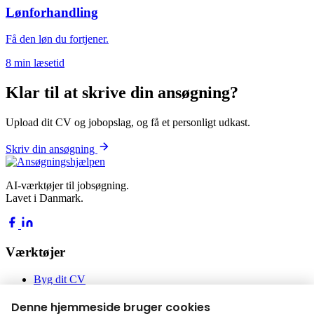
Lønforhandling
Få den løn du fortjener.
8 min læsetid
Klar til at skrive din ansøgning?
Upload dit CV og jobopslag, og få et personligt udkast.
Skriv din ansøgning
AI-værktøjer til jobsøgning.
Lavet i Danmark.
Værktøjer
Byg dit CV
Byg din ansøgning
Jobakademiet
Denne hjemmeside bruger cookies