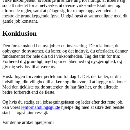
virke inkompetent, at forsøge at ændre ting for hurtigt, at isolere sig
socialt i stedet for at netværke, at overse virksomhedskulturen og
uformelle regler, samt at påtage sig for mange opgaver uden at
mestre de grundlæggende først. Undgå også at sammenligne med dit
gamle job konstant.
Konklusion
Den første måned i et nyt job er en investering. De relationer, du
opbygger, de systemer, du lærer, og det indtryk, du efterlader, danner
fundamentet for hele din tid i virksomheden. Tag det trin for trin:
Forbered dig grundigt, mød op med åbenhed og nysgerrighed, og
giv dig selv lov til at være ny.
Husk: Ingen forventer perfektion fra dag 1. Det, der tæller, er din
indstilling, din villighed til at lære og din evne til at bygge relationer.
Med den tjekliste og de strategier, du har fået her, er du allerede
bedre forberedt end de fleste.
Og hvis du stadig er i jobsøgningsfasen og leder efter det rette job,
kan vores
lønforhandlingsguide
hjælpe dig med at sikre den bedste
start — også lønmæssigt.
Var denne artikel hjælpsom?