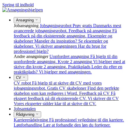
Spring til indhold
Ansøgning
Jobansøgning
Jobsøgningsrobot
Prøv gratis Danmarks mest
avancerede jobsøgningsrobot.
Feedback på ansøgning
Få
feedback på din eksisterende ansøgning.
Eksempler og
skabeloner
Mangler du inspiration? Se eksempler og
skabeloner.
Vi skriver ansøgningen
Har du brug for
professionel hjælp?
Andre ansøgninger
Uopfordret ansøgning
Få hjælp til din
uopfordrede ansøgning.
Kvote 2 ansøgning
Vi hjælper med at
skrive din kvote 2 ansøgning.
Praktikplads
Leder du efter en
praktikplads? Vi hjælper med ansøgningen.
CV
CV robot
Få hjælp til at skrive dit CV med vores
jobsøgningsrobot.
Gratis CV skabeloner
Find den perfekte
skabelon som kan redigeres i Word.
Feedback på CV
Få
ekspert feedback på dit eksisterende CV.
Vi skriver dit CV
Vores eksperter sidder klar til at skrive dit CV.
Jobsamtalen
Rådgivning
Karriererådgivning
Få professionel vejledning til din karriere.
Lønforhandling
Lær at forhandle den løn du fortjener.