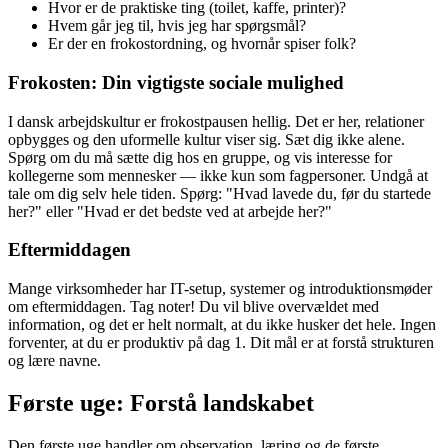
Hvor er de praktiske ting (toilet, kaffe, printer)?
Hvem går jeg til, hvis jeg har spørgsmål?
Er der en frokostordning, og hvornår spiser folk?
Frokosten: Din vigtigste sociale mulighed
I dansk arbejdskultur er frokostpausen hellig. Det er her, relationer
opbygges og den uformelle kultur viser sig. Sæt dig ikke alene.
Spørg om du må sætte dig hos en gruppe, og vis interesse for
kollegerne som mennesker — ikke kun som fagpersoner. Undgå at
tale om dig selv hele tiden. Spørg: "Hvad lavede du, før du startede
her?" eller "Hvad er det bedste ved at arbejde her?"
Eftermiddagen
Mange virksomheder har IT-setup, systemer og introduktionsmøder
om eftermiddagen. Tag noter! Du vil blive overvældet med
information, og det er helt normalt, at du ikke husker det hele. Ingen
forventer, at du er produktiv på dag 1. Dit mål er at forstå strukturen
og lære navne.
Første uge: Forstå landskabet
Den første uge handler om observation, læring og de første