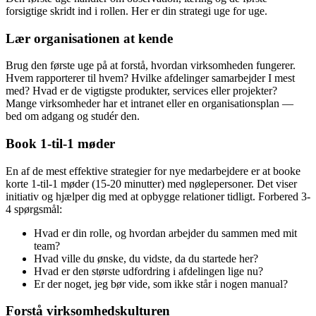
forsigtige skridt ind i rollen. Her er din strategi uge for uge.
Lær organisationen at kende
Brug den første uge på at forstå, hvordan virksomheden fungerer.
Hvem rapporterer til hvem? Hvilke afdelinger samarbejder I mest
med? Hvad er de vigtigste produkter, services eller projekter?
Mange virksomheder har et intranet eller en organisationsplan —
bed om adgang og studér den.
Book 1-til-1 møder
En af de mest effektive strategier for nye medarbejdere er at booke
korte 1-til-1 møder (15-20 minutter) med nøglepersoner. Det viser
initiativ og hjælper dig med at opbygge relationer tidligt. Forbered 3-
4 spørgsmål:
Hvad er din rolle, og hvordan arbejder du sammen med mit
team?
Hvad ville du ønske, du vidste, da du startede her?
Hvad er den største udfordring i afdelingen lige nu?
Er der noget, jeg bør vide, som ikke står i nogen manual?
Forstå virksomhedskulturen