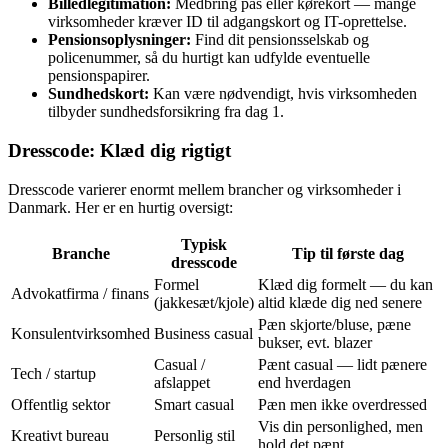
Billedlegitimation:
Medbring pas eller kørekort — mange
virksomheder kræver ID til adgangskort og IT-oprettelse.
Pensionsoplysninger:
Find dit pensionsselskab og
policenummer, så du hurtigt kan udfylde eventuelle
pensionspapirer.
Sundhedskort:
Kan være nødvendigt, hvis virksomheden
tilbyder sundhedsforsikring fra dag 1.
Dresscode: Klæd dig rigtigt
Dresscode varierer enormt mellem brancher og virksomheder i
Danmark. Her er en hurtig oversigt:
Typisk
Branche
Tip til første dag
dresscode
Formel
Klæd dig formelt — du kan
Advokatfirma / finans
(jakkesæt/kjole)
altid klæde dig ned senere
Pæn skjorte/bluse, pæne
Konsulentvirksomhed
Business casual
bukser, evt. blazer
Casual /
Pænt casual — lidt pænere
Tech / startup
afslappet
end hverdagen
Offentlig sektor
Smart casual
Pæn men ikke overdressed
Vis din personlighed, men
Kreativt bureau
Personlig stil
hold det pænt