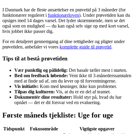
I Danmark har de fleste ansættelser en prøvetid på 3 måneder (for
funktionærer reguleret i
funktionærloven
). Under prøvetiden kan du
opsiges med 14 dages varsel. Det lyder skræmmende, men se det
også som en mulighed — du kan også selv sige op med kort varsel,
hvis jobbet ikke passer dig.
For en detaljeret gennemgang af dine rettigheder og pligter under
prøvetiden, anbefaler vi vores
komplette guide til prøvetid
.
Tips til at bestå prøvetiden
Vær punktlig og pålidelig:
Det basale tæller mest i starten.
Bed om feedback løbende:
Vent ikke til 3-månederssamtalen
med at finde ud af, om du lever op til forventningerne.
Vis initiativ:
Kom med løsninger, ikke kun problemer.
Tilpas dig kulturen:
Vis, at du er en del af teamet.
Dokumentér dine resultater:
Hold styr på, hvad du har
opnået — det er dit forsvar ved en evaluering.
Første måneds tjekliste: Uge for uge
Tidspunkt
Fokusområde
Vigtigste opgaver