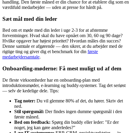
handling. Den første måned er din chance for at etablere dig som en
værdifuld medarbejder — uden at presse for hårdt på.
Sæt mål med din leder
Bed om et møde med din leder i uge 2-3 for at afstemme
forventninger. Hvad skal du have opnået om 30, 60 og 90 dage?
Hvilke opgaver har højest prioritet? Hvordan måles din succes?
Denne samtale er afgørende — den sikrer, at du arbejder med de
rigtige ting og giver dig et benchmark for din
første
medarbejdersamtale
.
Onboarding-møderne: Få mest muligt ud af dem
De fleste virksomheder har en onboarding-plan med
introduktionsmøder, e-learning og buddy-systemer. Tag det seriøst
— selv de kedelige dele. Tips:
Tag noter:
Du vil glemme 80% af det, du hører. Skriv det
ned.
Stil spørgsmål:
Der findes ingen dumme spørgsmål i den
første måned.
Bed om feedback:
Spørg din buddy eller leder: "Er der
noget, jeg kan gøre anderledes?"
Lær IT-systemerne:
ERP, CRM, projektværktøjer — jo