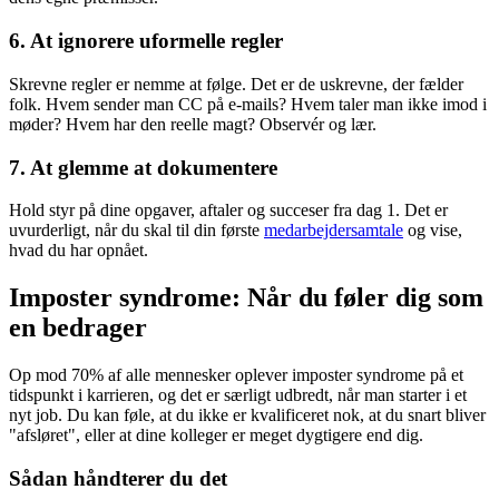
6. At ignorere uformelle regler
Skrevne regler er nemme at følge. Det er de uskrevne, der fælder
folk. Hvem sender man CC på e-mails? Hvem taler man ikke imod i
møder? Hvem har den reelle magt? Observér og lær.
7. At glemme at dokumentere
Hold styr på dine opgaver, aftaler og succeser fra dag 1. Det er
uvurderligt, når du skal til din første
medarbejdersamtale
og vise,
hvad du har opnået.
Imposter syndrome: Når du føler dig som
en bedrager
Op mod 70% af alle mennesker oplever imposter syndrome på et
tidspunkt i karrieren, og det er særligt udbredt, når man starter i et
nyt job. Du kan føle, at du ikke er kvalificeret nok, at du snart bliver
"afsløret", eller at dine kolleger er meget dygtigere end dig.
Sådan håndterer du det