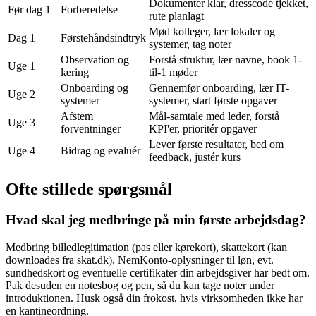
Dokumenter klar, dresscode tjekket,
Før dag 1
Forberedelse
rute planlagt
Mød kolleger, lær lokaler og
Dag 1
Førstehåndsindtryk
systemer, tag noter
Observation og
Forstå struktur, lær navne, book 1-
Uge 1
læring
til-1 møder
Onboarding og
Gennemfør onboarding, lær IT-
Uge 2
systemer
systemer, start første opgaver
Afstem
Mål-samtale med leder, forstå
Uge 3
forventninger
KPI'er, prioritér opgaver
Lever første resultater, bed om
Uge 4
Bidrag og evaluér
feedback, justér kurs
Ofte stillede spørgsmål
Hvad skal jeg medbringe på min første arbejdsdag?
Medbring billedlegitimation (pas eller kørekort), skattekort (kan
downloades fra skat.dk), NemKonto-oplysninger til løn, evt.
sundhedskort og eventuelle certifikater din arbejdsgiver har bedt om.
Pak desuden en notesbog og pen, så du kan tage noter under
introduktionen. Husk også din frokost, hvis virksomheden ikke har
en kantineordning.