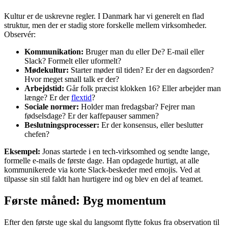
Kultur er de uskrevne regler. I Danmark har vi generelt en flad
struktur, men der er stadig store forskelle mellem virksomheder.
Observér:
Kommunikation:
Bruger man du eller De? E-mail eller
Slack? Formelt eller uformelt?
Mødekultur:
Starter møder til tiden? Er der en dagsorden?
Hvor meget small talk er der?
Arbejdstid:
Går folk præcist klokken 16? Eller arbejder man
længe? Er der
flextid
?
Sociale normer:
Holder man fredagsbar? Fejrer man
fødselsdage? Er der kaffepauser sammen?
Beslutningsprocesser:
Er der konsensus, eller beslutter
chefen?
Eksempel:
Jonas startede i en tech-virksomhed og sendte lange,
formelle e-mails de første dage. Han opdagede hurtigt, at alle
kommunikerede via korte Slack-beskeder med emojis. Ved at
tilpasse sin stil faldt han hurtigere ind og blev en del af teamet.
Første måned: Byg momentum
Efter den første uge skal du langsomt flytte fokus fra observation til