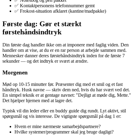
✅ Notesbog og pen pakket
✅ Kontaktpersonens telefonnummer gemt
✅ Frokost-situation afklaret (kantine/madpakke)
Første dag: Gør et stærkt
førstehåndsindtryk
Din første dag handler ikke om at imponere med faglig viden. Den
handler om at vise, at du er en rar person at arbejde sammen med.
Mennesker danner deres førstehåndsindtryk inden for de første 7
sekunder — og det indtryk er svært at ændre.
Morgenen
Mød op 10-15 minutter før. Præsenter dig med et smil og et fast
håndtryk. Husk navne — skriv dem ned, hvis du har svært ved det.
En simpel teknik er at gentage navnet: "Dejligt at møde dig, Mette."
Det hjælper hjernen med at lagre det.
Typisk vil din leder eller en buddy guide dig rundt. Lyt aktivt, stil
spørgsmål og vis interesse. De vigtigste spørgsmål på dag 1 er:
Hvem er mine nærmeste samarbejdspartnere?
Hvilke systemer/programmer skal jeg bruge dagligt?