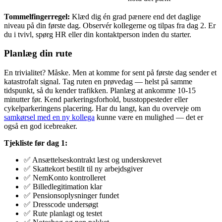
Tommelfingerregel:
Klæd dig én grad pænere end det daglige
niveau på din første dag. Observér kollegerne og tilpas fra dag 2. Er
du i tvivl, spørg HR eller din kontaktperson inden du starter.
Planlæg din rute
En trivialitet? Måske. Men at komme for sent på første dag sender et
katastrofalt signal. Tag ruten en prøvedag — helst på samme
tidspunkt, så du kender trafikken. Planlæg at ankomme 10-15
minutter før. Kend parkeringsforhold, busstoppesteder eller
cykelparkeringens placering. Har du langt, kan du overveje om
samkørsel med en ny kollega
kunne være en mulighed — det er
også en god icebreaker.
Tjekliste før dag 1:
✅ Ansættelseskontrakt læst og underskrevet
✅ Skattekort bestilt til ny arbejdsgiver
✅ NemKonto kontrolleret
✅ Billedlegitimation klar
✅ Pensionsoplysninger fundet
✅ Dresscode undersøgt
✅ Rute planlagt og testet