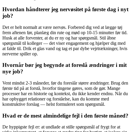
Hvordan håndterer jeg nervøsitet på første dag i nyt
job?
Det er helt normalt at være nervøs. Forbered dig ved at lægge tøj
frem aftenen før, planlæg din rute og mød op 10-15 minutter før tid.
Husk at alle forventer, at du er ny og har spørgsmål. Stil åbne
spørgsmål til kolleger — det viser engagement og hjælper dig med
at falde til. Drik et glas vand og tag et par dybe vejrtrækninger, hvis
nerverne spiller op.
Hvornår bør jeg begynde at foreslå ændringer i mit
nye job?
Vent mindst 2-3 måneder, før du foreslår større ændringer. Brug den
første tid på at forstå, hvorfor tingene gøres, som de gør. Mange
processer har en historie og kontekst, du ikke kender endnu. Når du
har opbygget relationer og forståelse, kan du komme med
konstruktive forslag — helst formuleret som spørgsmål.
Hvad er de mest almindelige fejl i den første måned?
De hyppigste fejl er: at undlade at stille spørgsmål af frygt for at