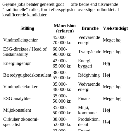
Grønne jobs betaler generelt godt — ofte bedre end tilsvarende
"traditionelle" roller, fordi efterspørgslen overstiger udbuddet af
kvalificerede kandidater.
Månedsløn
Stilling
Branche
Vækstudsigt
(erfaren)
45.000-
Vedvarende
Vindmølleingeniør
Meget høj
70.000 kr.
energi
ESG-direktør / Head of
60.000-
Tværgående
Meget høj
Sustainability
90.000 kr.
42.000-
Energi,
Energiingeniør
Høj
65.000 kr.
byggeri
38.000-
Bæredygtighedskonsulent
Rådgivning
Høj
55.000 kr.
35.000-
Vedvarende
Vindmølletekniker
Meget høj
48.000 kr.
energi
35.000-
ESG-analytiker
Finans
Meget høj
50.000 kr.
35.000-
Miljø,
Miljøkonsulent
Høj
50.000 kr.
kommune
Cirkulær økonomi-
38.000-
Produktion,
Høj
specialist
52.000 kr.
detail
32.000-
Energi,