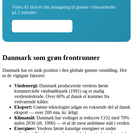
Vores AI skriver din ansøgning til grønne virksomheder
på 2 minutter.
Skriv din ansøgning →
Danmark som grøn frontrunner
Danmark har en unik position i den globale grønne omstilling. Her
er de vigtigste faktorer:
Vindenergi:
Danmark producerede verdens første
kommercielle vindmøllepark (1991) og er stadig
verdensledende. Over 60% af dansk el kommer fra
vedvarende kilder.
Eksport:
Grønne teknologier udgør en voksende del af dansk
eksport — over 200 mia. kr. årligt.
Klimamål:
Danmark har vedtaget at reducere CO2 med 70%
inden 2030 (ift. 1990) — et af de mest ambitiøse mål i verden.
Energiøer:
Verdens første kunstige energiøer er under