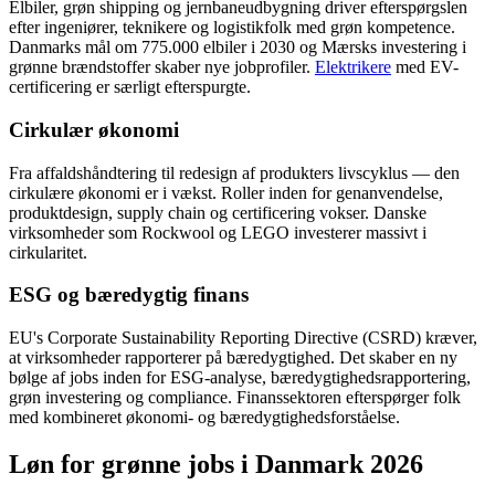
Elbiler, grøn shipping og jernbaneudbygning driver efterspørgslen
efter ingeniører, teknikere og logistikfolk med grøn kompetence.
Danmarks mål om 775.000 elbiler i 2030 og Mærsks investering i
grønne brændstoffer skaber nye jobprofiler.
Elektrikere
med EV-
certificering er særligt efterspurgte.
Cirkulær økonomi
Fra affaldshåndtering til redesign af produkters livscyklus — den
cirkulære økonomi er i vækst. Roller inden for genanvendelse,
produktdesign, supply chain og certificering vokser. Danske
virksomheder som Rockwool og LEGO investerer massivt i
cirkularitet.
ESG og bæredygtig finans
EU's Corporate Sustainability Reporting Directive (CSRD) kræver,
at virksomheder rapporterer på bæredygtighed. Det skaber en ny
bølge af jobs inden for ESG-analyse, bæredygtighedsrapportering,
grøn investering og compliance. Finanssektoren efterspørger folk
med kombineret økonomi- og bæredygtighedsforståelse.
Løn for grønne jobs i Danmark 2026