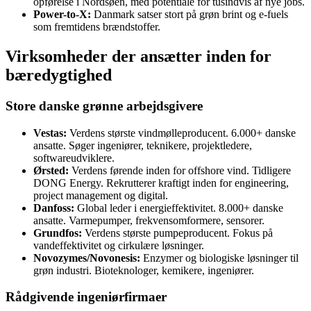
opførelse i Nordsøen, med potentiale for tusindvis af nye jobs.
Power-to-X:
Danmark satser stort på grøn brint og e-fuels
som fremtidens brændstoffer.
Virksomheder der ansætter inden for
bæredygtighed
Store danske grønne arbejdsgivere
Vestas:
Verdens største vindmølleproducent. 6.000+ danske
ansatte. Søger ingeniører, teknikere, projektledere,
softwareudviklere.
Ørsted:
Verdens førende inden for offshore vind. Tidligere
DONG Energy. Rekrutterer kraftigt inden for engineering,
project management og digital.
Danfoss:
Global leder i energieffektivitet. 8.000+ danske
ansatte. Varmepumper, frekvensomformere, sensorer.
Grundfos:
Verdens største pumpeproducent. Fokus på
vandeffektivitet og cirkulære løsninger.
Novozymes/Novonesis:
Enzymer og biologiske løsninger til
grøn industri. Bioteknologer, kemikere, ingeniører.
Rådgivende ingeniørfirmaer