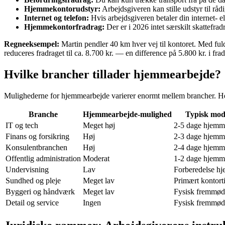
Hjemmekontorudstyr:
Arbejdsgiveren kan stille udstyr til råd
Internet og telefon:
Hvis arbejdsgiveren betaler din internet- e
Hjemmekontorfradrag:
Der er i 2026 intet særskilt skattefr
Regneeksempel:
Martin pendler 40 km hver vej til kontoret. Med ful
reduceres fradraget til ca. 8.700 kr. — en difference på 5.800 kr. i frad
Hvilke brancher tillader hjemmearbejde?
Mulighederne for hjemmearbejde varierer enormt mellem brancher. He
Branche
Hjemmearbejde-mulighed
Typisk mod
IT og tech
Meget høj
2-5 dage hjemm
Finans og forsikring
Høj
2-3 dage hjemm
Konsulentbranchen
Høj
2-4 dage hjemm
Offentlig administration
Moderat
1-2 dage hjemm
Undervisning
Lav
Forberedelse h
Sundhed og pleje
Meget lav
Primært kontort
Byggeri og håndværk
Meget lav
Fysisk fremmød
Detail og service
Ingen
Fysisk fremmød