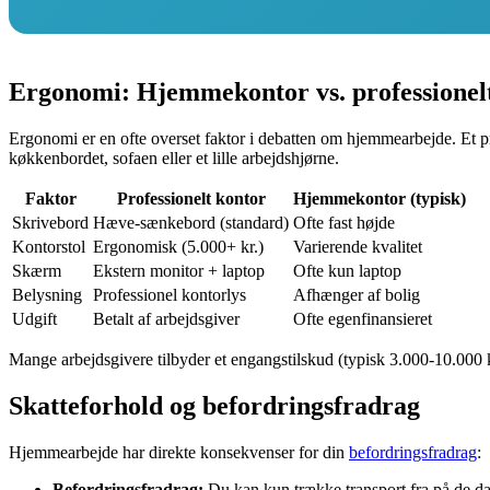
Ergonomi: Hjemmekontor vs. professionel
Ergonomi er en ofte overset faktor i debatten om hjemmearbejde. Et p
køkkenbordet, sofaen eller et lille arbejdshjørne.
Faktor
Professionelt kontor
Hjemmekontor (typisk)
Skrivebord
Hæve-sænkebord (standard)
Ofte fast højde
Kontorstol
Ergonomisk (5.000+ kr.)
Varierende kvalitet
Skærm
Ekstern monitor + laptop
Ofte kun laptop
Belysning
Professionel kontorlys
Afhænger af bolig
Udgift
Betalt af arbejdsgiver
Ofte egenfinansieret
Mange arbejdsgivere tilbyder et engangstilskud (typisk 3.000-10.000 kr
Skatteforhold og befordringsfradrag
Hjemmearbejde har direkte konsekvenser for din
befordringsfradrag
:
Befordringsfradrag:
Du kan kun trække transport fra på de da