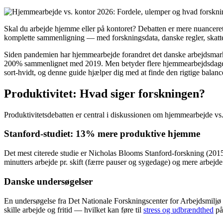
Skal du arbejde hjemme eller på kontoret? Debatten er mere nuanceret 
komplette sammenligning — med forskningsdata, danske regler, skattef
Siden pandemien har hjemmearbejde forandret det danske arbejdsmar
200% sammenlignet med 2019. Men betyder flere hjemmearbejdsdage også
sort-hvidt, og denne guide hjælper dig med at finde den rigtige balanc
Produktivitet: Hvad siger forskningen?
Produktivitetsdebatten er central i diskussionen om hjemmearbejde vs. 
Stanford-studiet: 13% mere produktive hjemme
Det mest citerede studie er Nicholas Blooms Stanford-forskning (2015,
minutters arbejde pr. skift (færre pauser og sygedage) og mere arbejde 
Danske undersøgelser
En undersøgelse fra Det Nationale Forskningscenter for Arbejdsmiljø
skille arbejde og fritid — hvilket kan føre til
stress og udbrændthed
på