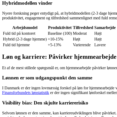
Hybridmodellen vinder
Nyere forskning peger entydigt på, at hybridmodellen (2-3 dage hjemm
produktivitet, engagement og tilfredshed sammenlignet med fuld remote
Arbejdsmodel
Produktivitet
Tilfredshed
Samarbejde
Fuld tid på kontoret
Baseline (100)
Moderat
Højt
Hybrid (2-3 dage hjemme)
+10-15%
Højt
Højt
Fuld tid hjemme
+5-13%
Varierende
Lavere
Løn og karriere: Påvirker hjemmearbejde
Et af de mest stillede spørgsmål er, om hjemmearbejde påvirker lønnen
Lønnen er som udgangspunkt den samme
I Danmark er der ingen lovmæssig forskel på løn for hjemmearbejde vs. 
Finansforbundets lønstatistik
er der ingen signifikant lønforskel mell
Visibility bias: Den skjulte karriererisiko
Selvom lønnen er den samme, kan karriereudviklingen blive påvirket. Be