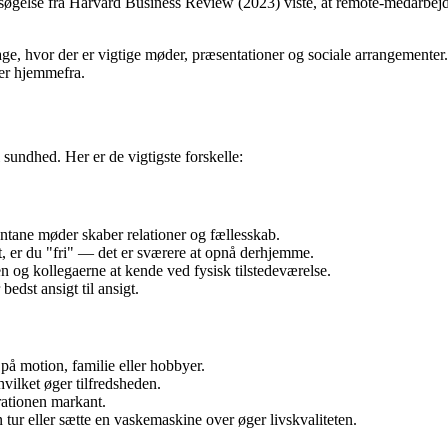
ersøgelse fra Harvard Business Review (2023) viste, at remote-medarbej
age, hvor der er vigtige møder, præsentationer og sociale arrangemente
er hjemmefra.
 sundhed. Her er de vigtigste forskelle:
ntane møder skaber relationer og fællesskab.
, er du "fri" — det er sværere at opnå derhjemme.
 og kollegaerne at kende ved fysisk tilstedeværelse.
edst ansigt til ansigt.
på motion, familie eller hobbyer.
vilket øger tilfredsheden.
rationen markant.
en tur eller sætte en vaskemaskine over øger livskvaliteten.