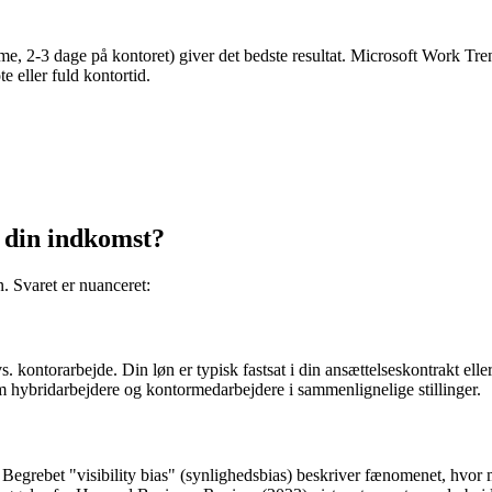
e, 2-3 dage på kontoret) giver det bedste resultat. Microsoft Work Tre
 eller fuld kontortid.
 din indkomst?
. Svaret er nuanceret:
kontorarbejde. Din løn er typisk fastsat i din ansættelseskontrakt elle
em hybridarbejdere og kontormedarbejdere i sammenlignelige stillinger.
grebet "visibility bias" (synlighedsbias) beskriver fænomenet, hvor med