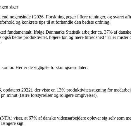
end nogensinde i 2026. Forskning peger i flere retninger, og svaret af
orhold og konkrete tips til at forhandle den bedste ordning.
ked fundamentalt. Ifølge Danmarks Statistik arbejder ca. 37% af dans
 bedre produktivitet, højere løn og mere tilfredshed? Eller mister du 
e.
kontor. Her er de vigtigste forskningsresultater:
 opdateret 2022), der viste en 13% produktivitetsstigning for medarbej
pr. minut (færre forstyrrelser og roligere omgivelser).
 (NFA) viser, at 67% af danske vidensarbejdere oplever sig selv som m
 længere sigt.