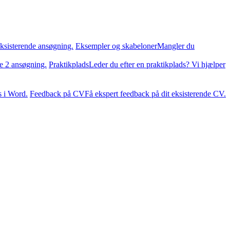
ksisterende ansøgning.
Eksempler og skabeloner
Mangler du
te 2 ansøgning.
Praktikplads
Leder du efter en praktikplads? Vi hjælper
s i Word.
Feedback på CV
Få ekspert feedback på dit eksisterende CV.