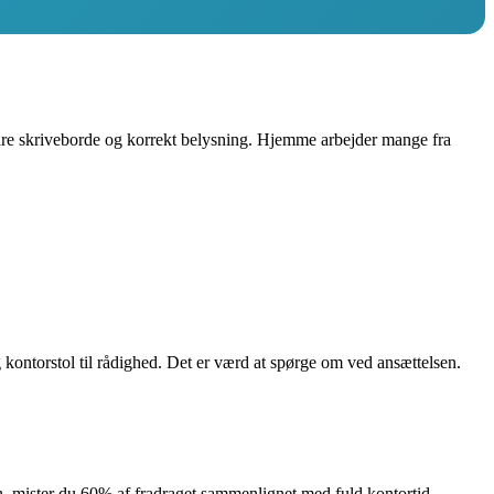
bare skriveborde og korrekt belysning. Hjemme arbejder mange fra
 kontorstol til rådighed. Det er værd at spørge om ved ansættelsen.
n, mister du 60% af fradraget sammenlignet med fuld kontortid.