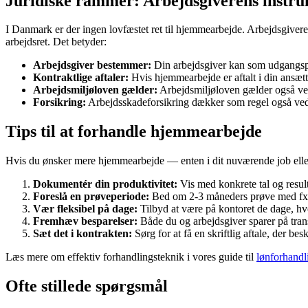
Juridiske rammer: Arbejdsgiverens instruk
I Danmark er der ingen lovfæstet ret til hjemmearbejde. Arbejdsgivere
arbejdsret. Det betyder:
Arbejdsgiver bestemmer:
Din arbejdsgiver kan som udgangspu
Kontraktlige aftaler:
Hvis hjemmearbejde er aftalt i din ansætte
Arbejdsmiljøloven gælder:
Arbejdsmiljøloven gælder også ved
Forsikring:
Arbejdsskadeforsikring dækker som regel også ved 
Tips til at forhandle hjemmearbejde
Hvis du ønsker mere hjemmearbejde — enten i dit nuværende job eller i
Dokumentér din produktivitet:
Vis med konkrete tal og result
Foreslå en prøveperiode:
Bed om 2-3 måneders prøve med fx 
Vær fleksibel på dage:
Tilbyd at være på kontoret de dage, hvo
Fremhæv besparelser:
Både du og arbejdsgiver sparer på tran
Sæt det i kontrakten:
Sørg for at få en skriftlig aftale, der b
Læs mere om effektiv forhandlingsteknik i vores guide til
lønforhandl
Ofte stillede spørgsmål