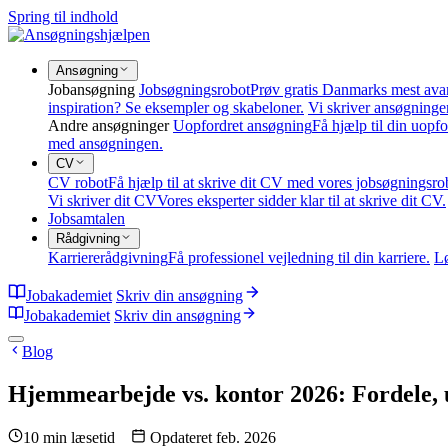
Spring til indhold
Ansøgning
Jobansøgning
Jobsøgningsrobot
Prøv gratis Danmarks mest ava
inspiration? Se eksempler og skabeloner.
Vi skriver ansøgninge
Andre ansøgninger
Uopfordret ansøgning
Få hjælp til din uopf
med ansøgningen.
CV
CV robot
Få hjælp til at skrive dit CV med vores jobsøgningsro
Vi skriver dit CV
Vores eksperter sidder klar til at skrive dit CV.
Jobsamtalen
Rådgivning
Karriererådgivning
Få professionel vejledning til din karriere.
L
Jobakademiet
Skriv din ansøgning
Jobakademiet
Skriv din ansøgning
Blog
Hjemmearbejde vs. kontor 2026: Fordele, 
10 min læsetid
Opdateret feb. 2026