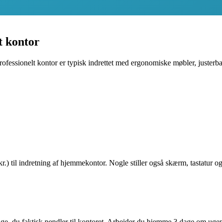
t kontor
rofessionelt kontor er typisk indrettet med ergonomiske møbler, juster
.) til indretning af hjemmekontor. Nogle stiller også skærm, tastatur og
ge, du faktisk pendler til kontoret. Arbejder du hjemme 3 dage om uge