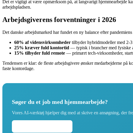
Det er vigtigt at være opmærksom på, at langvarigt hjemmearbejde kan
arbejdspladsen.
Arbejdsgiverens forventninger i 2026
Det danske arbejdsmarked har fundet en ny balance efter pandemiens
60% af vidensvirksomheder
tilbyder hybridmodeller med 2-3 
25% kræver fuld kontortid
— typisk i brancher med fysiske a
15% tilbyder fuld remote
— primært tech-virksomheder, startu
Tendensen er klar: de fleste arbejdsgivere ønsker medarbejderne p
faste kontordage.
Søger du et job med hjemmearbejde?
Vores AI-værktøj hjælper dig med at skrive en ansøgning, der f
Skriv din ansøgning →