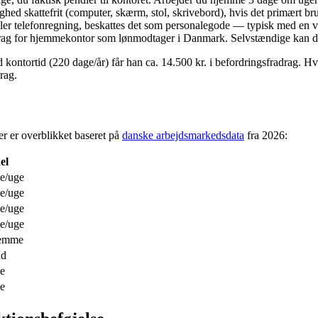
ighed skattefrit (computer, skærm, stol, skrivebord), hvis det primært bru
ller telefonregning, beskattes det som personalegode — typisk med en værd
adrag for hjemmekontor som lønmodtager i Danmark. Selvstændige kan do
d kontortid (220 dage/år) får han ca. 14.500 kr. i befordringsfradrag. 
rag.
r er overblikket baseret på
danske arbejdsmarkedsdata
fra 2026:
el
e/uge
e/uge
e/uge
e/uge
jemme
id
e
e