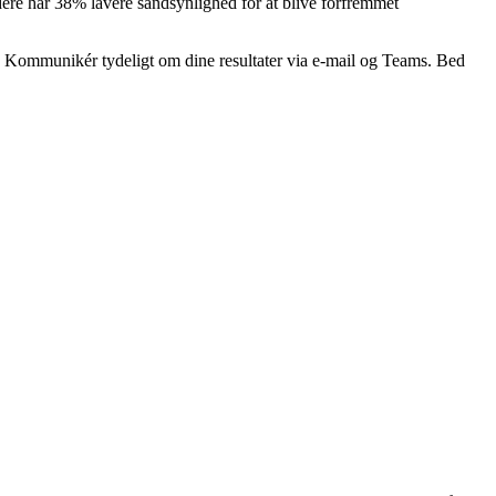
dere har 38% lavere sandsynlighed for at blive forfremmet
r. Kommunikér tydeligt om dine resultater via e-mail og Teams. Bed