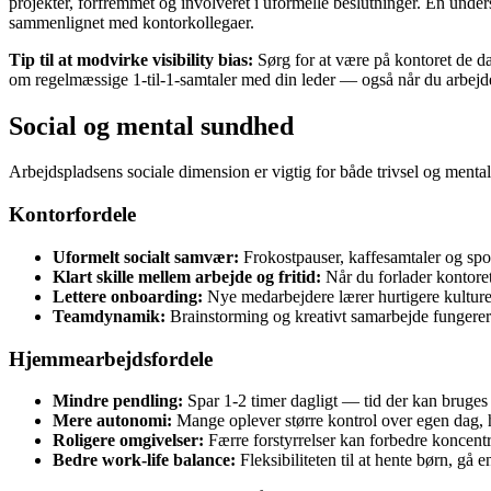
projekter, forfremmet og involveret i uformelle beslutninger. En und
sammenlignet med kontorkollegaer.
Tip til at modvirke visibility bias:
Sørg for at være på kontoret de d
om regelmæssige 1-til-1-samtaler med din leder — også når du arbejd
Social og mental sundhed
Arbejdspladsens sociale dimension er vigtig for både trivsel og mental
Kontorfordele
Uformelt socialt samvær:
Frokostpauser, kaffesamtaler og spo
Klart skille mellem arbejde og fritid:
Når du forlader kontoret
Lettere onboarding:
Nye medarbejdere lærer hurtigere kulturen
Teamdynamik:
Brainstorming og kreativt samarbejde fungerer b
Hjemmearbejdsfordele
Mindre pendling:
Spar 1-2 timer dagligt — tid der kan bruges 
Mere autonomi:
Mange oplever større kontrol over egen dag, h
Roligere omgivelser:
Færre forstyrrelser kan forbedre koncent
Bedre work-life balance:
Fleksibiliteten til at hente børn, gå 