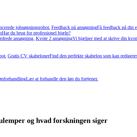
ncerede jobsøgningsrobot.
Feedback på ansøgning
Få feedback på din e
n
Har du brug for professionel hjælp?
ordrede ansøgning.
Kvote 2 ansøgning
Vi hjælper med at skrive din kvo
bot.
Gratis CV skabeloner
Find den perfekte skabelon som kan redigere
ønforhandling
Lær at forhandle den løn du fortjener.
ulemper og hvad forskningen siger