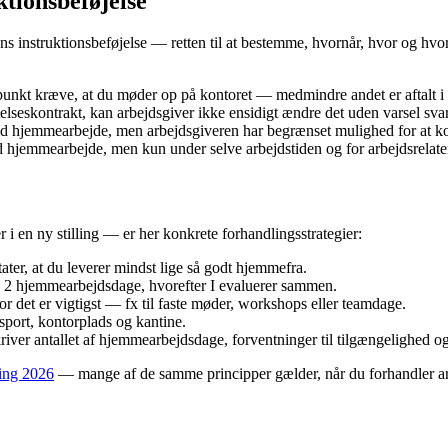
tionsbeføjelse
ns instruktionsbeføjelse — retten til at bestemme, hvornår, hvor og hv
nkt kræve, at du møder op på kontoret — medmindre andet er aftalt i 
lseskontrakt, kan arbejdsgiver ikke ensidigt ændre det uden varsel svare
 hjemmearbejde, men arbejdsgiveren har begrænset mulighed for at ko
hjemmearbejde, men kun under selve arbejdstiden og for arbejdsrelate
 en ny stilling — er her konkrete forhandlingsstrategier:
ater, at du leverer mindst lige så godt hjemmefra.
2 hjemmearbejdsdage, hvorefter I evaluerer sammen.
r det er vigtigst — fx til faste møder, workshops eller teamdage.
sport, kontorplads og kantine.
eskriver antallet af hjemmearbejdsdage, forventninger til tilgængelighed o
ing 2026
— mange af de samme principper gælder, når du forhandler ar