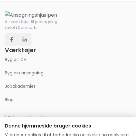
AI-værktøjer til jobsøgning.
Lavet i Danmark.
Værktøjer
Byg dit CV
Byg din ansøgning
Jobakademiet
Blog
Virksomhed
Denne hjemmeside bruger cookies
Om os
Vi bruger cookies til at forbedre din oplevelse og analysere