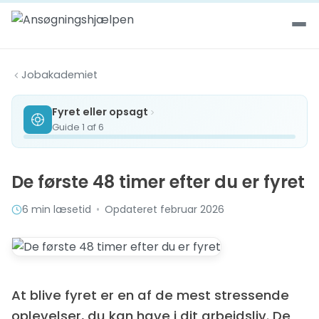
Spring til indhold
Jobakademiet
Fyret eller opsagt
Guide 1 af 6
De første 48 timer efter du er fyret
6 min læsetid
•
Opdateret februar 2026
At blive fyret er en af de mest stressende
oplevelser, du kan have i dit arbejdsliv. De