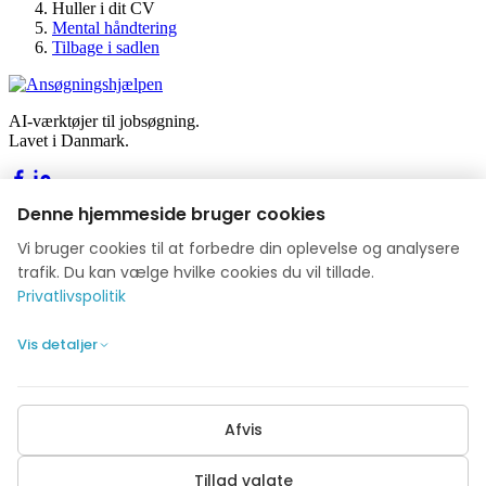
Huller i dit CV
Mental håndtering
Tilbage i sadlen
AI-værktøjer til jobsøgning.
Lavet i Danmark.
Denne hjemmeside bruger cookies
Værktøjer
Vi bruger cookies til at forbedre din oplevelse og analysere
Byg dit CV
trafik. Du kan vælge hvilke cookies du vil tillade.
Byg din ansøgning
Privatlivspolitik
Jobakademiet
Blog
Vis detaljer
Virksomhed
Om os
Afvis
Anmeldelser
Kontakt
Privatlivspolitik
Tillad valgte