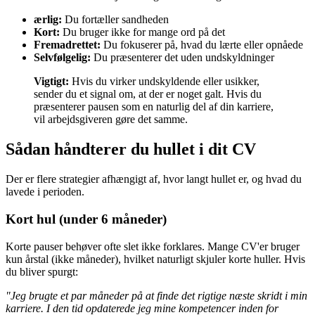
ærlig:
Du fortæller sandheden
Kort:
Du bruger ikke for mange ord på det
Fremadrettet:
Du fokuserer på, hvad du lærte eller opnåede
Selvfølgelig:
Du præsenterer det uden undskyldninger
Vigtigt:
Hvis du virker undskyldende eller usikker,
sender du et signal om, at der er noget galt. Hvis du
præsenterer pausen som en naturlig del af din karriere,
vil arbejdsgiveren gøre det samme.
Sådan håndterer du hullet i dit CV
Der er flere strategier afhængigt af, hvor langt hullet er, og hvad du
lavede i perioden.
Kort hul (under 6 måneder)
Korte pauser behøver ofte slet ikke forklares. Mange CV'er bruger
kun årstal (ikke måneder), hvilket naturligt skjuler korte huller. Hvis
du bliver spurgt:
"Jeg brugte et par måneder på at finde det rigtige næste skridt i min
karriere. I den tid opdaterede jeg mine kompetencer inden for