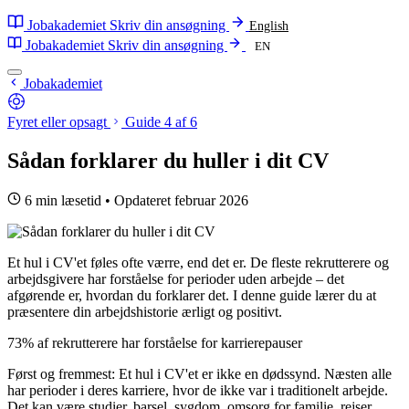
Jobakademiet
Skriv din ansøgning
English
Jobakademiet
Skriv din ansøgning
EN
Jobakademiet
Fyret eller opsagt
Guide 4 af 6
Sådan forklarer du huller i dit CV
6 min læsetid
•
Opdateret februar 2026
Et hul i CV'et føles ofte værre, end det er. De fleste rekrutterere og
arbejdsgivere har forståelse for perioder uden arbejde – det
afgørende er, hvordan du forklarer det. I denne guide lærer du at
præsentere din arbejdshistorie ærligt og positivt.
73%
af rekrutterere har forståelse for karrierepauser
Først og fremmest: Et hul i CV'et er ikke en dødssynd. Næsten alle
har perioder i deres karriere, hvor de ikke var i traditionelt arbejde.
Det kan være studier, barsel, sygdom, omsorg for familie, rejser,