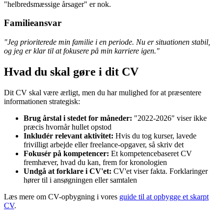
"helbredsmæssige årsager" er nok.
Familieansvar
"Jeg prioriterede min familie i en periode. Nu er situationen stabil,
og jeg er klar til at fokusere på min karriere igen."
Hvad du skal gøre i dit CV
Dit CV skal være ærligt, men du har mulighed for at præsentere
informationen strategisk:
Brug årstal i stedet for måneder:
"2022-2026" viser ikke
præcis hvornår hullet opstod
Inkludér relevant aktivitet:
Hvis du tog kurser, lavede
frivilligt arbejde eller freelance-opgaver, så skriv det
Fokusér på kompetencer:
Et kompetencebaseret CV
fremhæver, hvad du kan, frem for kronologien
Undgå at forklare i CV'et:
CV'et viser fakta. Forklaringer
hører til i ansøgningen eller samtalen
Læs mere om CV-opbygning i vores
guide til at opbygge et skarpt
CV
.