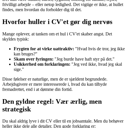
frivilligt arbejde – eller netop ledighed. Det vigtige er ikke, at hullet
findes, men hvordan du forholder dig til det.
Hvorfor huller i CV'et gør dig nervøs
Mange oplever, at tanken om et hul i CV'et skaber angst. Det
skyldes typisk:
Frygten for at virke uattraktiv:
"Hvad hvis de tror, jeg ikke
kan bruges?"
Skam over fyringen:
"Jeg burde have haft styr på det."
Usikkerhed om forklaringen:
"Jeg ved ikke, hvad jeg skal
sige."
Disse følelser er naturlige, men de er sjældent begrundede.
Arbejdsgivere er mere interesserede i, hvad du kan tilbyde
fremadrettet, end i at dømme din fortid.
Den gyldne regel: Vær ærlig, men
strategisk
Du skal aldrig lyve i dit CV eller til en jobsamtale. Men du behøver
heller ikke dele alle detaljer. Den gode forklaring er: