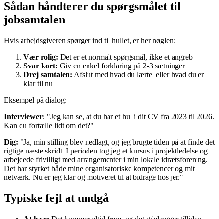
Sådan håndterer du spørgsmålet til
jobsamtalen
Hvis arbejdsgiveren spørger ind til hullet, er her nøglen:
Vær rolig:
Det er et normalt spørgsmål, ikke et angreb
Svar kort:
Giv en enkel forklaring på 2-3 sætninger
Drej samtalen:
Afslut med hvad du lærte, eller hvad du er
klar til nu
Eksempel på dialog:
Interviewer:
"Jeg kan se, at du har et hul i dit CV fra 2023 til 2026.
Kan du fortælle lidt om det?"
Dig:
"Ja, min stilling blev nedlagt, og jeg brugte tiden på at finde det
rigtige næste skridt. I perioden tog jeg et kursus i projektledelse og
arbejdede frivilligt med arrangementer i min lokale idrætsforening.
Det har styrket både mine organisatoriske kompetencer og mit
netværk. Nu er jeg klar og motiveret til at bidrage hos jer."
Typiske fejl at undgå
At lyve:
Det kommer altid frem, og det ødelægger tilliden