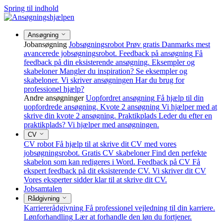
Spring til indhold
Ansøgning
Jobansøgning
Jobsøgningsrobot
Prøv gratis Danmarks mest
avancerede jobsøgningsrobot.
Feedback på ansøgning
Få
feedback på din eksisterende ansøgning.
Eksempler og
skabeloner
Mangler du inspiration? Se eksempler og
skabeloner.
Vi skriver ansøgningen
Har du brug for
professionel hjælp?
Andre ansøgninger
Uopfordret ansøgning
Få hjælp til din
uopfordrede ansøgning.
Kvote 2 ansøgning
Vi hjælper med at
skrive din kvote 2 ansøgning.
Praktikplads
Leder du efter en
praktikplads? Vi hjælper med ansøgningen.
CV
CV robot
Få hjælp til at skrive dit CV med vores
jobsøgningsrobot.
Gratis CV skabeloner
Find den perfekte
skabelon som kan redigeres i Word.
Feedback på CV
Få
ekspert feedback på dit eksisterende CV.
Vi skriver dit CV
Vores eksperter sidder klar til at skrive dit CV.
Jobsamtalen
Rådgivning
Karriererådgivning
Få professionel vejledning til din karriere.
Lønforhandling
Lær at forhandle den løn du fortjener.