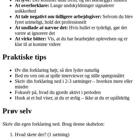
At overforklare:
Lange undskyldninger signalerer
usikkerhed
At tale negativt om tidligere arbejdsgiver:
Selvom du blev
fyret urimeligt, hold det professionelt
At undlade at nævne det:
Hvis hullet er tydeligt, gør det
værre at ignorere det
At virke bitter:
Vis, at du har bearbejdet oplevelsen og er
klar til at komme videre
Praktiske tips
Øv din forklaring højt, så den lyder naturlig
Bed en ven om at spille interviewer og stille spørgsmålet
Skriv din forklaring ned i 2-3 sætninger – hverken mere eller
mindre
Fokusér på, hvad du gjorde aktivt i perioden
Husk at et hul viser, at du er ærlig – ikke at du er upålidelig
Prøv selv
Skriv din egen forklaring ned. Brug denne skabelon:
Hvad skete der? (1 sætning)