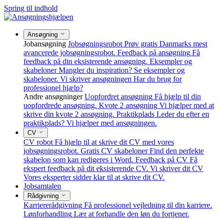
Spring til indhold
Ansøgning
Jobansøgning
Jobsøgningsrobot
Prøv gratis Danmarks mest
avancerede jobsøgningsrobot.
Feedback på ansøgning
Få
feedback på din eksisterende ansøgning.
Eksempler og
skabeloner
Mangler du inspiration? Se eksempler og
skabeloner.
Vi skriver ansøgningen
Har du brug for
professionel hjælp?
Andre ansøgninger
Uopfordret ansøgning
Få hjælp til din
uopfordrede ansøgning.
Kvote 2 ansøgning
Vi hjælper med at
skrive din kvote 2 ansøgning.
Praktikplads
Leder du efter en
praktikplads? Vi hjælper med ansøgningen.
CV
CV robot
Få hjælp til at skrive dit CV med vores
jobsøgningsrobot.
Gratis CV skabeloner
Find den perfekte
skabelon som kan redigeres i Word.
Feedback på CV
Få
ekspert feedback på dit eksisterende CV.
Vi skriver dit CV
Vores eksperter sidder klar til at skrive dit CV.
Jobsamtalen
Rådgivning
Karriererådgivning
Få professionel vejledning til din karriere.
Lønforhandling
Lær at forhandle den løn du fortjener.