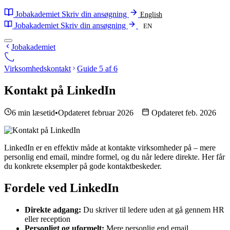
Jobakademiet
Skriv din ansøgning
English
Jobakademiet
Skriv din ansøgning
EN
Jobakademiet
Virksomhedskontakt
Guide 5 af 6
Kontakt på LinkedIn
6 min læsetid
•
Opdateret februar 2026
Opdateret feb. 2026
LinkedIn er en effektiv måde at kontakte virksomheder på – mere
personlig end email, mindre formel, og du når ledere direkte. Her får
du konkrete eksempler på gode kontaktbeskeder.
Fordele ved LinkedIn
Direkte adgang:
Du skriver til ledere uden at gå gennem HR
eller reception
Personligt og uformelt:
Mere personlig end email