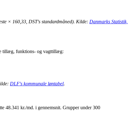
neste × 160,33, DST's standardmåned). Kilde:
Danmarks Statistik,
illæg, funktions- og vagttillæg:
Kilde:
DLF's kommunale løntabel
.
atte 48.341 kr./md. i gennemsnit. Grupper under 300