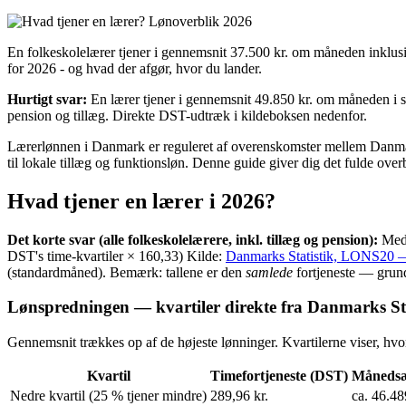
En folkeskolelærer tjener i gennemsnit 37.500 kr. om måneden inklusiv
for 2026 - og hvad der afgør, hvor du lander.
Hurtigt svar:
En lærer tjener i gennemsnit 49.850 kr. om måneden i sa
pension og tillæg. Direkte DST-udtræk i kildeboksen nedenfor.
Lærerlønnen i Danmark er reguleret af overenskomster mellem Danmark
til lokale tillæg og funktionsløn. Denne guide giver dig det fulde overb
Hvad tjener en lærer i 2026?
Det korte svar (alle folkeskolelærere, inkl. tillæg og pension):
Medi
DST's time-kvartiler × 160,33) Kilde:
Danmarks Statistik, LONS20 — 
(standardmåned). Bemærk: tallene er den
samlede
fortjeneste — grund
Lønspredningen — kvartiler direkte fra Danmarks Sta
Gennemsnit trækkes op af de højeste lønninger. Kvartilerne viser, hvo
Kvartil
Timefortjeneste (DST)
Månedsæ
Nedre kvartil (25 % tjener mindre)
289,96 kr.
ca. 46.48