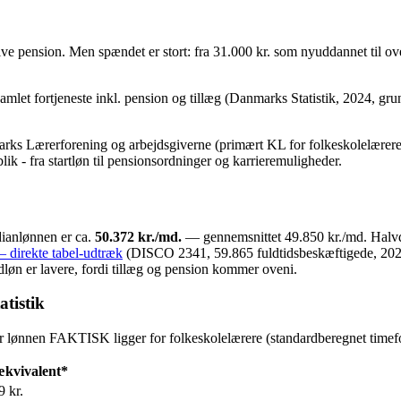
e pension. Men spændet er stort: fra 31.000 kr. som nyuddannet til over
mlet fortjeneste inkl. pension og tillæg (Danmarks Statistik, 2024, gr
s Lærerforening og arbejdsgiverne (primært KL for folkeskolelærere). 
lik - fra startløn til pensionsordninger og karrieremuligheder.
anlønnen er ca.
50.372 kr./md.
— gennemsnittet 49.850 kr./md. Halv
direkte tabel-udtræk
(DISCO 2341, 59.865 fuldtidsbeskæftigede, 2024)
løn er lavere, fordi tillæg og pension kommer oveni.
tistik
r lønnen FAKTISK ligger for folkeskolelærere (standardberegnet timefort
kvivalent*
9 kr.