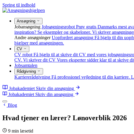
Spring til indhold
Ansøgning
Jobansøgning
Jobsøgningsrobot
Prøv gratis Danmarks mest av
inspiration? Se eksempler og skabeloner.
Vi skriver ansøgninge
Andre ansøgninger
Uopfordret ansøgning
Få hjælp til din uop
hjælper med ansøgningen.
CV
CV robot
Få hjælp til at skrive dit CV med vores jobsøgningsro
CV.
Vi skriver dit CV
Vores eksperter sidder klar til at skrive d
Jobsamtalen
Rådgivning
Karriererådgivning
Få professionel vejledning til din karriere.
L
Jobakademiet
Skriv din ansøgning
Jobakademiet
Skriv din ansøgning
Blog
Hvad tjener en lærer? Lønoverblik 2026
9 min læsetid