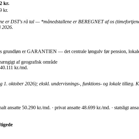
2 kr.
9 kr.
lene er DST's rå tal — *månedstallene er BEREGNET af os (timefortje
li 2026.
s grundløn er GARANTIEN — det centrale løngulv før pension, lokale t
hængigt af geografisk område
40.111 kr./md.
1. oktober 2026); ekskl. undervisnings-, funktions- og lokale tillæg. 
ansatte 50.290 kr./md. · privat ansatte 48.699 kr./md. · statsligt ans
tigede