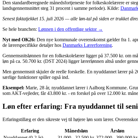
Den standardberegnede månedsfortjeneste for folkeskolelærere er steg
landsgennemsnittet steg 31 procent i samme periode). Kilde:
Danmarks
Senest faktatjekket 15. juli 2026 — alle løn-tal på siden er trukket di
Se hele branchen:
Lønnen i den offentlige sektor →
Nyt med OK26:
Den nye kommunale overenskomst gælder fra 1. april 
de lærerspecifikke detaljer hos
Danmarks Lærerforening
.
Gennemsnitslønnen for en folkeskolelærer ligger på 37.500 kr. om må
løn på ca. 50.700 kr. (DST 2024) ligger lærerlønnen altså under genne
Men gennemsnit skjuler de reelle forskelle. En nyuddannet lærer på 26
særlige funktioner spiller også ind.
Eksempel:
Marie, 28 år, nyuddannet lærer i Aalborg Kommune. Grundl
som AKT-vejleder, får 43.800 kr. - en forskel på over 12.000 kr. måne
Løn efter erfaring: Fra nyuddannet til sen
Erfaringstillæg er den sikreste vej til højere løn som lærer. Overensko
Erfaring
Månedsløn
Årsløn
Nyuddannet (0-2 år)
31.000 - 32.500 kr.
372.000 - 390.000 kr