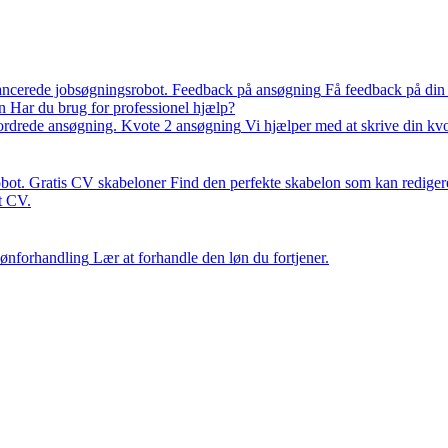
ancerede jobsøgningsrobot.
Feedback på ansøgning
Få feedback på din
n
Har du brug for professionel hjælp?
fordrede ansøgning.
Kvote 2 ansøgning
Vi hjælper med at skrive din kv
bot.
Gratis CV skabeloner
Find den perfekte skabelon som kan rediger
it CV.
ønforhandling
Lær at forhandle den løn du fortjener.