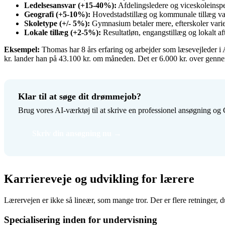
Ledelsesansvar (+15-40%):
Afdelingsledere og viceskoleinspek
Geografi (+5-10%):
Hovedstadstillæg og kommunale tillæg va
Skoletype (+/- 5%):
Gymnasium betaler mere, efterskoler varier
Lokale tillæg (+2-5%):
Resultatløn, engangstillæg og lokalt aft
Eksempel:
Thomas har 8 års erfaring og arbejder som læsevejleder i
kr. lander han på 43.100 kr. om måneden. Det er 6.000 kr. over gennem
Klar til at søge dit drømmejob?
Brug vores AI-værktøj til at skrive en professionel ansøgning og 
Skriv din ansøgning nu →
Karriereveje og udvikling for lærere
Lærervejen er ikke så lineær, som mange tror. Der er flere retninger, 
Specialisering inden for undervisning