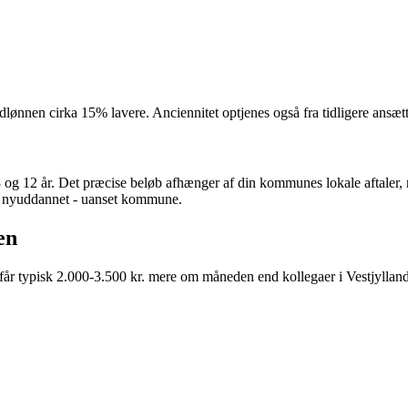
.
.
.
.
nnen cirka 15% lavere. Anciennitet optjenes også fra tidligere ansættelse
 8 og 12 år. Det præcise beløb afhænger af din kommunes lokale aftale
n nyuddannet - uanset kommune.
en
r typisk 2.000-3.500 kr. mere om måneden end kollegaer i Vestjylland