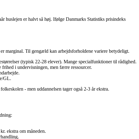
r huslejen er halvt så høj. Ifølge Danmarks Statistiks prisindeks
 er marginal. Til gengæld kan arbejdsforholdene variere betydeligt.
ørrelser (typisk 22-28 elever). Mange specialfunktioner til rådighed.
frihed i undervisningen, men færre ressourcer.
ndarbejde.
ne/GL.
 folkeskolen - men uddannelsen tager også 2-3 år ekstra.
ydning:
 kr. ekstra om måneden.
rhandling.