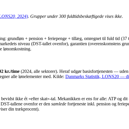
(LONS20, 2024)
. Grupper under 300 fuldtidsbeskæftigede vises ikke.
ng: grundløn + pension + feriepenge + tillæg, omregnet til fuld tid (37
l: markedets niveau (DST-tallet ovenfor), garantien (overenskomstens gr
de lønomkostning.
92 kr./time
(2024, alle sektorer). Heraf udgør basisfortjenesten — uden
regner alle lønelementer med. Kilde:
Danmarks Statistik, LONS20 — dir
evidst ikke ét «efter skat»-tal. Mekanikken er ens for alle: ATP og dit
t DST-tallene ovenfor er den
samlede
fortjeneste inkl. pension og feriep
iser din trækprocent).