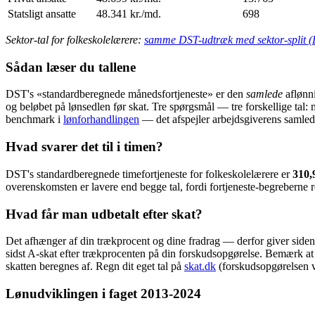
Statsligt ansatte
48.341 kr./md.
698
Sektor-tal for folkeskolelærere:
samme DST-udtræk med sektor-split 
Sådan læser du tallene
DST's «standardberegnede månedsfortjeneste» er den
samlede
aflønni
og beløbet på lønsedlen før skat. Tre spørgsmål — tre forskellige ta
benchmark i
lønforhandlingen
— det afspejler arbejdsgiverens samle
Hvad svarer det til i timen?
DST's standardberegnede timefortjeneste for folkeskolelærere er
310,
overenskomsten er lavere end begge tal, fordi fortjeneste-begreberne 
Hvad får man udbetalt efter skat?
Det afhænger af din trækprocent og dine fradrag — derfor giver siden b
sidst A-skat efter trækprocenten på din forskudsopgørelse. Bemærk a
skatten beregnes af. Regn dit eget tal på
skat.dk
(forskudsopgørelsen v
Lønudviklingen i faget 2013-2024