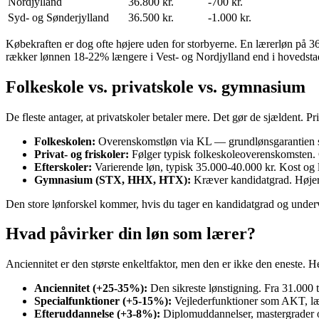
Nordjylland
36.800 kr.
-700 kr.
Syd- og Sønderjylland
36.500 kr.
-1.000 kr.
Købekraften er dog ofte højere uden for storbyerne. En lærerløn på 36
rækker lønnen 18-22% længere i Vest- og Nordjylland end i hovedst
Folkeskole vs. privatskole vs. gymnasium
De fleste antager, at privatskoler betaler mere. Det gør de sjældent. 
Folkeskolen:
Overenskomstløn via KL — grundlønsgarantien står
Privat- og friskoler:
Følger typisk folkeskoleoverenskomsten. G
Efterskoler:
Varierende løn, typisk 35.000-40.000 kr. Kost og 
Gymnasium (STX, HHX, HTX):
Kræver kandidatgrad. Højer
Den store lønforskel kommer, hvis du tager en kandidatgrad og underv
Hvad påvirker din løn som lærer?
Anciennitet er den største enkeltfaktor, men den er ikke den eneste. Her
Anciennitet (+25-35%):
Den sikreste lønstigning. Fra 31.000 t
Specialfunktioner (+5-15%):
Vejlederfunktioner som AKT, læs
Efteruddannelse (+3-8%):
Diplomuddannelser, mastergrader og 