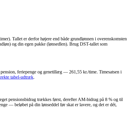
 timer). Tallet er derfor højere end både grundlønnen i overenskomsten
undløn) og din egen pakke (lønsedlen). Brug DST-tallet som
 pension, feriepenge og genetillæg — 261,55 kr./time. Timesatsen i
ekte tabel-udtræk
.
 eget pensionsbidrag trækkes først, derefter AM-bidrag på 8 % og til
enge — beløbet på din lønseddel før skat er lavere, og det er dét,