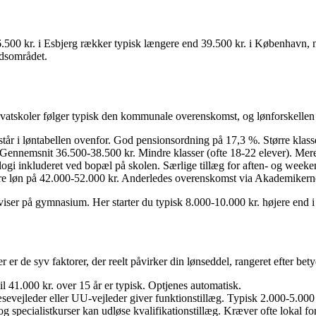
.500 kr. i Esbjerg rækker typisk længere end 39.500 kr. i København, nå
adsområdet.
Privatskoler følger typisk den kommunale overenskomst, og lønforskellen
 i løntabellen ovenfor. God pensionsordning på 17,3 %. Større klassest
ennemsnit 36.500-38.500 kr. Mindre klasser (ofte 18-22 elever). Mere 
logi inkluderet ved bopæl på skolen. Særlige tillæg for aften- og weeke
e løn på 42.000-52.000 kr. Anderledes overenskomst via Akademiker
iser på gymnasium. Her starter du typisk 8.000-10.000 kr. højere end i
 er de syv faktorer, der reelt påvirker din lønseddel, rangeret efter bet
il 41.000 kr. over 15 år er typisk. Optjenes automatisk.
evejleder eller UU-vejleder giver funktionstillæg. Typisk 2.000-5.000
specialistkurser kan udløse kvalifikationstillæg. Kræver ofte lokal fo