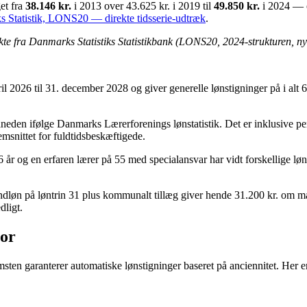
et fra
38.146 kr.
i 2013 over 43.625 kr. i 2019 til
49.850 kr.
i 2024 — en
 Statistik, LONS20 — direkte tidsserie-udtræk
.
rekte fra Danmarks Statistiks Statistikbank (LONS20, 2024-strukturen, nye
2026 til 31. december 2028 og giver generelle lønstigninger på i alt 6
neden ifølge Danmarks Lærerforenings lønstatistik. Det er inklusive 
msnittet for fuldtidsbeskæftigede.
 år og en erfaren lærer på 55 med specialansvar har vidt forskellige lø
øn på løntrin 31 plus kommunalt tillæg giver hende 31.200 kr. om mån
dligt.
ior
msten garanterer automatiske lønstigninger baseret på anciennitet. Her er
.