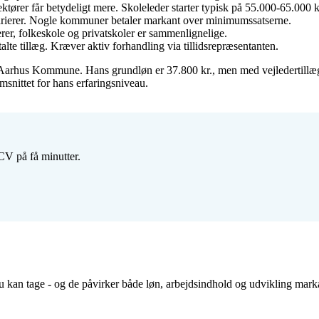
tører får betydeligt mere. Skoleleder starter typisk på 55.000-65.000 k
rierer. Nogle kommuner betaler markant over minimumssatserne.
er, folkeskole og privatskoler er sammenlignelige.
alte tillæg. Kræver aktiv forhandling via tillidsrepræsentanten.
 Aarhus Kommune. Hans grundløn er 37.800 kr., men med vejledertillæg 
snittet for hans erfaringsniveau.
CV på få minutter.
du kan tage - og de påvirker både løn, arbejdsindhold og udvikling mark