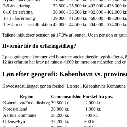
3-5 års erfaring
33.500 - 35.500 kr.
402.000 - 426.000 kr
6-10 års erfaring
36.000 - 38.500 kr.
432.000 - 462.000 kr
10-15 års erfaring
39.000 - 41.500 kr.
468.000 - 498.000 kr
15+ år med specialfunktion
42.000 - 44.500 kr.
504.000 - 534.000 kr
Tallene inkluderer pension på 17,3% af lønnen. Uden pension er grundlø
Hvornår får du erfaringstillæg?
Lønstigningerne kommer ved bestemte anciennitetsår: typisk efter 4,
12 års erfaring har krav på mindst 4.000 kr. mere om måneden end e
Løn efter geografi: København vs. provins
Hovedstadstillægget gør en forskel. Lærere i Københavns Kommune få
Region
Gennemsnitsløn
Forskel fra gns.
København/Frederiksberg
39.500 kr.
+2.000 kr.
Nordsjælland
38.800 kr.
+1.300 kr.
Aarhus Kommune
38.200 kr.
+700 kr.
Odense/Fyn
37.200 kr.
-300 kr.