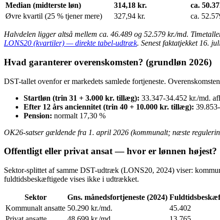
Median (midterste løn)
314,18 kr.
ca. 50.37
Øvre kvartil (25 % tjener mere)
327,94 kr.
ca. 52.57
Halvdelen ligger altså mellem ca. 46.489 og 52.579 kr./md. Timetal
LONS20 (kvartiler) — direkte tabel-udtræk
. Senest faktatjekket 16. ju
Hvad garanterer overenskomsten? (grundløn 2026)
DST-tallet ovenfor er markedets samlede fortjeneste. Overenskomsten
Startløn (trin 31 + 3.000 kr. tillæg):
33.347-34.452 kr./md. af
Efter 12 års anciennitet (trin 40 + 10.000 kr. tillæg):
39.853-
Pension:
normalt 17,30 %
OK26-satser gældende fra 1. april 2026 (kommunalt; næste regulering 
Offentligt eller privat ansat — hvor er lønnen højest?
Sektor-splittet af samme DST-udtræk (LONS20, 2024) viser: kommunalt 
fuldtidsbeskæftigede vises ikke i udtrækket.
Sektor
Gns. månedsfortjeneste (2024)
Fuldtidsbeskæf
Kommunalt ansatte
50.290 kr./md.
45.402
Privat ansatte
48.699 kr./md.
13.765