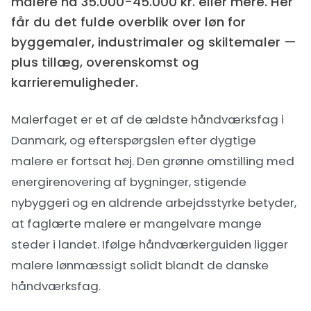
malere nå 35.000-45.000 kr. eller mere. Her
får du det fulde overblik over løn for
byggemaler, industrimaler og skiltemaler —
plus tillæg, overenskomst og
karrieremuligheder.
Malerfaget er et af de ældste håndværksfag i
Danmark, og efterspørgslen efter dygtige
malere er fortsat høj. Den grønne omstilling med
energirenovering af bygninger, stigende
nybyggeri og en aldrende arbejdsstyrke betyder,
at faglærte malere er mangelvare mange
steder i landet. Ifølge
håndværkerguiden
ligger
malere lønmæssigt solidt blandt de danske
håndværksfag.