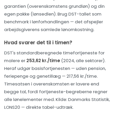
garantien (overenskomstens grundløn) og din
egen pakke (lønsedlen). Brug DST-tallet som
benchmark i
lønforhandlingen
— det afspejler
arbejdsgiverens samlede lønomkostning.
Hvad svarer det til i timen?
DST's standardberegnede timefortjeneste for
malere er
253,62 kr./time
(2024, alle sektorer).
Heraf udgør basisfortjenesten — uden pension,
feriepenge og genetillæg — 217,56 kr./time.
Timesatsen i overenskomsten er lavere end
begge tal, fordi fortjeneste-begreberne regner
alle lønelementer med. Kilde:
Danmarks Statistik,
LONS20 — direkte tabel-udtræk
.