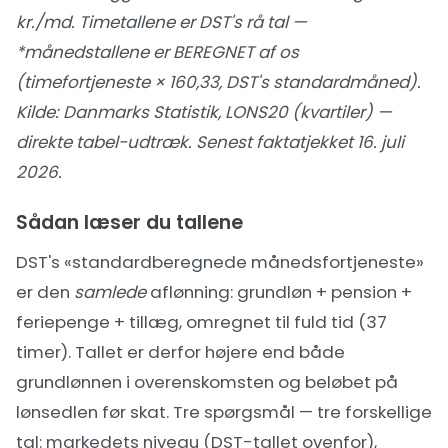
kr./md. Timetallene er DST's rå tal —
*månedstallene er BEREGNET af os
(timefortjeneste × 160,33, DST's standardmåned).
Kilde:
Danmarks Statistik, LONS20 (kvartiler) —
direkte tabel-udtræk
. Senest faktatjekket 16. juli
2026.
Sådan læser du tallene
DST's «standardberegnede månedsfortjeneste»
er den
samlede
aflønning: grundløn + pension +
feriepenge + tillæg, omregnet til fuld tid (37
timer). Tallet er derfor højere end både
grundlønnen i overenskomsten og beløbet på
lønsedlen før skat. Tre spørgsmål — tre forskellige
tal: markedets niveau (DST-tallet ovenfor),