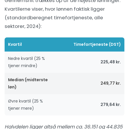
Gennemsnit trækkes op af de højeste lønninger.
Kvartilerne viser, hvor lønnen faktisk ligger
(standardberegnet timefortjeneste, alle
sektorer, 2024):
Kvartil
Timefortjeneste (DST)
Nedre kvartil (25 %
225,48 kr.
tjener mindre)
Median (midterste
249,77 kr.
løn)
Øvre kvartil (25 %
279,64 kr.
tjener mere)
Halvdelen ligger altså mellem ca. 36.151 og 44.835