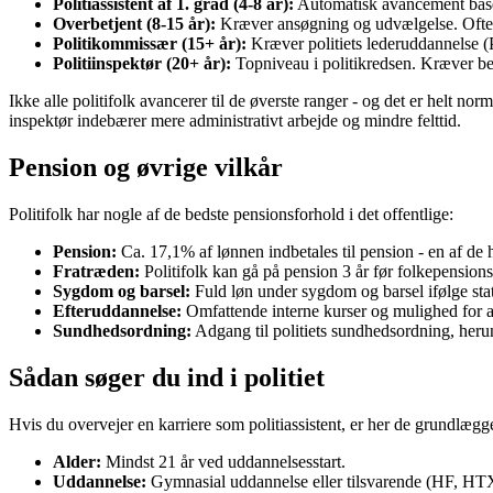
Politiassistent af 1. grad (4-8 år):
Automatisk avancement basere
Overbetjent (8-15 år):
Kræver ansøgning og udvælgelse. Ofte er
Politikommissær (15+ år):
Kræver politiets lederuddannelse (
Politiinspektør (20+ år):
Topniveau i politikredsen. Kræver bety
Ikke alle politifolk avancerer til de øverste ranger - og det er helt no
inspektør indebærer mere administrativt arbejde og mindre felttid.
Pension og øvrige vilkår
Politifolk har nogle af de bedste pensionsforhold i det offentlige:
Pension:
Ca. 17,1% af lønnen indbetales til pension - en af de hø
Fratræden:
Politifolk kan gå på pension 3 år før folkepension
Sygdom og barsel:
Fuld løn under sygdom og barsel ifølge stat
Efteruddannelse:
Omfattende interne kurser og mulighed for 
Sundhedsordning:
Adgang til politiets sundhedsordning, her
Sådan søger du ind i politiet
Hvis du overvejer en karriere som politiassistent, er her de grundlæg
Alder:
Mindst 21 år ved uddannelsesstart.
Uddannelse:
Gymnasial uddannelse eller tilsvarende (HF, 