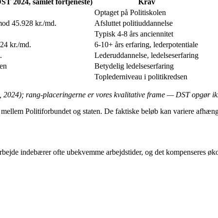
DST 2024, samlet fortjeneste)
Krav
Optaget på Politiskolen
mod 45.928 kr./md.
Afsluttet politiuddannelse
Typisk 4-8 års anciennitet
24 kr./md.
6-10+ års erfaring, lederpotentiale
.
Lederuddannelse, ledelseserfaring
ken
Betydelig ledelseserfaring
Toplederniveau i politikredsen
2024); rang-placeringerne er vores kvalitative frame — DST opgør ikke 
em Politiforbundet og staten. De faktiske beløb kan variere afhængigt 
itiarbejde indebærer ofte ubekvemme arbejdstider, og det kompenseres ø