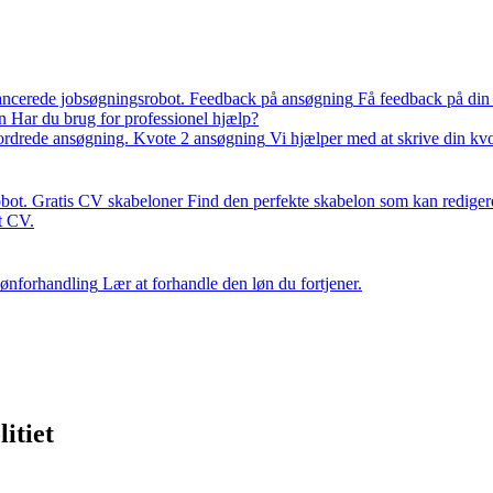
ancerede jobsøgningsrobot.
Feedback på ansøgning
Få feedback på din
n
Har du brug for professionel hjælp?
fordrede ansøgning.
Kvote 2 ansøgning
Vi hjælper med at skrive din kv
bot.
Gratis CV skabeloner
Find den perfekte skabelon som kan rediger
it CV.
ønforhandling
Lær at forhandle den løn du fortjener.
litiet