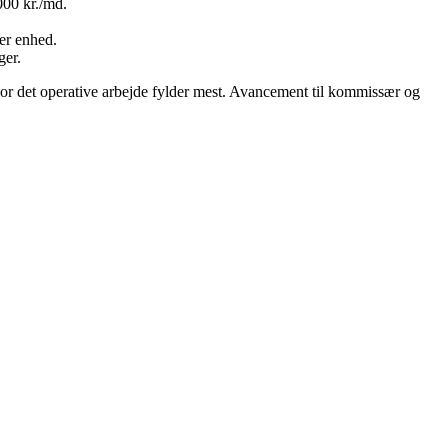
000 kr./md.
er enhed.
ger.
t, hvor det operative arbejde fylder mest. Avancement til kommissær og