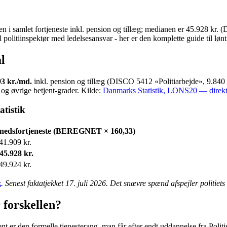
n i samlet fortjeneste inkl. pension og tillæg; medianen er 45.928 kr. (
l politiinspektør med ledelsesansvar - her er den komplette guide til lønt
l
93 kr./md.
inkl. pension og tillæg (DISCO 5412 «Politiarbejde», 9.840
 og øvrige betjent-grader. Kilde:
Danmarks Statistik, LONS20 — direkt
tistik
edsfortjeneste (BEREGNET × 160,33)
 41.909 kr.
 45.928 kr.
 49.924 kr.
k
. Senest faktatjekket 17. juli 2026. Det snævre spænd afspejler politiets 
r forskellen?
istent er den formelle tjenesterang, man får efter endt uddannelse fra Poli