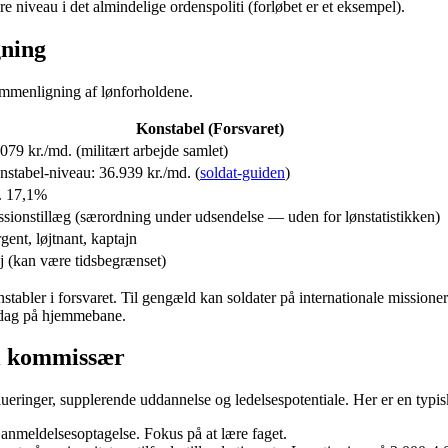
e niveau i det almindelige ordenspoliti (forløbet er et eksempel).
gning
sammenligning af lønforholdene.
Konstabel (Forsvaret)
079 kr./md. (militært arbejde samlet)
stabel-niveau: 36.939 kr./md. (
soldat-guiden
)
. 17,1%
sionstillæg (særordning under udsendelse — uden for lønstatistikken)
gent, løjtnant, kaptajn
 (kan være tidsbegrænset)
nstabler i forsvaret. Til gengæld kan soldater på internationale mission
igdag på hjemmebane.
til kommissær
ueringer, supplerende uddannelse og ledelsespotentiale. Her er en typi
anmeldelsesoptagelse. Fokus på at lære faget.