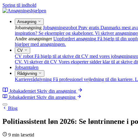
Spring til indhold
Ansøgning
Jobansøgning
Jobsøgningsrobot
Prøv gratis Danmarks mest av
inspiration? Se eksempler og skabeloner.
Vi skriver ansøgninge
Andre ansøgninger
Uopfordret ansøgning
Få hjælp til din uop
hjælper med ansøgningen.
CV
CV robot
Få hjælp til at skrive dit CV med vores jobsøgningsro
CV.
Vi skriver dit CV
Vores eksperter sidder klar til at skrive d
Jobsamtalen
Rådgivning
Karriererådgivning
Få professionel vejledning til din karriere.
L
Jobakademiet
Skriv din ansøgning
Jobakademiet
Skriv din ansøgning
Blog
Politiassistent løn 2026: Se løntrinnene i po
9 min læsetid