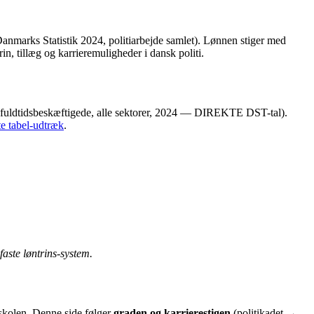
Danmarks Statistik 2024, politiarbejde samlet). Lønnen stiger med
rin, tillæg og karrieremuligheder i dansk politi.
 fuldtidsbeskæftigede, alle sektorer, 2024 — DIREKTE DST-tal).
e tabel-udtræk
.
faste løntrins-system.
tiskolen. Denne side følger
graden og karrierestigen
(politikadet →