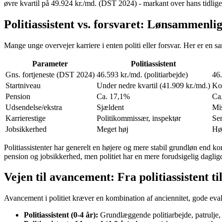
øvre kvartil på 49.924 kr./md. (DST 2024) - markant over hans tidliger
Politiassistent vs. forsvaret: Lønsammenli
Mange unge overvejer karriere i enten politi eller forsvar. Her er en 
Parameter
Politiassistent
Gns. fortjeneste (DST 2024)
46.593 kr./md. (politiarbejde)
46.
Startniveau
Under nedre kvartil (41.909 kr./md.)
Kon
Pension
Ca. 17,1%
Ca
Udsendelse/ekstra
Sjældent
Mis
Karrierestige
Politikommissær, inspektør
Ser
Jobsikkerhed
Meget høj
Høj
Politiassistenter har generelt en højere og mere stabil grundløn end ko
pension og jobsikkerhed, men politiet har en mere forudsigelig dagl
Vejen til avancement: Fra politiassistent 
Avancement i politiet kræver en kombination af anciennitet, gode eval
Politiassistent (0-4 år):
Grundlæggende politiarbejde, patrulje, 