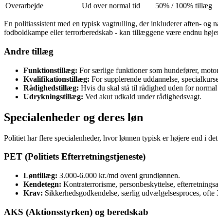
Overarbejde
Ud over normal tid
50% / 100% tillæg
En politiassistent med en typisk vagtrulling, der inkluderer aften- og
fodboldkampe eller terrorberedskab - kan tillæggene være endnu høje
Andre tillæg
Funktionstillæg:
For særlige funktioner som hundefører, motorcy
Kvalifikationstillæg:
For supplerende uddannelse, specialkurse
Rådighedstillæg:
Hvis du skal stå til rådighed uden for normal a
Udrykningstillæg:
Ved akut udkald under rådighedsvagt.
Specialenheder og deres løn
Politiet har flere specialenheder, hvor lønnen typisk er højere end i 
PET (Politiets Efterretningstjeneste)
Løntillæg:
3.000-6.000 kr./md oveni grundlønnen.
Kendetegn:
Kontraterrorisme, personbeskyttelse, efterretnings
Krav:
Sikkerhedsgodkendelse, særlig udvælgelsesproces, ofte 3-
AKS (Aktionsstyrken) og beredskab