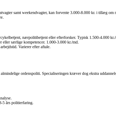
 natvagter samt weekendvagter, kan forvente 3.000-8.000 kr. i tillæg om
re.
kelbetjent, nærpolitibetjent eller efterforsker. Typisk 1.500-4.000 kr.
r eller særlige kompetencer. 1.000-3.000 kr./md.
rbejdstid. Varierer efter aftale.
det almindelige ordenspoliti. Specialiseringen kræver dog ekstra uddanne
analyse.
5 års politierfaring.