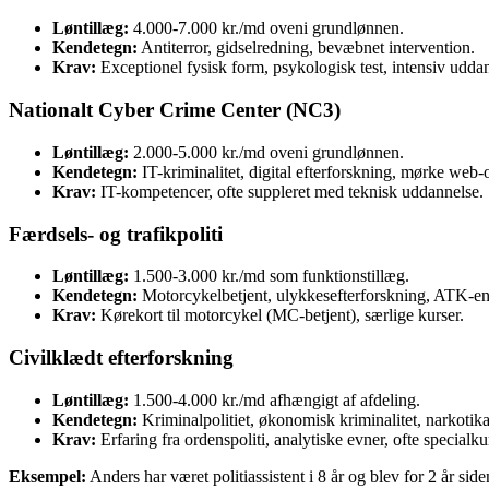
Løntillæg:
4.000-7.000 kr./md oveni grundlønnen.
Kendetegn:
Antiterror, gidselredning, bevæbnet intervention.
Krav:
Exceptionel fysisk form, psykologisk test, intensiv uddan
Nationalt Cyber Crime Center (NC3)
Løntillæg:
2.000-5.000 kr./md oveni grundlønnen.
Kendetegn:
IT-kriminalitet, digital efterforskning, mørke web-
Krav:
IT-kompetencer, ofte suppleret med teknisk uddannelse.
Færdsels- og trafikpoliti
Løntillæg:
1.500-3.000 kr./md som funktionstillæg.
Kendetegn:
Motorcykelbetjent, ulykkesefterforskning, ATK-en
Krav:
Kørekort til motorcykel (MC-betjent), særlige kurser.
Civilklædt efterforskning
Løntillæg:
1.500-4.000 kr./md afhængigt af afdeling.
Kendetegn:
Kriminalpolitiet, økonomisk kriminalitet, narkotika
Krav:
Erfaring fra ordenspoliti, analytiske evner, ofte specialku
Eksempel:
Anders har været politiassistent i 8 år og blev for 2 år s