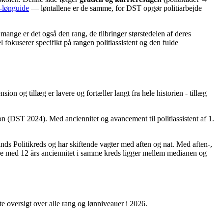
t-lønguide
— løntallene er de samme, for DST opgør politiarbejde
r mange er det også den rang, de tilbringer størstedelen af deres
l fokuserer specifikt på rangen politiassistent og den fulde
ion og tillæg er lavere og fortæller langt fra hele historien - tillæg
n (DST 2024). Med anciennitet og avancement til politiassistent af 1.
lands Politikreds og har skiftende vagter med aften og nat. Med aften-,
ne med 12 års anciennitet i samme kreds ligger mellem medianen og
e oversigt over alle rang og lønniveauer i 2026.