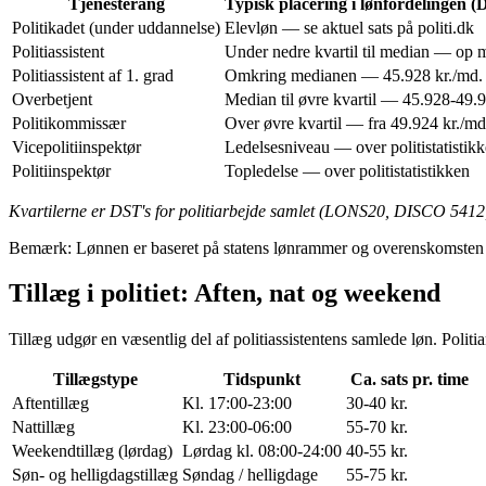
Tjenesterang
Typisk placering i lønfordelingen (
Politikadet (under uddannelse)
Elevløn — se aktuel sats på politi.dk
Politiassistent
Under nedre kvartil til median — op 
Politiassistent af 1. grad
Omkring medianen — 45.928 kr./md.
Overbetjent
Median til øvre kvartil — 45.928-49.9
Politikommissær
Over øvre kvartil — fra 49.924 kr./md
Vicepolitiinspektør
Ledelsesniveau — over politistatistik
Politiinspektør
Topledelse — over politistatistikken
Kvartilerne er DST's for politiarbejde samlet (LONS20, DISCO 5412, 
Bemærk: Lønnen er baseret på statens lønrammer og overenskomsten mell
Tillæg i politiet: Aften, nat og weekend
Tillæg udgør en væsentlig del af politiassistentens samlede løn. Pol
Tillægstype
Tidspunkt
Ca. sats pr. time
Aftentillæg
Kl. 17:00-23:00
30-40 kr.
Nattillæg
Kl. 23:00-06:00
55-70 kr.
Weekendtillæg (lørdag)
Lørdag kl. 08:00-24:00
40-55 kr.
Søn- og helligdagstillæg
Søndag / helligdage
55-75 kr.