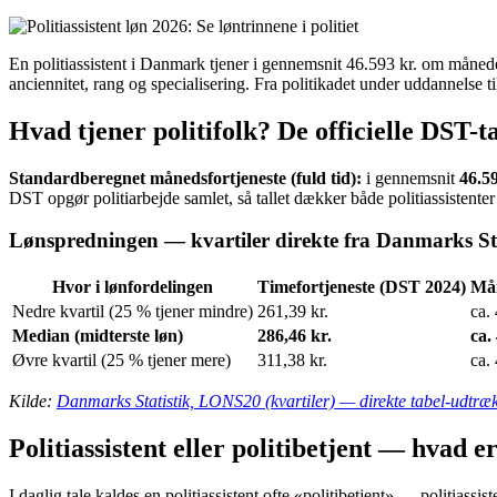
En politiassistent i Danmark tjener i gennemsnit 46.593 kr. om månede
anciennitet, rang og specialisering. Fra politikadet under uddannelse ti
Hvad tjener politifolk? De officielle DST-ta
Standardberegnet månedsfortjeneste (fuld tid):
i gennemsnit
46.5
DST opgør politiarbejde samlet, så tallet dækker både politiassistenter
Lønspredningen — kvartiler direkte fra Danmarks Sta
Hvor i lønfordelingen
Timefortjeneste (DST 2024)
Mån
Nedre kvartil (25 % tjener mindre)
261,39 kr.
ca.
Median (midterste løn)
286,46 kr.
ca.
Øvre kvartil (25 % tjener mere)
311,38 kr.
ca.
Kilde:
Danmarks Statistik, LONS20 (kvartiler) — direkte tabel-udtræ
Politiassistent eller politibetjent — hvad e
I daglig tale kaldes en politiassistent ofte «politibetjent» — politiass