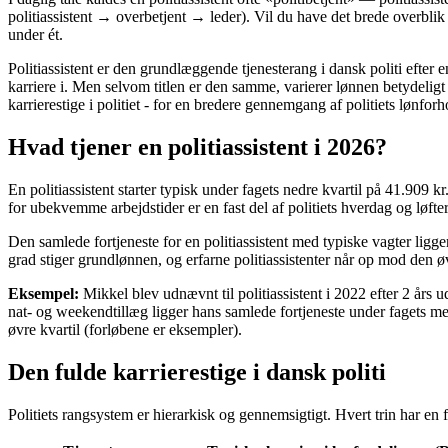
politiassistent → overbetjent → leder). Vil du have det brede overbli
under ét.
Politiassistent er den grundlæggende tjenesterang i dansk politi efter en
karriere i. Men selvom titlen er den samme, varierer lønnen betydeligt 
karrierestige i politiet - for en bredere gennemgang af politiets lønfor
Hvad tjener en politiassistent i 2026?
En politiassistent starter typisk under fagets nedre kvartil på 41.909 k
for ubekvemme arbejdstider er en fast del af politiets hverdag og løfte
Den samlede fortjeneste for en politiassistent med typiske vagter lig
grad stiger grundlønnen, og erfarne politiassistenter når op mod den øv
Eksempel:
Mikkel blev udnævnt til politiassistent i 2022 efter 2 års 
nat- og weekendtillæg ligger hans samlede fortjeneste under fagets 
øvre kvartil (forløbene er eksempler).
Den fulde karrierestige i dansk politi
Politiets rangsystem er hierarkisk og gennemsigtigt. Hvert trin har en