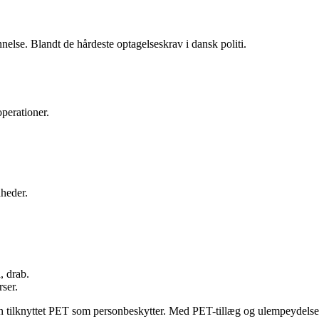
nelse. Blandt de hårdeste optagelseskrav i dansk politi.
operationer.
heder.
, drab.
rser.
iden tilknyttet PET som personbeskytter. Med PET-tillæg og ulempeydelse