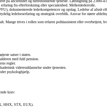
t på anciennitet og tilfredsstillende tjeneste. Lønstigning på 2.000-4.
faring fra efterforskning eller specialenhed. Mellemlederrolle.
PFU), dokumenterede lederkompetencer og opslag. Ledelse af afsnit ell
delig ledelseserfaring og strategisk overblik. Ansvar for større afdelin
rmalt. Mange trives i rollen som erfaren politiassistent eller overbetjen
jeste satser i staten.
salderen med fuld pension.
ens regler.
akademisk videreuddannelse under tjenesten.
under psykologhjælp.
gende krav:
HTX, HHX, STX, EUX).