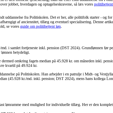
k over jobbet, hverdagen og optagelseskravene, så læs vores
politibetjen
dt uddannelse fra Politiskolen. Det er her, alle politifolk starter - og fo
afhængigt af anciennitet, tillæg og eventuel specialisering. Denne artike
hold, se vores
guide om politibetjent løn
.
r./md. i samlet fortjeneste inkl. pension (DST 2024). Grundlønnen før pens
r lønnen betydeligt.
ger dermed omkring fagets median på 45.928 kr. om måneden inkl. pensio
re kvartil på 49.924 kr.
uddannelse på Politiskolen. Han arbejder i en patrulje i Midt- og Vestjyl
median (45.928 kr./md. inkl. pension; DST 2024), mens hans kollega Lo
 fast lønramme med mulighed for individuelle tillæg. Her er den komplett