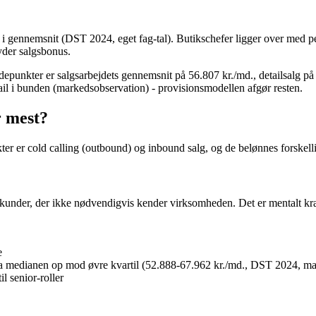
md. i gennemsnit (DST 2024, eget fag-tal). Butikschefer ligger over med
byder salgsbonus.
epunkter er salgsarbejdets gennemsnit på 56.807 kr./md., detailsalg på
ail i bunden (markedsobservation) - provisionsmodellen afgør resten.
r mest?
r er cold calling (outbound) og inbound salg, og de belønnes forskelli
 kunder, der ikke nødvendigvis kender virksomheden. Det er mentalt kræ
e
a medianen op mod øvre kvartil (52.888-67.962 kr./md., DST 2024, ma
l senior-roller