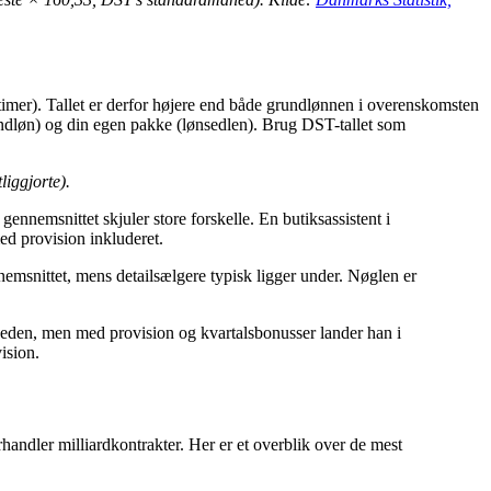
 timer). Tallet er derfor højere end både grundlønnen i overenskomsten
undløn) og din egen pakke (lønsedlen). Brug DST-tallet som
liggjorte).
nnemsnittet skjuler store forskelle. En butiksassistent i
d provision inkluderet.
emsnittet, mens detailsælgere typisk ligger under. Nøglen er
eden, men med provision og kvartalsbonusser lander han i
ision.
forhandler milliardkontrakter. Her er et overblik over de mest