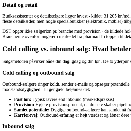
Detail og retail
Butiksassistenter og detailsælgere ligger lavest - kildet: 31.205 kr./
fleste detailkæder, men nogle specialbutikker (elektronik, møbler) til
DST opgør ikke sælgerløn pr. branche med provision - de kildede hold
Brancherne ovenfor rangerer i markedet fra pharma/IT i toppen til det
Cold calling vs. inbound salg: Hvad betale
Salgsmetoden påvirker både din dagligdag og din løn. De to yderpunkte
Cold calling og outbound salg
Outbound-sælgere ringer koldt, sender e-mails og opsøger potentielle
modstandsdygtighed. Til gengæld belønnes det:
Fast løn:
Typisk lavere end inbound (markedspraksis)
Provision:
Højere provisionsprocent, da du selv skaber pipelin
Samlet potentiale:
Dygtige outbound-sælgere kan samlet nå fr
Karrierevej:
Outbound-erfaring er højt værdsat og åbner døre ti
Inbound salg