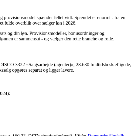
g provisionsmodel spænder feltet vidt. Spændet er enormt - fra en
et fulde overblik over sælger løn i 2026.
sats og din løn. Provisionsmodeller, bonusordninger og
 lønnen er sammensat - og vælger den rette branche og rolle.
DISCO 3322 «Salgsarbejde (agenter)», 28.630 fuldtidsbeskæftigede,
salg opgøres separat og ligger lavere.
2024):
neste × 160,33, DST's standardmåned). Kilde:
Danmarks Statistik,