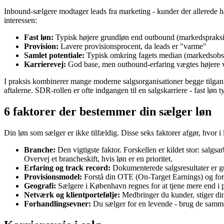
Inbound-sælgere modtager leads fra marketing - kunder der allerede har
interessen:
Fast løn:
Typisk højere grundløn end outbound (markedspraksi
Provision:
Lavere provisionsprocent, da leads er "varme"
Samlet potentiale:
Typisk omkring fagets median (markedsobs
Karrierevej:
God base, men outbound-erfaring vægtes højere 
I praksis kombinerer mange moderne salgsorganisationer begge tilgang
aftalerne. SDR-rollen er ofte indgangen til en salgskarriere - fast løn
6 faktorer der bestemmer din sælger løn
Din løn som sælger er ikke tilfældig. Disse seks faktorer afgør, hvor i
Branche:
Den vigtigste faktor. Forskellen er kildet stor: salg
Overvej et brancheskift, hvis løn er en prioritet.
Erfaring og track record:
Dokumenterede salgsresultater er gu
Provisionsmodel:
Forstå din OTE (On-Target Earnings) og forh
Geografi:
Sælgere i København regnes for at tjene mere end i p
Netværk og klientportefølje:
Medbringer du kunder, stiger din
Forhandlingsevner:
Du sælger for en levende - brug de samm