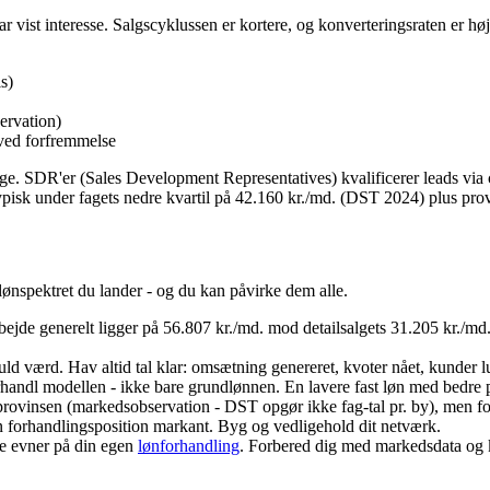
 vist interesse. Salgscyklussen er kortere, og konverteringsraten er høje
s)
ervation)
ved forfremmelse
e. SDR'er (Sales Development Representatives) kvalificerer leads via c
 typisk under fagets nedre kvartil på 42.160 kr./md. (DST 2024) plus prov
 lønspektret du lander - og du kan påvirke dem alle.
sarbejde generelt ligger på 56.807 kr./md. mod detailsalgets 31.205 kr./
ld værd. Hav altid tal klar: omsætning genereret, kvoter nået, kunder l
andl modellen - ikke bare grundlønnen. En lavere fast løn med bedre p
rovinsen (markedsobservation - DST opgør ikke fag-tal pr. by), men fo
 forhandlingsposition markant. Byg og vedligehold dit netværk.
e evner på din egen
lønforhandling
. Forbered dig med markedsdata og k