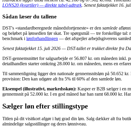
LONS20 (kvartiler) — direkte tabel-udtræk
. Senest faktatjekket 16. ju
Sådan læser du tallene
DST's «standardberegnede månedsfortjeneste» er den
samlede
aflønni
og beløbet på lønsedlen før skat. Tre spørgsmål — tre forskellige ta
benchmark i
lønforhandlingen
— det afspejler arbejdsgiverens samle
Senest faktatjekket 15. juli 2026 — DST-tallet er trukket direkte fra D
DST-gennemsnittet for salgsarbejde er 56.807 kr. om måneden inkl. prov
detailhandlen starter omkring 28.000 kr. om måneden, mens en erfare
Til sammenligning ligger den nationale gennemsnitsløn på 50.652 kr. D
provision: Den kan udgøre alt fra 5% til 60% af den samlede løn.
Eksempel (illustrativt, markedsskøn):
Kasper er B2B sælger i en me
gennemsnit på 52.000 kr. I en god måned har han ramt 68.000 kr. Hans k
Sælger løn efter stillingstype
Titlen på dit visitkort afgør i høj grad din løn. Salg dækker alt fra but
almindelige salgsstillinger og deres lønniveau.