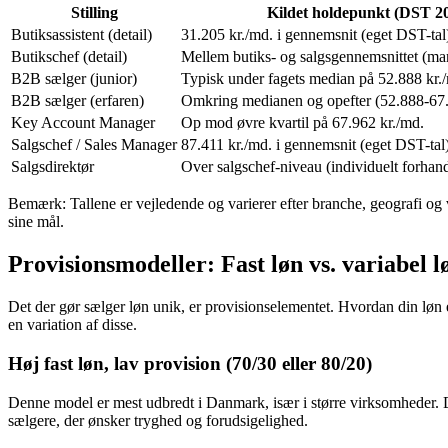
Stilling
Kildet holdepunkt (DST 2
Butiksassistent (detail)
31.205 kr./md. i gennemsnit (eget DST-tal
Butikschef (detail)
Mellem butiks- og salgsgennemsnittet (ma
B2B sælger (junior)
Typisk under fagets median på 52.888 kr.
B2B sælger (erfaren)
Omkring medianen og opefter (52.888-67.
Key Account Manager
Op mod øvre kvartil på 67.962 kr./md.
Salgschef / Sales Manager
87.411 kr./md. i gennemsnit (eget DST-tal
Salgsdirektør
Over salgschef-niveau (individuelt forhand
Bemærk: Tallene er vejledende og varierer efter branche, geografi og 
sine mål.
Provisionsmodeller: Fast løn vs. variabel l
Det der gør sælger løn unik, er provisionselementet. Hvordan din løn
en variation af disse.
Høj fast løn, lav provision (70/30 eller 80/20)
Denne model er mest udbredt i Danmark, især i større virksomheder. 
sælgere, der ønsker tryghed og forudsigelighed.