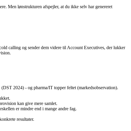
re. Men lønstrukturen afspejler, at du ikke selv har genereret
old calling og sender dem videre til Account Executives, der lukker
ision.
md. (DST 2024) - og pharma/IT topper feltet (markedsobservation).
ukket.
rovision kan give mere samlet.
rskellen er mindre end i mange andre fag.
onkrete resultater.