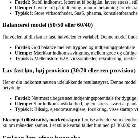
Fordel:
Stabil indkomst, lettere at få boliglån, lavere stress i sti
Ulempe:
Lavere loft på indtjening, mindre belønning for ekstra
Typisk i:
Store virksomheder, SaaS, pharma, konsulentbranch
Balanceret model (50/50 eller 60/40)
Halvdelen af din løn er fast, halvdelen er variabel. Denne model finde
Fordel:
God balance mellem tryghed og indtjeningspotentiale
Ulempe:
Mærkbar indkomstsvingning mellem gode og dårlige
Typisk i:
Mellemstore B2B-virksomheder, rekruttering, medie-
Lav fast løn, høj provision (30/70 eller ren provision)
Her er din indkomst næsten udelukkende resultatstyret. Denne model 
betydelig.
Fordel:
Nærmest ubegrænset indtjeningspotentiale for dygtige 
Ulempe:
Stor indkomstusikkerhed, højere stress, svært at pla
Typisk i:
Bilsalg, ejendomsmæglere, forsikring, visse startup-
Eksempel (illustrativt, markedsskøn):
Louise arbejder som ejendoms
kr. om måneden samlet. I et stille kvartal falder hun ned på 30.000 kr