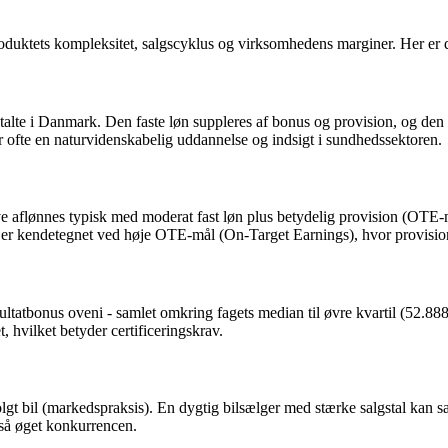
produktets kompleksitet, salgscyklus og virksomhedens marginer. Her er
alte i Danmark. Den faste løn suppleres af bonus og provision, og den 
ofte en naturvidenskabelig uddannelse og indsigt i sundhedssektoren.
e aflønnes typisk med moderat fast løn plus betydelig provision (OTE-m
en er kendetegnet ved høje OTE-mål (On-Target Earnings), hvor provisi
esultatbonus oveni - samlet omkring fagets median til øvre kvartil (52.
, hvilket betyder certificeringskrav.
olgt bil (markedspraksis). En dygtig bilsælger med stærke salgstal kan
så øget konkurrencen.