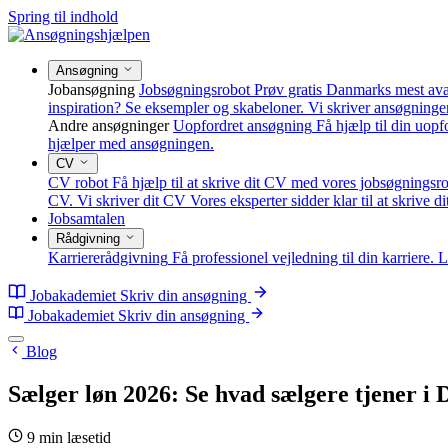
Spring til indhold
Ansøgning
Jobansøgning
Jobsøgningsrobot
Prøv gratis Danmarks mest av
inspiration? Se eksempler og skabeloner.
Vi skriver ansøgninge
Andre ansøgninger
Uopfordret ansøgning
Få hjælp til din uop
hjælper med ansøgningen.
CV
CV robot
Få hjælp til at skrive dit CV med vores jobsøgningsro
CV.
Vi skriver dit CV
Vores eksperter sidder klar til at skrive d
Jobsamtalen
Rådgivning
Karriererådgivning
Få professionel vejledning til din karriere.
L
Jobakademiet
Skriv din ansøgning
Jobakademiet
Skriv din ansøgning
Blog
Sælger løn 2026: Se hvad sælgere tjener 
9 min læsetid