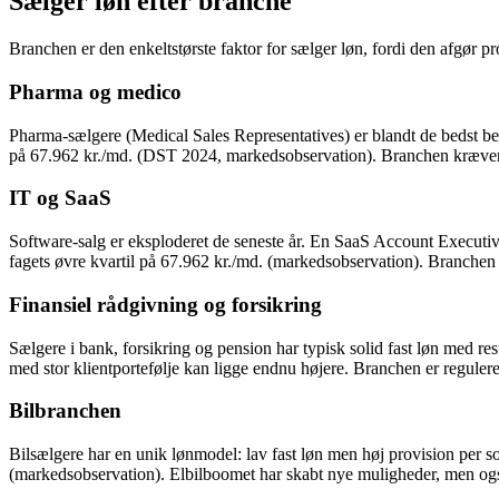
Sælger løn efter branche
Branchen er den enkeltstørste faktor for sælger løn, fordi den afgør 
Pharma og medico
Pharma-sælgere (Medical Sales Representatives) er blandt de bedst bet
på 67.962 kr./md. (DST 2024, markedsobservation). Branchen kræver 
IT og SaaS
Software-salg er eksploderet de seneste år. En SaaS Account Executiv
fagets øvre kvartil på 67.962 kr./md. (markedsobservation). Branch
Finansiel rådgivning og forsikring
Sælgere i bank, forsikring og pension har typisk solid fast løn med r
med stor klientportefølje kan ligge endnu højere. Branchen er reguleret
Bilbranchen
Bilsælgere har en unik lønmodel: lav fast løn men høj provision per s
(markedsobservation). Elbilboomet har skabt nye muligheder, men og