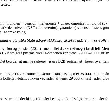
li 2026.
ng: grundløn + pension + feriepenge + tillæg, omregnet til fuld tid (37
l: markedets niveau (DST-tallet ovenfor), garantien (overenskomstens gr
de lønomkostning.
anmarks Statistiks Statistikbank (LONS20, 2024-strukturen, nyeste offent
ision og pension (2024) - men tallet dækker et meget bredt felt. Men ge
n B2B sælger i pharma eller IT-branchen kan tjene 55.000-70.000 kr. me
et betyder, at mange sælgere - især i B2B-segmentet - ligger over genn
llemstor IT-virksomhed i Aarhus. Hans faste løn er 35.000 kr. om mån
ollega i detailbutikken ved siden af tjener 29.000 kr. fast - uden prov
iksassistenten, der hjælper kunder i en tøjbutik, til salgsdirektøren, der 