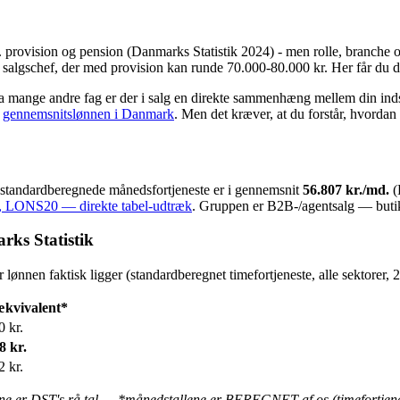
provision og pension (Danmarks Statistik 2024) - men rolle, branche o
r salgschef, der med provision kan runde 70.000-80.000 kr. Her får du d
fra mange andre fag er der i salg en direkte sammenhæng mellem din ind
r
gennemsnitslønnen i Danmark
. Men det kræver, at du forstår, hvordan
tandardberegnede månedsfortjeneste er i gennemsnit
56.807 kr./md.
(
k, LONS20 — direkte tabel-udtræk
. Gruppen er B2B-/agentsalg — butiks
rks Statistik
lønnen faktisk ligger (standardberegnet timefortjeneste, alle sektorer, 
kvivalent*
0 kr.
8 kr.
2 kr.
lene er DST's rå tal — *månedstallene er BEREGNET af os (timefortje