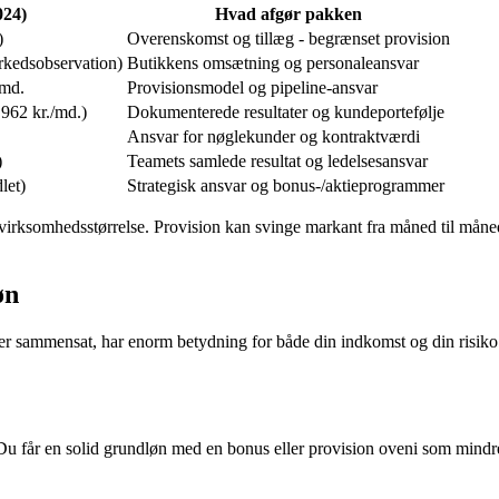
024)
Hvad afgør pakken
)
Overenskomst og tillæg - begrænset provision
rkedsobservation)
Butikkens omsætning og personaleansvar
/md.
Provisionsmodel og pipeline-ansvar
962 kr./md.)
Dokumenterede resultater og kundeportefølje
Ansvar for nøglekunder og kontraktværdi
)
Teamets samlede resultat og ledelsesansvar
let)
Strategisk ansvar og bonus-/aktieprogrammer
virksomhedsstørrelse. Provision kan svinge markant fra måned til måned
øn
 er sammensat, har enorm betydning for både din indkomst og din risiko
Du får en solid grundløn med en bonus eller provision oveni som mindr