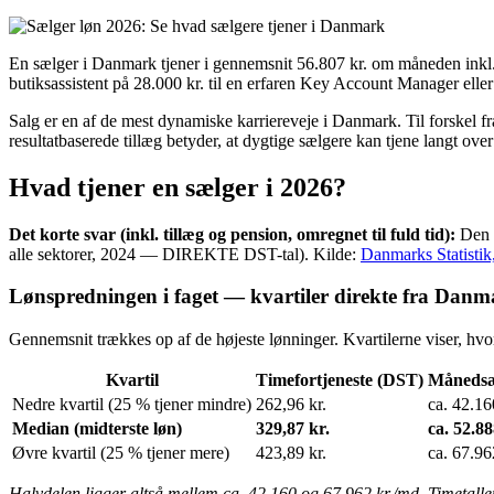
En sælger i Danmark tjener i gennemsnit 56.807 kr. om måneden inkl. 
butiksassistent på 28.000 kr. til en erfaren Key Account Manager elle
Salg er en af de mest dynamiske karriereveje i Danmark. Til forskel 
resultatbaserede tillæg betyder, at dygtige sælgere kan tjene langt ove
Hvad tjener en sælger i 2026?
Det korte svar (inkl. tillæg og pension, omregnet til fuld tid):
Den s
alle sektorer, 2024 — DIREKTE DST-tal). Kilde:
Danmarks Statisti
Lønspredningen i faget — kvartiler direkte fra Danma
Gennemsnit trækkes op af de højeste lønninger. Kvartilerne viser, hvor 
Kvartil
Timefortjeneste (DST)
Månedsæ
Nedre kvartil (25 % tjener mindre)
262,96 kr.
ca. 42.16
Median (midterste løn)
329,87 kr.
ca. 52.88
Øvre kvartil (25 % tjener mere)
423,89 kr.
ca. 67.96
Halvdelen ligger altså mellem ca. 42.160 og 67.962 kr./md. Timetal