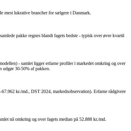
 de mest lukrative brancher for sælgere i Danmark.
samlede pakke regnes blandt fagets bedste - typisk over øvre kvartil
odellen) - samlet ligger erfarne profiler i markedet omkring og over
on udgør 30-50% af pakken.
888-67.962 kr./md., DST 2024, markedsobservation). Erfarne rådgivere
 samlet nå omkring og over fagets median på 52.888 kr./md.