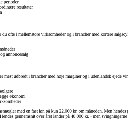
lle perioder
ordinære resultater
en
r du ofte i mellemstore virksomheder og i brancher med kortere salgscykl
 måneder
 og annoncesalg
er mest udbredt i brancher med høje marginer og i udenlandsk ejede vir
sælgere
nlægge økonomi
virksomheder
mægler med en fast løn på kun 22.000 kr. om måneden. Men hendes prov
. Hendes gennemsnit over året lander på 48.000 kr. - men svingningerne 