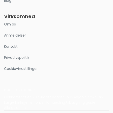
Blog
Virksomhed
Om os
Anmeldelser
Kontakt
Privatlivspolitik
Cookie-indstillinger
POPULÆRE GUIDES
Gennemsnitsløn 2026
Bedst betalte jobs
Sygeplejerske løn
Læge løn
Ingeniør løn
Lønforhandling
Jobsøgning guide
Alle guides →