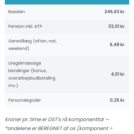
Basisløn
246,63 kr.
Pension inkl. ATP
33,01 kr.
Genetillæg (aften, nat,
6,48 kr.
weekend)
Uregelmæssige
betalinger (bonus,
4,51 kr.
overarbejdsudbetaling
mv.)
Personalegoder
0,25 kr.
Kroner pr. time er DST's rå komponenttal —
*andelene er BEREGNET af os (komponent ÷