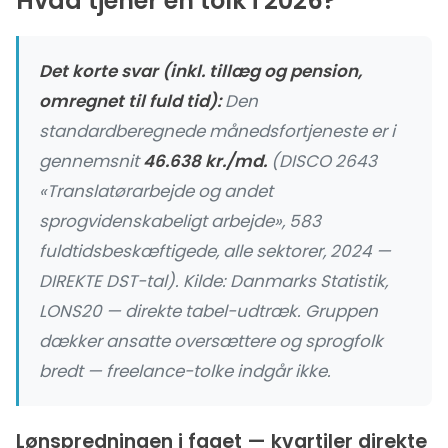
Hvad tjener en tolk i 2026?
Det korte svar (inkl. tillæg og pension,
omregnet til fuld tid):
Den
standardberegnede månedsfortjeneste er i
gennemsnit
46.638 kr./md.
(DISCO 2643
«Translatørarbejde og andet
sprogvidenskabeligt arbejde», 583
fuldtidsbeskæftigede, alle sektorer, 2024 —
DIREKTE DST-tal). Kilde:
Danmarks Statistik,
LONS20 — direkte tabel-udtræk
. Gruppen
dækker ansatte oversættere og sprogfolk
bredt — freelance-tolke indgår ikke.
Lønspredningen i faget — kvartiler direkte