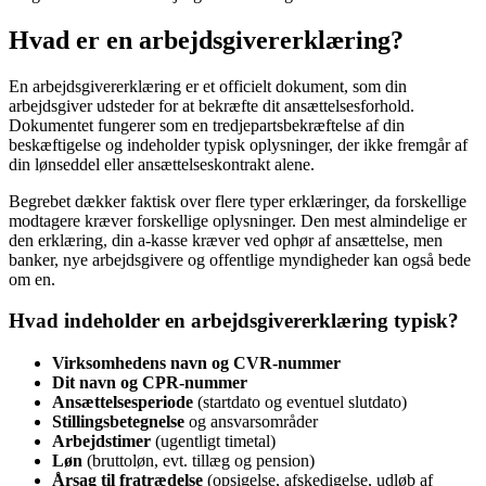
Hvad er en arbejdsgivererklæring?
En arbejdsgivererklæring er et officielt dokument, som din
arbejdsgiver udsteder for at bekræfte dit ansættelsesforhold.
Dokumentet fungerer som en tredjepartsbekræftelse af din
beskæftigelse og indeholder typisk oplysninger, der ikke fremgår af
din lønseddel eller ansættelseskontrakt alene.
Begrebet dækker faktisk over flere typer erklæringer, da forskellige
modtagere kræver forskellige oplysninger. Den mest almindelige er
den erklæring, din a-kasse kræver ved ophør af ansættelse, men
banker, nye arbejdsgivere og offentlige myndigheder kan også bede
om en.
Hvad indeholder en arbejdsgivererklæring typisk?
Virksomhedens navn og CVR-nummer
Dit navn og CPR-nummer
Ansættelsesperiode
(startdato og eventuel slutdato)
Stillingsbetegnelse
og ansvarsområder
Arbejdstimer
(ugentligt timetal)
Løn
(bruttoløn, evt. tillæg og pension)
Årsag til fratrædelse
(opsigelse, afskedigelse, udløb af