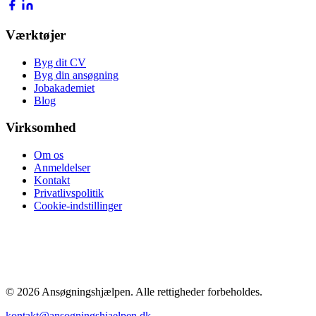
Værktøjer
Byg dit CV
Byg din ansøgning
Jobakademiet
Blog
Virksomhed
Om os
Anmeldelser
Kontakt
Privatlivspolitik
Cookie-indstillinger
POPULÆRE GUIDES
Gennemsnitsløn 2026
Bedst betalte jobs
Sygeplejerske løn
Læge løn
Ingeniør løn
Lønforhandling
Jobsøgning guide
Alle guides →
© 2026 Ansøgningshjælpen. Alle rettigheder forbeholdes.
kontakt@ansogningshjaelpen.dk