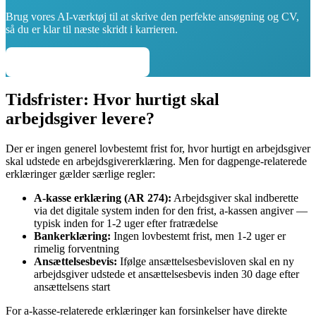
Brug vores AI-værktøj til at skrive den perfekte ansøgning og CV,
så du er klar til næste skridt i karrieren.
Skriv din ansøgning →
Tidsfrister: Hvor hurtigt skal
arbejdsgiver levere?
Der er ingen generel lovbestemt frist for, hvor hurtigt en arbejdsgiver
skal udstede en arbejdsgivererklæring. Men for dagpenge-relaterede
erklæringer gælder særlige regler:
A-kasse erklæring (AR 274):
Arbejdsgiver skal indberette
via det digitale system inden for den frist, a-kassen angiver —
typisk inden for 1-2 uger efter fratrædelse
Bankerklæring:
Ingen lovbestemt frist, men 1-2 uger er
rimelig forventning
Ansættelsesbevis:
Ifølge ansættelsesbevisloven skal en ny
arbejdsgiver udstede et ansættelsesbevis inden 30 dage efter
ansættelsens start
For a-kasse-relaterede erklæringer kan forsinkelser have direkte