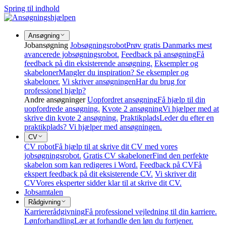
Spring til indhold
Ansøgning
Jobansøgning
Jobsøgningsrobot
Prøv gratis Danmarks mest
avancerede jobsøgningsrobot.
Feedback på ansøgning
Få
feedback på din eksisterende ansøgning.
Eksempler og
skabeloner
Mangler du inspiration? Se eksempler og
skabeloner.
Vi skriver ansøgningen
Har du brug for
professionel hjælp?
Andre ansøgninger
Uopfordret ansøgning
Få hjælp til din
uopfordrede ansøgning.
Kvote 2 ansøgning
Vi hjælper med at
skrive din kvote 2 ansøgning.
Praktikplads
Leder du efter en
praktikplads? Vi hjælper med ansøgningen.
CV
CV robot
Få hjælp til at skrive dit CV med vores
jobsøgningsrobot.
Gratis CV skabeloner
Find den perfekte
skabelon som kan redigeres i Word.
Feedback på CV
Få
ekspert feedback på dit eksisterende CV.
Vi skriver dit
CV
Vores eksperter sidder klar til at skrive dit CV.
Jobsamtalen
Rådgivning
Karriererådgivning
Få professionel vejledning til din karriere.
Lønforhandling
Lær at forhandle den løn du fortjener.