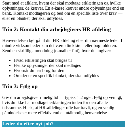
Start med at afklare, hvem der skal modtage erklæringen og hvilke
oplysninger, de kræver. En a-kasse kræver andre oplysninger end en
bank. Kontakt modtageren og bed om en specifik liste over krav —
eller en blanket, der skal udfyldes.
Trin 2: Kontakt din arbejdsgivers HR-afdeling
Henvendelsen bør gå til din HR-afdeling eller din nærmeste leder. I
mindre virksomheder kan det være direktøren eller bogholderen.
Send en skriftlig anmodning (e-mail er fint), hvor du angiver:
Hvad erklæringen skal bruges til
Hvilke oplysninger der skal medtages
Hvornår du har brug for den
Om der er en specifik blanket, der skal udfyldes
Trin 3: Følg op
Giv din arbejdsgiver rimelig tid — typisk 1-2 uger. Følg op venligt,
hvis du ikke har modtaget erklæringen inden for den aftalte
tidsramme. Husk, at HR-afdelinger ofte har travlt, og en venlig
påmindelse er mere effektiv end en utålmodig henvendelse.
Leder du efter nyt job?