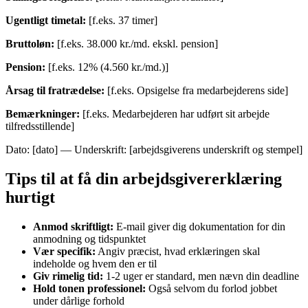
Ugentligt timetal:
[f.eks. 37 timer]
Bruttoløn:
[f.eks. 38.000 kr./md. ekskl. pension]
Pension:
[f.eks. 12% (4.560 kr./md.)]
Årsag til fratrædelse:
[f.eks. Opsigelse fra medarbejderens side]
Bemærkninger:
[f.eks. Medarbejderen har udført sit arbejde
tilfredsstillende]
Dato: [dato] — Underskrift: [arbejdsgiverens underskrift og stempel]
Tips til at få din arbejdsgivererklæring
hurtigt
Anmod skriftligt:
E-mail giver dig dokumentation for din
anmodning og tidspunktet
Vær specifik:
Angiv præcist, hvad erklæringen skal
indeholde og hvem den er til
Giv rimelig tid:
1-2 uger er standard, men nævn din deadline
Hold tonen professionel:
Også selvom du forlod jobbet
under dårlige forhold