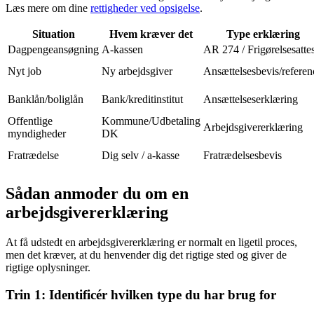
Læs mere om dine
rettigheder ved opsigelse
.
Situation
Hvem kræver det
Type erklæring
Dagpengeansøgning
A-kassen
AR 274 / Frigørelsesattes
Nyt job
Ny arbejdsgiver
Ansættelsesbevis/referen
Banklån/boliglån
Bank/kreditinstitut
Ansættelseserklæring
Offentlige
Kommune/Udbetaling
Arbejdsgivererklæring
myndigheder
DK
Fratrædelse
Dig selv / a-kasse
Fratrædelsesbevis
Sådan anmoder du om en
arbejdsgivererklæring
At få udstedt en arbejdsgivererklæring er normalt en ligetil proces,
men det kræver, at du henvender dig det rigtige sted og giver de
rigtige oplysninger.
Trin 1: Identificér hvilken type du har brug for