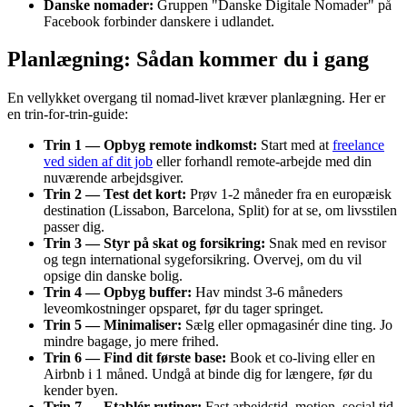
Danske nomader:
Gruppen "Danske Digitale Nomader" på
Facebook forbinder danskere i udlandet.
Planlægning: Sådan kommer du i gang
En vellykket overgang til nomad-livet kræver planlægning. Her er
en trin-for-trin-guide:
Trin 1 — Opbyg remote indkomst:
Start med at
freelance
ved siden af dit job
eller forhandl remote-arbejde med din
nuværende arbejdsgiver.
Trin 2 — Test det kort:
Prøv 1-2 måneder fra en europæisk
destination (Lissabon, Barcelona, Split) for at se, om livsstilen
passer dig.
Trin 3 — Styr på skat og forsikring:
Snak med en revisor
og tegn international sygeforsikring. Overvej, om du vil
opsige din danske bolig.
Trin 4 — Opbyg buffer:
Hav mindst 3-6 måneders
leveomkostninger opsparet, før du tager springet.
Trin 5 — Minimaliser:
Sælg eller opmagasinér dine ting. Jo
mindre bagage, jo mere frihed.
Trin 6 — Find dit første base:
Book et co-living eller en
Airbnb i 1 måned. Undgå at binde dig for længere, før du
kender byen.
Trin 7 — Etablér rutiner:
Fast arbejdstid, motion, social tid.