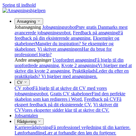
Spring til indhold
Ansøgning
Jobansøgning
Jobsøgningsrobot
Prøv gratis Danmarks mest
avancerede jobsøgningsrobot.
Feedback på ansøgning
Få
feedback på din eksisterende ansøgning.
Eksempler og
skabeloner
Mangler du inspiration? Se eksempler og
skabeloner.
Vi skriver ansøgningen
Har du brug for
professionel hjælp?
Andre ansøgninger
Uopfordret ansøgning
Få hjælp til din
uopfordrede ansøgning.
Kvote 2 ansøgning
Vi hjælper med at
skrive din kvote 2 ansøgning.
Praktikplads
Leder du efter en
praktikplads? Vi hjælper med ansøgningen.
CV
CV robot
Få hjælp til at skrive dit CV med vores
jobsøgningsrobot.
Gratis CV skabeloner
Find den perfekte
skabelon som kan redigeres i Word.
Feedback på CV
Få
ekspert feedback på dit eksisterende CV.
Vi skriver dit
CV
Vores eksperter sidder klar til at skrive dit CV.
Jobsamtalen
Rådgivning
Karriererådgivning
Få professionel vejledning til din karriere.
Lønforhandling
Lær at forhandle den løn du fortjener.