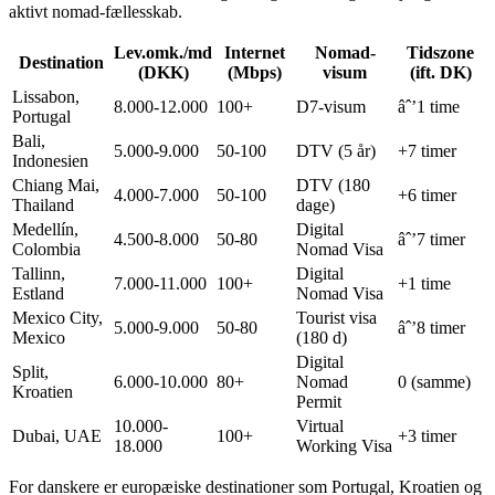
aktivt nomad-fællesskab.
Lev.omk./md
Internet
Nomad-
Tidszone
Destination
(DKK)
(Mbps)
visum
(ift. DK)
Lissabon,
8.000-12.000
100+
D7-visum
âˆ’1 time
Portugal
Bali,
5.000-9.000
50-100
DTV (5 år)
+7 timer
Indonesien
Chiang Mai,
DTV (180
4.000-7.000
50-100
+6 timer
Thailand
dage)
Medellín,
Digital
4.500-8.000
50-80
âˆ’7 timer
Colombia
Nomad Visa
Tallinn,
Digital
7.000-11.000
100+
+1 time
Estland
Nomad Visa
Mexico City,
Tourist visa
5.000-9.000
50-80
âˆ’8 timer
Mexico
(180 d)
Digital
Split,
6.000-10.000
80+
Nomad
0 (samme)
Kroatien
Permit
10.000-
Virtual
Dubai, UAE
100+
+3 timer
18.000
Working Visa
For danskere er europæiske destinationer som Portugal, Kroatien og