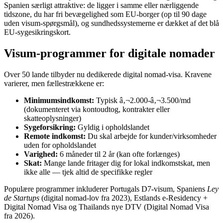
Spanien særligt attraktive: de ligger i samme eller nærliggende
tidszone, du har fri bevægelighed som EU-borger (op til 90 dage
uden visum-spørgsmål), og sundheds­systemerne er dækket af det blå
EU-sygesikringskort.
Visum-programmer for digitale nomader
Over 50 lande tilbyder nu dedikerede digital nomad-visa. Kravene
varierer, men fællestrækkene er:
Minimumsindkomst:
Typisk â‚¬2.000-â‚¬3.500/md
(dokumenteret via kontoudtog, kontrakter eller
skatteoplysninger)
Sygeforsikring:
Gyldig i opholdslandet
Remote indkomst:
Du skal arbejde for kunder/virksomheder
uden for opholdslandet
Varighed:
6 måneder til 2 år (kan ofte forlænges)
Skat:
Mange lande fritager dig for lokal indkomstskat, men
ikke alle — tjek altid de specifikke regler
Populære programmer inkluderer Portugals D7-visum, Spaniens
Ley
de Startups
(digital nomad-lov fra 2023), Estlands e-Residency +
Digital Nomad Visa og Thailands nye DTV (Digital Nomad Visa
fra 2026).