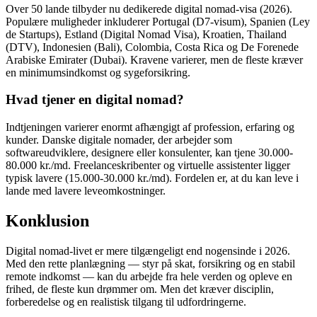
Over 50 lande tilbyder nu dedikerede digital nomad-visa (2026).
Populære muligheder inkluderer Portugal (D7-visum), Spanien (Ley
de Startups), Estland (Digital Nomad Visa), Kroatien, Thailand
(DTV), Indonesien (Bali), Colombia, Costa Rica og De Forenede
Arabiske Emirater (Dubai). Kravene varierer, men de fleste kræver
en minimumsindkomst og sygeforsikring.
Hvad tjener en digital nomad?
Indtjeningen varierer enormt afhængigt af profession, erfaring og
kunder. Danske digitale nomader, der arbejder som
softwareudviklere, designere eller konsulenter, kan tjene 30.000-
80.000 kr./md. Freelanceskribenter og virtuelle assistenter ligger
typisk lavere (15.000-30.000 kr./md). Fordelen er, at du kan leve i
lande med lavere leveomkostninger.
Konklusion
Digital nomad-livet er mere tilgængeligt end nogensinde i 2026.
Med den rette planlægning — styr på skat, forsikring og en stabil
remote indkomst — kan du arbejde fra hele verden og opleve en
frihed, de fleste kun drømmer om. Men det kræver disciplin,
forberedelse og en realistisk tilgang til udfordringerne.