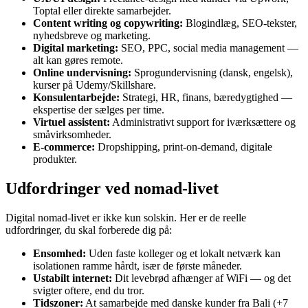
Toptal eller direkte samarbejder.
Content writing og copywriting:
Blogindlæg, SEO-tekster,
nyhedsbreve og marketing.
Digital marketing:
SEO, PPC, social media management —
alt kan gøres remote.
Online undervisning:
Sprogundervisning (dansk, engelsk),
kurser på Udemy/Skillshare.
Konsulentarbejde:
Strategi, HR, finans, bæredygtighed —
ekspertise der sælges per time.
Virtuel assistent:
Administrativt support for iværksættere og
småvirksomheder.
E-commerce:
Dropshipping, print-on-demand, digitale
produkter.
Udfordringer ved nomad-livet
Digital nomad-livet er ikke kun solskin. Her er de reelle
udfordringer, du skal forberede dig på:
Ensomhed:
Uden faste kolleger og et lokalt netværk kan
isolationen ramme hårdt, især de første måneder.
Ustabilt internet:
Dit levebrød afhænger af WiFi — og det
svigter oftere, end du tror.
Tidszoner:
At samarbejde med danske kunder fra Bali (+7