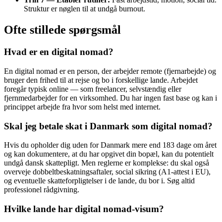
Struktur er nøglen til at undgå burnout.
Ofte stillede spørgsmål
Hvad er en digital nomad?
En digital nomad er en person, der arbejder remote (fjernarbejde) og
bruger den frihed til at rejse og bo i forskellige lande. Arbejdet
foregår typisk online — som freelancer, selvstændig eller
fjernmedarbejder for en virksomhed. Du har ingen fast base og kan i
princippet arbejde fra hvor som helst med internet.
Skal jeg betale skat i Danmark som digital nomad?
Hvis du opholder dig uden for Danmark mere end 183 dage om året
og kan dokumentere, at du har opgivet din bopæl, kan du potentielt
undgå dansk skattepligt. Men reglerne er komplekse: du skal også
overveje dobbeltbeskatningsaftaler, social sikring (A1-attest i EU),
og eventuelle skatteforpligtelser i de lande, du bor i. Søg altid
professionel rådgivning.
Hvilke lande har digital nomad-visum?