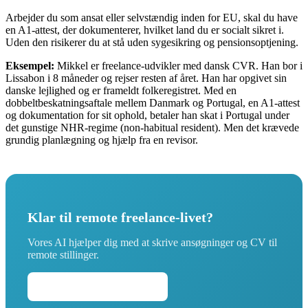
Arbejder du som ansat eller selvstændig inden for EU, skal du have
en A1-attest, der dokumenterer, hvilket land du er socialt sikret i.
Uden den risikerer du at stå uden sygesikring og pensionsoptjening.
Eksempel:
Mikkel er freelance-udvikler med dansk CVR. Han bor i
Lissabon i 8 måneder og rejser resten af året. Han har opgivet sin
danske lejlighed og er frameldt folkeregistret. Med en
dobbeltbeskatningsaftale mellem Danmark og Portugal, en A1-attest
og dokumentation for sit ophold, betaler han skat i Portugal under
det gunstige NHR-regime (non-habitual resident). Men det krævede
grundig planlægning og hjælp fra en revisor.
Klar til remote freelance-livet?
Vores AI hjælper dig med at skrive ansøgninger og CV til
remote stillinger.
Skriv din ansøgning →