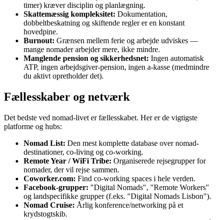
timer) kræver disciplin og planlægning.
Skattemæssig kompleksitet:
Dokumentation,
dobbeltbeskatning og skiftende regler er en konstant
hovedpine.
Burnout:
Grænsen mellem ferie og arbejde udviskes —
mange nomader arbejder mere, ikke mindre.
Manglende pension og sikkerhedsnet:
Ingen automatisk
ATP, ingen arbejdsgiver-pension, ingen a-kasse (medmindre
du aktivt opretholder det).
Fællesskaber og netværk
Det bedste ved nomad-livet er fællesskabet. Her er de vigtigste
platforme og hubs:
Nomad List:
Den mest komplette database over nomad-
destinationer, co-living og co-working.
Remote Year / WiFi Tribe:
Organiserede rejsegrupper for
nomader, der vil rejse sammen.
Coworker.com:
Find co-working spaces i hele verden.
Facebook-grupper:
"Digital Nomads", "Remote Workers"
og landspecifikke grupper (f.eks. "Digital Nomads Lisbon").
Nomad Cruise:
Årlig konference/networking på et
krydstogtskib.