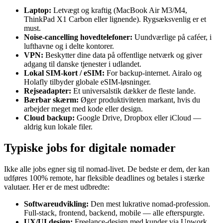
Laptop:
Letvægt og kraftig (MacBook Air M3/M4,
ThinkPad X1 Carbon eller lignende). Rygsæksvenlig er et
must.
Noise-cancelling hovedtelefoner:
Uundværlige på caféer, i
lufthavne og i delte kontorer.
VPN:
Beskytter dine data på offentlige netværk og giver
adgang til danske tjenester i udlandet.
Lokal SIM-kort / eSIM:
For backup-internet. Airalo og
Holafly tilbyder globale eSIM-løsninger.
Rejseadapter:
Et universalstik dækker de fleste lande.
Bærbar skærm:
Øger produktiviteten markant, hvis du
arbejder meget med kode eller design.
Cloud backup:
Google Drive, Dropbox eller iCloud —
aldrig kun lokale filer.
Typiske jobs for digitale nomader
Ikke alle jobs egner sig til nomad-livet. De bedste er dem, der kan
udføres 100% remote, har fleksible deadlines og betales i stærke
valutaer. Her er de mest udbredte:
Softwareudvikling:
Den mest lukrative nomad-profession.
Full-stack, frontend, backend, mobile — alle efterspurgte.
UX/UI design:
Freelance-design med kunder via Upwork,