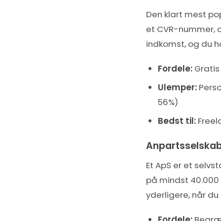
Den klart mest pop
et CVR-nummer, og
indkomst, og du h
Fordele:
Gratis
Ulemper:
Perso
56%)
Bedst til:
Freel
Anpartsselska
Et ApS er et selv
på mindst 40.000 
yderligere, når du 
Fordele:
Begræn