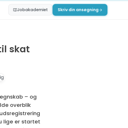
Jobakademiet
Skriv din ansøgning
il skat
 regnskab – og
lde overblik
kudsregistrering
 lige er startet