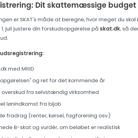
istrering: Dit skattemæssige budget
ingen er SKAT's måde at beregne, hvor meget du skal b
 1. juli justere din forskudsopgørelse på
skat.dk
, så de
ud.
kudsregistrering:
t.dk med MitID
opgørelsen" og ret for det kommende år
t overskud fra selvstændig virksomhed
l lønindkomst fra bijob
e fradrag (renter, kørsel, fagforening osv.)
ede B-skat og vurdér, om beløbet er realistisk