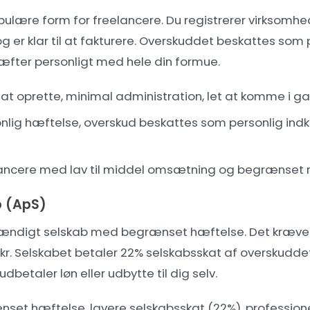
ulære form for freelancere. Du registrerer virksomhed
 er klar til at fakturere. Overskuddet beskattes som 
æfter personligt med hele din formue.
 at oprette, minimal administration, let at komme i g
nlig hæftelse, overskud beskattes som personlig indko
ancere med lav til middel omsætning og begrænset r
b (ApS)
stændigt selskab med begrænset hæftelse. Det kræver
kr. Selskabet betaler 22% selskabsskat af overskudde
udbetaler løn eller udbytte til dig selv.
set hæftelse, lavere selskabsskat (22%), profession