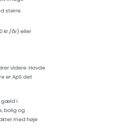
ed større
r./år) eller
kører videre. Havde
ere er ApS det
 gæld i
, bolig og
rakter med høje