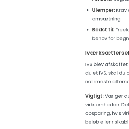
Ulemper:
Krav 
omsætning
Bedst til:
Freel
behov for beg
Iværksættersel
IVS blev afskaffet
du et IVS, skal du
nærmeste alterna
Vigtigt:
Vælger du
virksomheden. Det 
opsparing, hvis vi
beløb eller risikabl