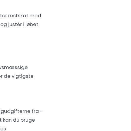
 stor restskat med
og justér i løbet
ervsmæssige
r de vigtigste
gudgifterne fra –
vt kan du bruge
ges