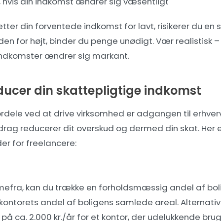
, hvis din indkomst ændrer sig væsentligt
tter din forventede indkomst for lavt, risikerer du en
den for højt, binder du penge unødigt. Vær realistisk – 
e indkomster ændrer sig markant.
ducer din skattepligtige indkomst
fordele ved at drive virksomhed er adgangen til erhv
drag reducerer dit overskud og dermed din skat. Her e
r for freelancere:
efra, kan du trække en forholdsmæssig andel af boli
 kontorets andel af boligens samlede areal. Alternati
på ca. 2.000 kr./år for et kontor, der udelukkende bru