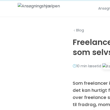
Spring til indhold
Ansøg
Blog
Freelance
som sel
10 min læsetid
Som freelancer 
det kan hurtigt 
over freelance s
til fradrag, mom