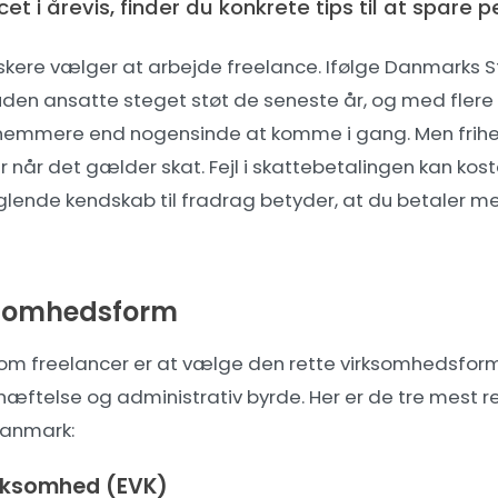
cet i årevis, finder du konkrete tips til at spare p
skere vælger at arbejde freelance. Ifølge Danmarks Sta
uden ansatte steget støt de seneste år, og med
flere
 nemmere end nogensinde at komme i gang. Men fri
når det gælder skat. Fejl i skattebetalingen kan koste
lende kendskab til fradrag betyder, at du betaler m
ksomhedsform
som freelancer er at vælge den rette virksomhedsform.
hæftelse og administrativ byrde. Her er de tre mest 
Danmark:
rksomhed (EVK)