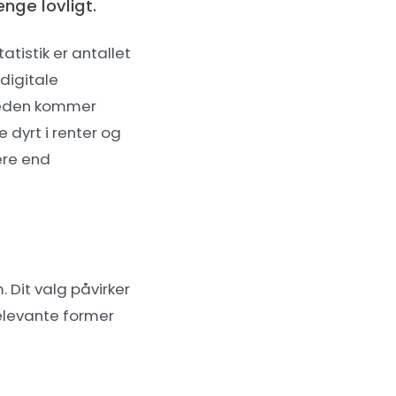
enge lovligt.
tistik er antallet
 digitale
heden kommer
 dyrt i renter og
ere end
 Dit valg påvirker
relevante former