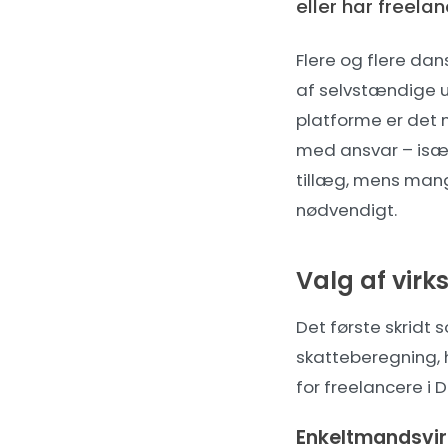
eller har freelan
Flere og flere dan
af selvstændige 
platforme
er det
med ansvar – især 
tillæg, mens mang
nødvendigt.
Valg af vir
Det første skridt 
skatteberegning, 
for freelancere i 
Enkeltmandsvi