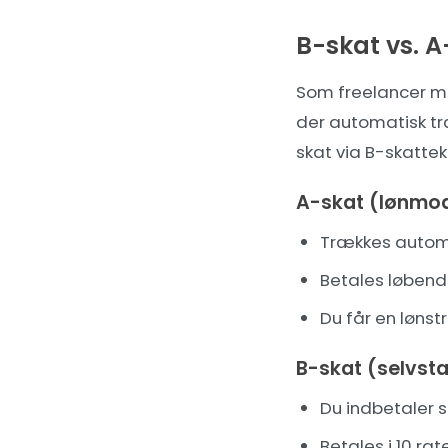
B-skat vs. A
Som freelancer mø
der automatisk tr
skat via B-skattek
A-skat (lønmo
Trækkes automa
Betales løben
Du får en løns
B-skat (selvst
Du indbetaler s
Betales i 10 ra