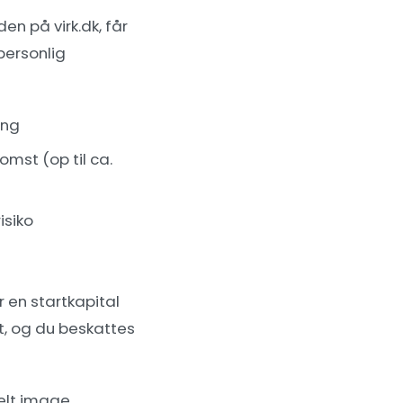
en på virk.dk, får
personlig
ang
mst (op til ca.
isiko
 en startkapital
t, og du beskattes
elt image