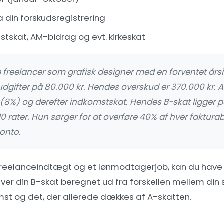
 din forskudsregistrering
tskat, AM-bidrag og evt. kirkeskat
 freelancer som grafisk designer med en forventet år
udgifter på 80.000 kr. Hendes overskud er 370.000 kr. A
8%) og derefter indkomstskat. Hendes B-skat ligger på 
 rater. Hun sørger for at overføre 40% af hver fakturabe
onto.
reelanceindtægt og et lønmodtagerjob, kan du have
bliver din B-skat beregnet ud fra forskellen mellem di
st og det, der allerede dækkes af A-skatten.