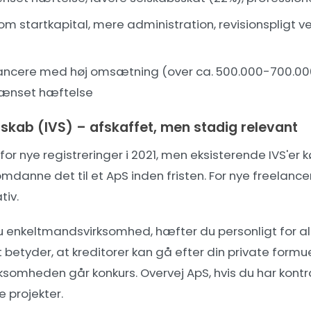
om startkapital, mere administration, revisionspligt v
ancere med høj omsætning (over ca. 500.000-700.000 k
rænset hæftelse
skab (IVS) – afskaffet, men stadig relevant
 for nye registreringer i 2021, men eksisterende IVS'er 
 omdanne det til et ApS inden fristen. For nye freelanc
tiv.
 enkeltmandsvirksomhed, hæfter du personligt for al
betyder, at kreditorer kan gå efter din private formue
rksomheden går konkurs. Overvej ApS, hvis du har kont
e projekter.