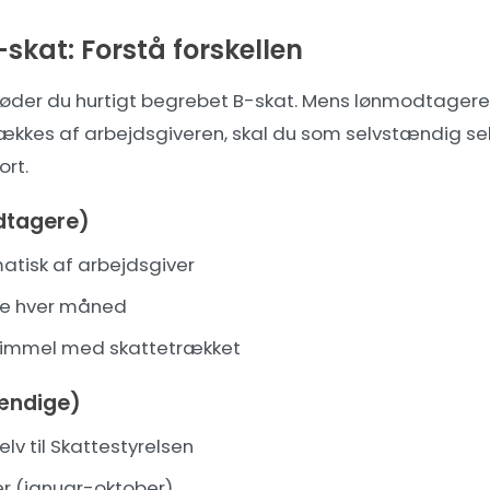
-skat: Forstå forskellen
der du hurtigt begrebet B-skat. Mens lønmodtagere 
ækkes af arbejdsgiveren, skal du som selvstændig sel
ort.
dtagere)
tisk af arbejdsgiver
de hver måned
trimmel med skattetrækket
ændige)
elv til Skattestyrelsen
ter (januar-oktober)