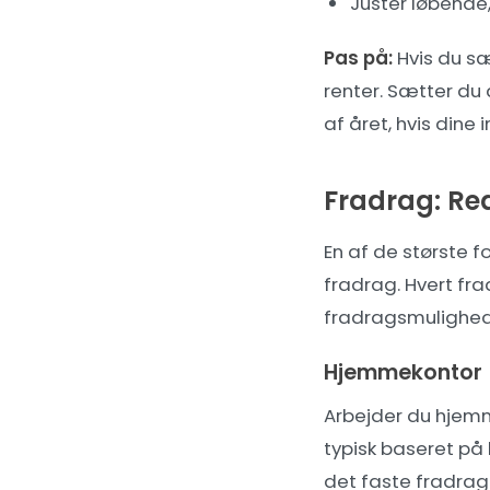
Justér løbende
Pas på:
Hvis du sæ
renter. Sætter du 
af året, hvis din
Fradrag: Re
En af de største 
fradrag. Hvert fra
fradragsmulighede
Hjemmekontor
Arbejder du hjemm
typisk baseret på
det faste fradrag 