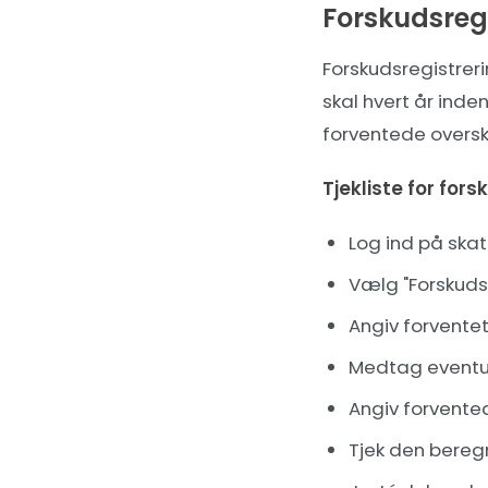
Forskudsreg
Forskudsregistrer
skal hvert år inden
forventede oversk
Tjekliste for fors
Log ind på ska
Vælg "Forskuds
Angiv forvente
Medtag eventue
Angiv forvented
Tjek den beregn