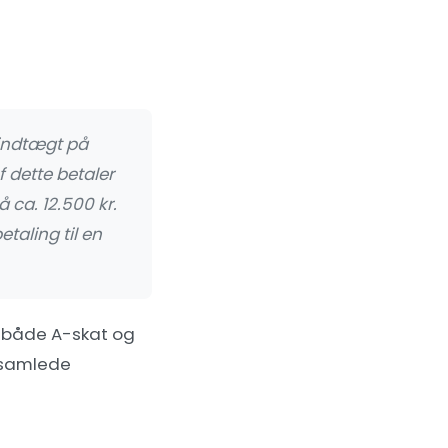
sindtægt på
f dette betaler
ca. 12.500 kr.
taling til en
 både A-skat og
n samlede