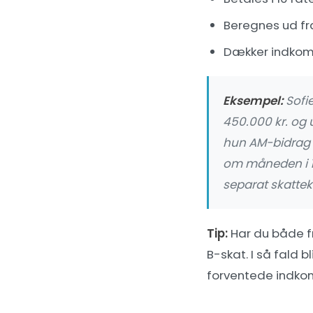
Beregnes ud fra
Dækker indkoms
Eksempel:
Sofie
450.000 kr. og 
hun AM-bidrag (
om måneden i 10
separat skattek
Tip:
Har du både f
B-skat. I så fald 
forventede indkom