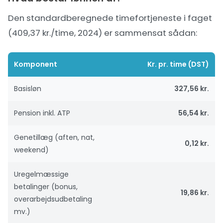
Den standardberegnede timefortjeneste i faget
(409,37 kr./time, 2024) er sammensat sådan:
Komponent
Kr. pr. time (DST)
Basisløn
327,56 kr.
Pension inkl. ATP
56,54 kr.
Genetillæg (aften, nat,
0,12 kr.
weekend)
Uregelmæssige
betalinger (bonus,
19,86 kr.
overarbejdsudbetaling
mv.)