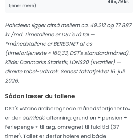
485,79 kr.
tjener mere)
Halvdelen ligger altså mellem ca. 49.212 og 77.887
kr./md. Timetallene er DST's rå tal —
*månedstallene er BEREGNET af os
(timefortjeneste × 160,33, DST's standardmåned).
Kilde:
Danmarks Statistik, LONS20 (kvartiler) —
direkte tabel-udtræk
. Senest faktatjekket 16. juli
2026.
Sådan læser du tallene
DST's «standardberegnede månedsfortjeneste»
er den
samlede
aflønning: grundløn + pension +
feriepenge + tillæg, omregnet til fuld tid (37
timer). Tallet er derfor højere end både