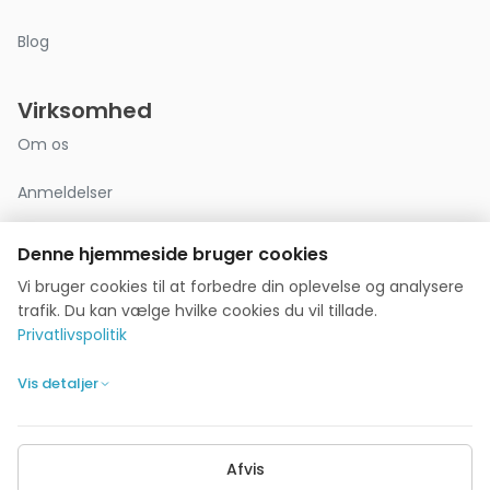
Blog
Virksomhed
Om os
Anmeldelser
Kontakt
Denne hjemmeside bruger cookies
Vi bruger cookies til at forbedre din oplevelse og analysere
Privatlivspolitik
trafik. Du kan vælge hvilke cookies du vil tillade.
Privatlivspolitik
Cookie-indstillinger
Vis detaljer
POPULÆRE GUIDES
Gennemsnitsløn 2026
Bedst betalte jobs
Sygeplejerske løn
Afvis
Læge løn
Ingeniør løn
Lønforhandling
Jobsøgning guide