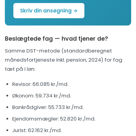
Skriv din ansøgning →
Beslægtede fag — hvad tjener de?
Samme DST-metode (standardberegnet
månedsfortjeneste inkl. pension, 2024) for fag
tæt på i løn:
Revisor
: 66.085 kr./md.
Økonom
: 59.734 kr./md.
Bankrådgiver
: 55.733 kr./md.
Ejendomsmægler
: 52.820 kr./md.
Jurist
: 62.162 kr./md.