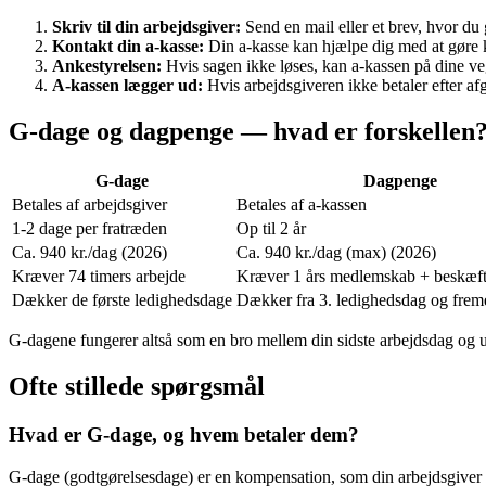
Skriv til din arbejdsgiver:
Send en mail eller et brev, hvor du
Kontakt din a-kasse:
Din a-kasse kan hjælpe dig med at gøre 
Ankestyrelsen:
Hvis sagen ikke løses, kan a-kassen på dine v
A-kassen lægger ud:
Hvis arbejdsgiveren ikke betaler efter afg
G-dage og dagpenge — hvad er forskellen
G-dage
Dagpenge
Betales af arbejdsgiver
Betales af a-kassen
1-2 dage per fratræden
Op til 2 år
Ca. 940 kr./dag (2026)
Ca. 940 kr./dag (max) (2026)
Kræver 74 timers arbejde
Kræver 1 års medlemskab + beskæft
Dækker de første ledighedsdage
Dækker fra 3. ledighedsdag og freme
G-dagene fungerer altså som en bro mellem din sidste arbejdsdag og 
Ofte stillede spørgsmål
Hvad er G-dage, og hvem betaler dem?
G-dage (godtgørelsesdage) er en kompensation, som din arbejdsgiver ska