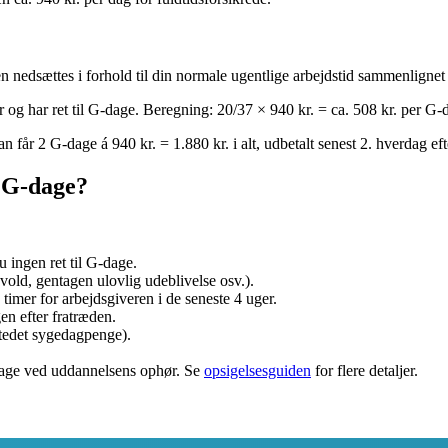
 nedsættes i forhold til din normale ugentlige arbejdstid sammenlignet 
g har ret til G-dage. Beregning: 20/37 × 940 kr. = ca. 508 kr. per G-da
 får 2 G-dage á 940 kr. = 1.880 kr. i alt, udbetalt senest 2. hverdag eft
 G-dage?
 ingen ret til G-dage.
vold, gentagen ulovlig udeblivelse osv.).
timer for arbejdsgiveren i de seneste 4 uger.
en efter fratræden.
stedet sygedagpenge).
-dage ved uddannelsens ophør. Se
opsigelsesguiden
for flere detaljer.