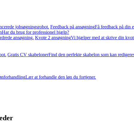
ncerede jobsøgningsrobot.
Feedback på ansøgning
Få feedback på din e
n
Har du brug for professionel hjælp?
ordrede ansøgning.
Kvote 2 ansøgning
Vi hjælper med at skrive din kvo
bot.
Gratis CV skabeloner
Find den perfekte skabelon som kan redigere
ønforhandling
Lær at forhandle den løn du fortjener.
heder