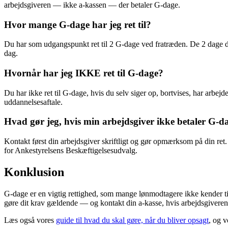
arbejdsgiveren — ikke a-kassen — der betaler G-dage.
Hvor mange G-dage har jeg ret til?
Du har som udgangspunkt ret til 2 G-dage ved fratræden. De 2 dage dæ
dag.
Hvornår har jeg IKKE ret til G-dage?
Du har ikke ret til G-dage, hvis du selv siger op, bortvises, har arbejd
uddannelsesaftale.
Hvad gør jeg, hvis min arbejdsgiver ikke betaler G-d
Kontakt først din arbejdsgiver skriftligt og gør opmærksom på din ret.
for Ankestyrelsens Beskæftigelsesudvalg.
Konklusion
G-dage er en vigtig rettighed, som mange lønmodtagere ikke kender til. 
gøre dit krav gældende — og kontakt din a-kasse, hvis arbejdsgiveren 
Læs også vores
guide til hvad du skal gøre, når du bliver opsagt
, og 