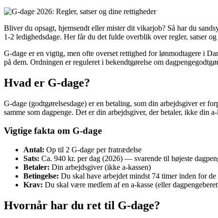
Bliver du opsagt, hjemsendt eller mister dit vikarjob? Så har du sandsy
1-2 ledighedsdage. Her får du det fulde overblik over regler, satser og 
G-dage er en vigtig, men ofte overset rettighed for lønmodtagere i Dan
på dem. Ordningen er reguleret i bekendtgørelse om dagpengegodtgørels
Hvad er G-dage?
G-dage (godtgørelsesdage) er en betaling, som din arbejdsgiver er forp
samme som dagpenge. Det er din arbejdsgiver, der betaler, ikke din a-
Vigtige fakta om G-dage
Antal:
Op til 2 G-dage per fratrædelse
Sats:
Ca. 940 kr. per dag (2026) — svarende til højeste dagpen
Betaler:
Din arbejdsgiver (ikke a-kassen)
Betingelse:
Du skal have arbejdet mindst 74 timer inden for de 
Krav:
Du skal være medlem af en a-kasse (eller dagpengeberett
Hvornår har du ret til G-dage?