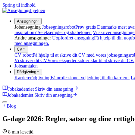
Spring til indhold
Ansøgning
Jobansøgning
Jobsøgningsrobot
Prøv gratis Danmarks mest ava
inspiration? Se eksempler og skabeloner.
Vi skriver ansøgninge
Andre ansøgninger
Uopfordret ansøgning
Få hjælp til din uopf
med ansøgningen.
CV
CV robot
Få hjælp til at skrive dit CV med vores jobsøgningsro
Vi skriver dit CV
Vores eksperter sidder klar til at skrive dit CV.
Jobsamtalen
Rådgivning
Karriererådgivning
Få professionel vejledning til din karriere.
L
Jobakademiet
Skriv din ansøgning
Jobakademiet
Skriv din ansøgning
Blog
G-dage 2026: Regler, satser og dine rettig
8 min læsetid