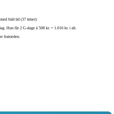
med fuld tid (37 timer):
g. Hun får 2 G-dage á 508 kr. = 1.016 kr. i alt.
er fratræden.