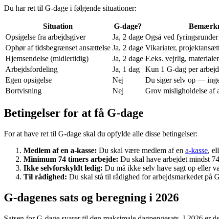
Du har ret til G-dage i følgende situationer:
Situation
G-dage?
Bemærk
Opsigelse fra arbejdsgiver
Ja, 2 dage
Også ved fyringsrunder
Ophør af tidsbegrænset ansættelse
Ja, 2 dage
Vikariater, projektansæt
Hjemsendelse (midlertidig)
Ja, 2 dage
F.eks. vejrlig, material
Arbejdsfordeling
Ja, 1 dag
Kun 1 G-dag per arbejd
Egen opsigelse
Nej
Du siger selv op — in
Bortvisning
Nej
Grov misligholdelse af 
Betingelser for at få G-dage
For at have ret til G-dage skal du opfylde alle disse betingelser:
Medlem af en a-kasse:
Du skal være medlem af en
a-kasse
, e
Minimum 74 timers arbejde:
Du skal have arbejdet mindst 74 
Ikke selvforskyldt ledig:
Du må ikke selv have sagt op eller væ
Til rådighed:
Du skal stå til rådighed for arbejdsmarkedet på G-
G-dagenes sats og beregning i 2026
Satsen for G-dage svarer til den maksimale dagpengesats. I 2026 er den