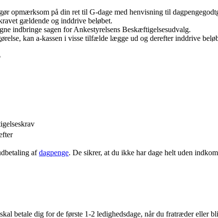
 gør opmærksom på din ret til G-dage med henvisning til dagpengegodtg
kravet gældende og inddrive beløbet.
egne indbringe sagen for Ankestyrelsens Beskæftigelsesudvalg.
ørelse, kan a-kassen i visse tilfælde lægge ud og derefter inddrive beløb
?
igelseskrav
fter
udbetaling af
dagpenge
. De sikrer, at du ikke har dage helt uden indkom
l betale dig for de første 1-2 ledighedsdage, når du fratræder eller bli