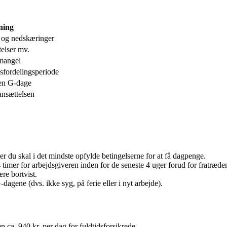
ning
 og nedskæringer
telser mv.
emangel
sfordelingsperiode
gen G-dage
ansættelsen
ller du skal i det mindste opfylde betingelserne for at få dagpenge.
timer for arbejdsgiveren inden for de seneste 4 uger forud for fratræde
re bortvist.
dagene (dvs. ikke syg, på ferie eller i nyt arbejde).
 ca. 940 kr. per dag for fuldtidsforsikrede.