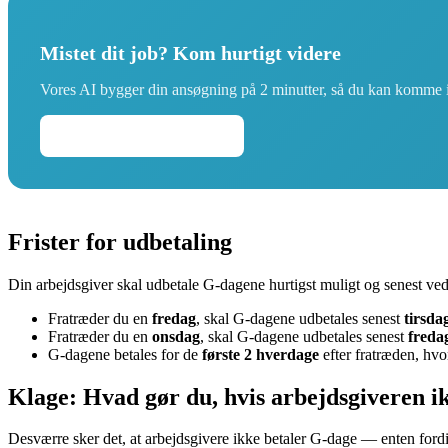
Mistet dit job? Kom hurtigt videre
Vores AI bygger din ansøgning på 2 minutter, så du kan komme
Skriv din ansøgning →
Frister for udbetaling
Din arbejdsgiver skal udbetale G-dagene hurtigst muligt og senest ved 
Fratræder du en
fredag
, skal G-dagene udbetales senest
tirsda
Fratræder du en
onsdag
, skal G-dagene udbetales senest
freda
G-dagene betales for de
første 2 hverdage
efter fratræden, hvor
Klage: Hvad gør du, hvis arbejdsgiveren i
Desværre sker det, at arbejdsgivere ikke betaler G-dage — enten fordi 