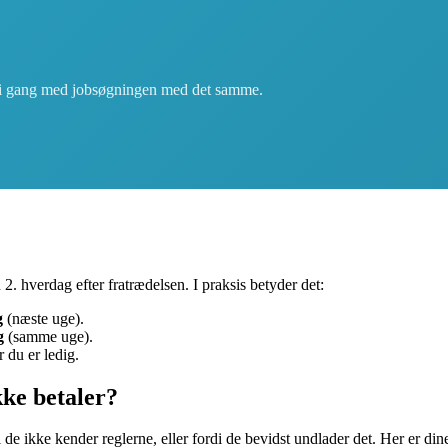
 i gang med jobsøgningen med det samme.
2. hverdag efter fratrædelsen. I praksis betyder det:
g
(næste uge).
g
(samme uge).
 du er ledig.
kke betaler?
de ikke kender reglerne, eller fordi de bevidst undlader det. Her er di