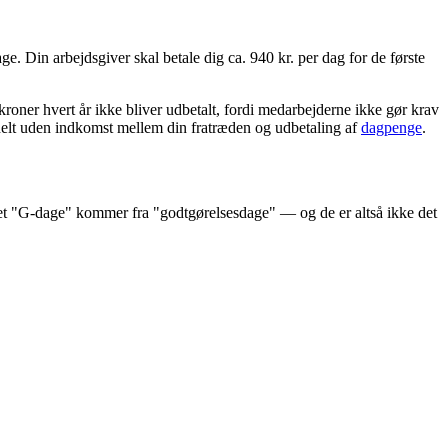
e. Din arbejdsgiver skal betale dig ca. 940 kr. per dag for de første
kroner hvert år ikke bliver udbetalt, fordi medarbejderne ikke gør krav
 helt uden indkomst mellem din fratræden og udbetaling af
dagpenge
.
avnet "G-dage" kommer fra "godtgørelsesdage" — og de er altså ikke det