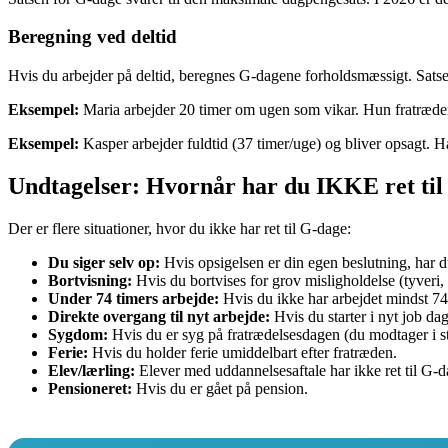
Beregning ved deltid
Hvis du arbejder på deltid, beregnes G-dagene forholdsmæssigt. Satsen
Eksempel:
Maria arbejder 20 timer om ugen som vikar. Hun fratræder o
Eksempel:
Kasper arbejder fuldtid (37 timer/uge) og bliver opsagt. Han
Undtagelser: Hvornår har du IKKE ret til
Der er flere situationer, hvor du ikke har ret til G-dage:
Du siger selv op:
Hvis opsigelsen er din egen beslutning, har du
Bortvisning:
Hvis du bortvises for grov misligholdelse (tyveri, 
Under 74 timers arbejde:
Hvis du ikke har arbejdet mindst 74 
Direkte overgang til nyt arbejde:
Hvis du starter i nyt job dag
Sygdom:
Hvis du er syg på fratrædelsesdagen (du modtager i 
Ferie:
Hvis du holder ferie umiddelbart efter fratræden.
Elev/lærling:
Elever med uddannelsesaftale har ikke ret til G
Pensioneret:
Hvis du er gået på pension.