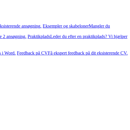
ksisterende ansøgning.
Eksempler og skabeloner
Mangler du
te 2 ansøgning.
Praktikplads
Leder du efter en praktikplads? Vi hjælper
s i Word.
Feedback på CV
Få ekspert feedback på dit eksisterende CV.