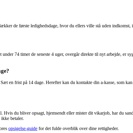
kker de første ledighedsdage, hvor du ellers ville stå uden indkomst,
et under 74 timer de seneste 4 uger, overgår direkte til nyt arbejde, er sy
age?
 Sæt en frist på 14 dage. Herefter kan du kontakte din a-kasse, som kan
Hvis du bliver opsagt, hjemsendt eller mister dit vikarjob, har du sandsy
ikke betaler.
vores
opsigelse-guide
for det fulde overblik over dine rettigheder.