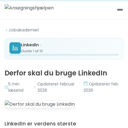
Spring til indhold
Jobakademiet
LinkedIn
Guide 1 af 10
Derfor skal du bruge LinkedIn
5 min
Opdateret februar
Opdateret feb.
•
læsetid
2026
2026
LinkedIn er verdens største