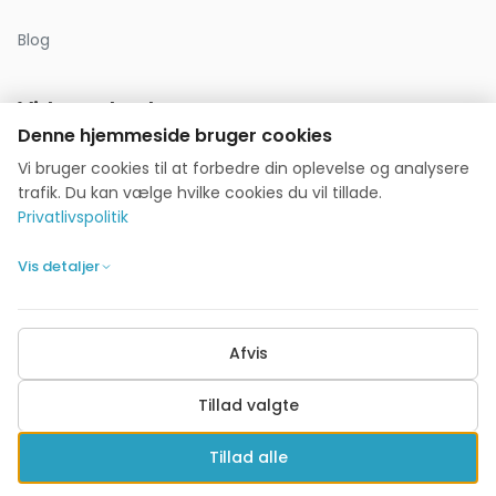
Blog
Virksomhed
Denne hjemmeside bruger cookies
Om os
Vi bruger cookies til at forbedre din oplevelse og analysere
Anmeldelser
trafik. Du kan vælge hvilke cookies du vil tillade.
Privatlivspolitik
Kontakt
Vis detaljer
Privatlivspolitik
Cookie-indstillinger
Afvis
Tillad valgte
© 2026 Ansøgningshjælpen. Alle rettigheder forbeholdes.
Tillad alle
kontakt@ansogningshjaelpen.dk