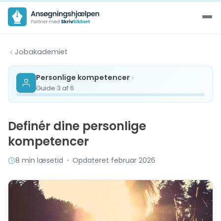
Spring til indhold
Jobakademiet
Personlige kompetencer
Guide 3 af 6
Definér dine personlige
kompetencer
8 min læsetid
•
Opdateret februar 2026