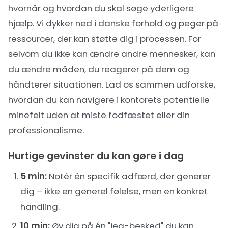
hvornår og hvordan du skal søge yderligere
hjælp. Vi dykker ned i danske forhold og peger på
ressourcer, der kan støtte dig i processen. For
selvom du ikke kan ændre andre mennesker, kan
du ændre måden, du reagerer på dem og
håndterer situationen. Lad os sammen udforske,
hvordan du kan navigere i kontorets potentielle
minefelt uden at miste fodfæstet eller din
professionalisme.
Hurtige gevinster du kan gøre i dag
5 min:
Notér én specifik adfærd, der generer
dig – ikke en generel følelse, men en konkret
handling.
10 min:
Øv dig på én "jeg-besked" du kan