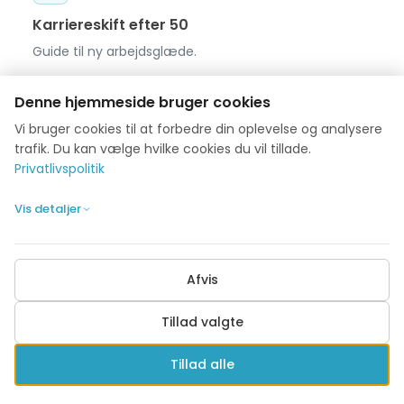
Karriereskift efter 50
Guide til ny arbejdsglæde.
8 min læsetid
Denne hjemmeside bruger cookies
Vi bruger cookies til at forbedre din oplevelse og analysere
trafik. Du kan vælge hvilke cookies du vil tillade.
Privatlivspolitik
Det skjulte jobmarked
Vis detaljer
Find uopslåede stillinger.
7 min læsetid
Afvis
Tillad valgte
Klar til at skrive din ansøgning?
Tillad alle