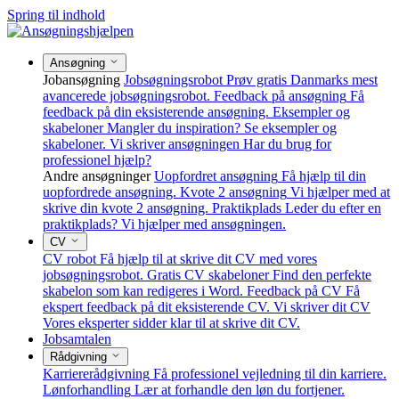
Spring til indhold
Ansøgning
Jobansøgning
Jobsøgningsrobot
Prøv gratis Danmarks mest
avancerede jobsøgningsrobot.
Feedback på ansøgning
Få
feedback på din eksisterende ansøgning.
Eksempler og
skabeloner
Mangler du inspiration? Se eksempler og
skabeloner.
Vi skriver ansøgningen
Har du brug for
professionel hjælp?
Andre ansøgninger
Uopfordret ansøgning
Få hjælp til din
uopfordrede ansøgning.
Kvote 2 ansøgning
Vi hjælper med at
skrive din kvote 2 ansøgning.
Praktikplads
Leder du efter en
praktikplads? Vi hjælper med ansøgningen.
CV
CV robot
Få hjælp til at skrive dit CV med vores
jobsøgningsrobot.
Gratis CV skabeloner
Find den perfekte
skabelon som kan redigeres i Word.
Feedback på CV
Få
ekspert feedback på dit eksisterende CV.
Vi skriver dit CV
Vores eksperter sidder klar til at skrive dit CV.
Jobsamtalen
Rådgivning
Karriererådgivning
Få professionel vejledning til din karriere.
Lønforhandling
Lær at forhandle den løn du fortjener.