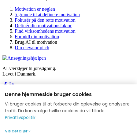
Motivation er nøglen
5 grunde til at definere motivation
Fokusér på den rette motivation
Definér din motivationsfaktor
Find virksomhedens motivation
Formidl din motivation
Brug AI til motivation
Din elevator pitch
AI-værktøjer til jobsøgning.
Lavet i Danmark.
Denne hjemmeside bruger cookies
Værktøjer
Vi bruger cookies til at forbedre din oplevelse og analysere
Byg dit CV
trafik. Du kan vælge hvilke cookies du vil tillade.
Byg din ansøgning
Privatlivspolitik
Jobakademiet
Blog
Vis detaljer