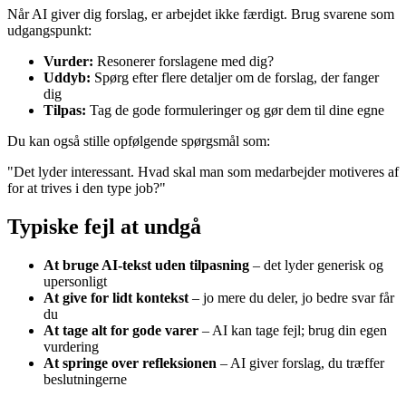
Når AI giver dig forslag, er arbejdet ikke færdigt. Brug svarene som
udgangspunkt:
Vurder:
Resonerer forslagene med dig?
Uddyb:
Spørg efter flere detaljer om de forslag, der fanger
dig
Tilpas:
Tag de gode formuleringer og gør dem til dine egne
Du kan også stille opfølgende spørgsmål som:
"Det lyder interessant. Hvad skal man som medarbejder motiveres af
for at trives i den type job?"
Typiske fejl at undgå
At bruge AI-tekst uden tilpasning
– det lyder generisk og
upersonligt
At give for lidt kontekst
– jo mere du deler, jo bedre svar får
du
At tage alt for gode varer
– AI kan tage fejl; brug din egen
vurdering
At springe over refleksionen
– AI giver forslag, du træffer
beslutningerne