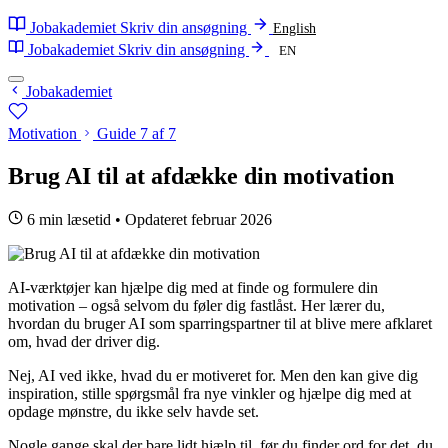
Jobakademiet
Skriv din ansøgning
English
Jobakademiet
Skriv din ansøgning
EN
Jobakademiet
Motivation
Guide 7 af 7
Brug AI til at afdække din motivation
6 min læsetid
•
Opdateret februar 2026
AI-værktøjer kan hjælpe dig med at finde og formulere din
motivation – også selvom du føler dig fastlåst. Her lærer du,
hvordan du bruger AI som sparringspartner til at blive mere afklaret
om, hvad der driver dig.
Nej, AI ved ikke, hvad du er motiveret for. Men den kan give dig
inspiration, stille spørgsmål fra nye vinkler og hjælpe dig med at
opdage mønstre, du ikke selv havde set.
Nogle gange skal der bare lidt hjælp til, før du finder ord for det, du