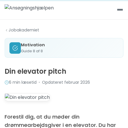
Spring til indhold
Jobakademiet
Motivation
Guide 8 af 8
Din elevator pitch
6 min læsetid
•
Opdateret februar 2026
Forestil dig, at du møder din
drømmearbejdsgiver i en elevator. Du har