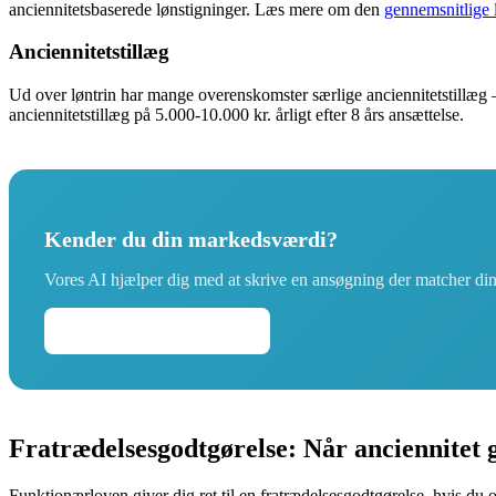
anciennitetsbaserede lønstigninger. Læs mere om den
gennemsnitlige
Anciennitetstillæg
Ud over løntrin har mange overenskomster særlige anciennitetstillæg —
anciennitetstillæg på 5.000-10.000 kr. årligt efter 8 års ansættelse.
Kender du din markedsværdi?
Vores AI hjælper dig med at skrive en ansøgning der matcher din
Skriv din ansøgning →
Fratrædelsesgodtgørelse: Når anciennitet 
Funktionærloven giver dig ret til en fratrædelsesgodtgørelse, hvis du o