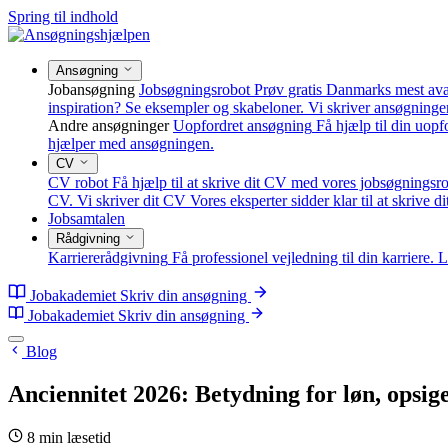
Spring til indhold
Ansøgning
Jobansøgning
Jobsøgningsrobot
Prøv gratis Danmarks mest av
inspiration? Se eksempler og skabeloner.
Vi skriver ansøgninge
Andre ansøgninger
Uopfordret ansøgning
Få hjælp til din uop
hjælper med ansøgningen.
CV
CV robot
Få hjælp til at skrive dit CV med vores jobsøgningsro
CV.
Vi skriver dit CV
Vores eksperter sidder klar til at skrive d
Jobsamtalen
Rådgivning
Karriererådgivning
Få professionel vejledning til din karriere.
L
Jobakademiet
Skriv din ansøgning
Jobakademiet
Skriv din ansøgning
Blog
Anciennitet 2026: Betydning for løn, opsige
8 min læsetid