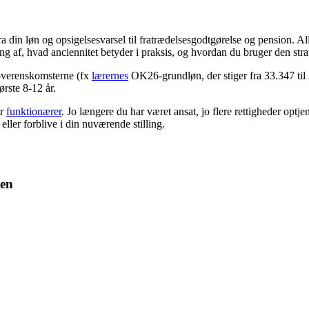
din løn og opsigelsesvarsel til fratrædelsesgodtgørelse og pension. Allig
g af, hvad anciennitet betyder i praksis, og hvordan du bruger den strate
i overenskomsterne (fx
lærernes
OK26-grundløn, der stiger fra 33.347 til 3
ørste 8-12 år.
or
funktionærer
. Jo længere du har været ansat, jo flere rettigheder optj
 eller forblive i din nuværende stilling.
ren