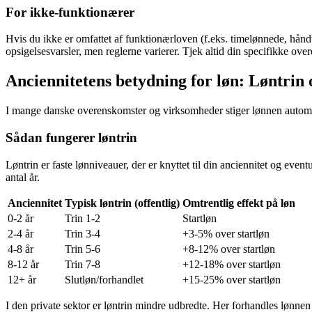
For ikke-funktionærer
Hvis du ikke er omfattet af funktionærloven (f.eks. timelønnede, hån
opsigelsesvarsler, men reglerne varierer. Tjek altid din specifikke ove
Anciennitetens betydning for løn: Løntrin 
I mange danske overenskomster og virksomheder stiger lønnen automat
Sådan fungerer løntrin
Løntrin er faste lønniveauer, der er knyttet til din anciennitet og event
antal år.
Anciennitet
Typisk løntrin (offentlig)
Omtrentlig effekt på løn
0-2 år
Trin 1-2
Startløn
2-4 år
Trin 3-4
+3-5% over startløn
4-8 år
Trin 5-6
+8-12% over startløn
8-12 år
Trin 7-8
+12-18% over startløn
12+ år
Slutløn/forhandlet
+15-25% over startløn
I den private sektor er løntrin mindre udbredte. Her forhandles lønnen 