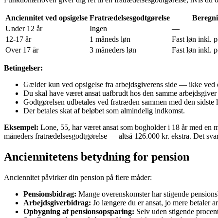
Anciennitet ved opsigelse
Fratrædelsesgodtgørelse
Beregn
Under 12 år
Ingen
—
12-17 år
1 måneds løn
Fast løn inkl. 
Over 17 år
3 måneders løn
Fast løn inkl. 
Betingelser:
Gælder kun ved opsigelse fra arbejdsgiverens side — ikke ved e
Du skal have været ansat uafbrudt hos den samme arbejdsgiver 
Godtgørelsen udbetales ved fratræden sammen med den sidste l
Der betales skat af beløbet som almindelig indkomst.
Eksempel:
Lone, 55, har været ansat som bogholder i 18 år med en må
måneders fratrædelsesgodtgørelse — altså 126.000 kr. ekstra. Det svarer 
Anciennitetens betydning for pension
Anciennitet påvirker din pension på flere måder:
Pensionsbidrag:
Mange overenskomster har stigende pensionsbidr
Arbejdsgiverbidrag:
Jo længere du er ansat, jo mere betaler a
Opbygning af pensionsopsparing:
Selv uden stigende procent