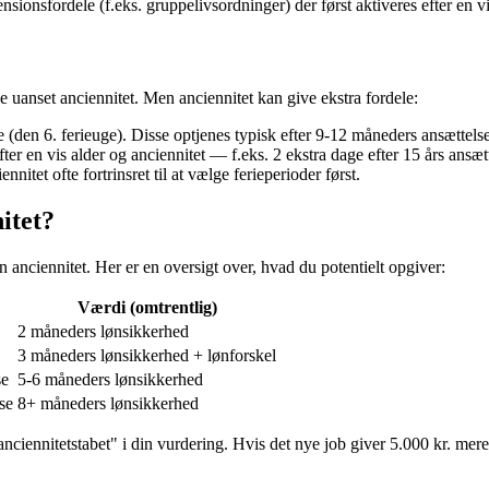
ionsfordele (f.eks. gruppelivsordninger) der først aktiveres efter en vi
erie uanset anciennitet. Men anciennitet kan give ekstra fordele:
(den 6. ferieuge). Disse optjenes typisk efter 9-12 måneders ansættelse
er en vis alder og anciennitet — f.eks. 2 ekstra dage efter 15 års ansætt
itet ofte fortrinsret til at vælge ferieperioder først.
itet?
n anciennitet. Her er en oversigt over, hvad du potentielt opgiver:
Værdi (omtrentlig)
2 måneders lønsikkerhed
3 måneders lønsikkerhed + lønforskel
se
5-6 måneders lønsikkerhed
se
8+ måneders lønsikkerhed
anciennitetstabet" i din vurdering. Hvis det nye job giver 5.000 kr. m