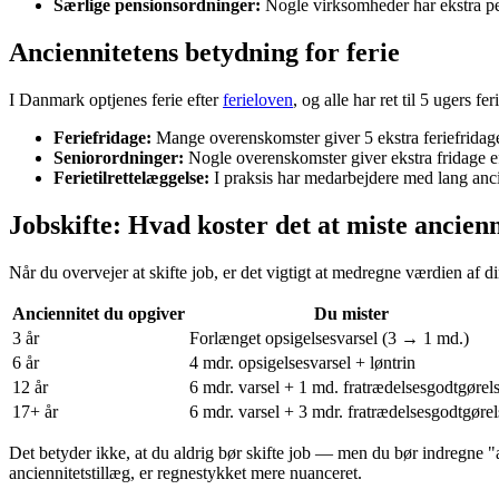
Særlige pensionsordninger:
Nogle virksomheder har ekstra pens
Anciennitetens betydning for ferie
I Danmark optjenes ferie efter
ferieloven
, og alle har ret til 5 ugers f
Feriefridage:
Mange overenskomster giver 5 ekstra feriefridage 
Seniorordninger:
Nogle overenskomster giver ekstra fridage eft
Ferietilrettelæggelse:
I praksis har medarbejdere med lang ancienn
Jobskifte: Hvad koster det at miste ancienn
Når du overvejer at skifte job, er det vigtigt at medregne værdien af di
Anciennitet du opgiver
Du mister
3 år
Forlænget opsigelsesvarsel (3 → 1 md.)
6 år
4 mdr. opsigelsesvarsel + løntrin
12 år
6 mdr. varsel + 1 md. fratrædelsesgodtgørel
17+ år
6 mdr. varsel + 3 mdr. fratrædelsesgodtgørel
Det betyder ikke, at du aldrig bør skifte job — men du bør indregne "
anciennitetstillæg, er regnestykket mere nuanceret.