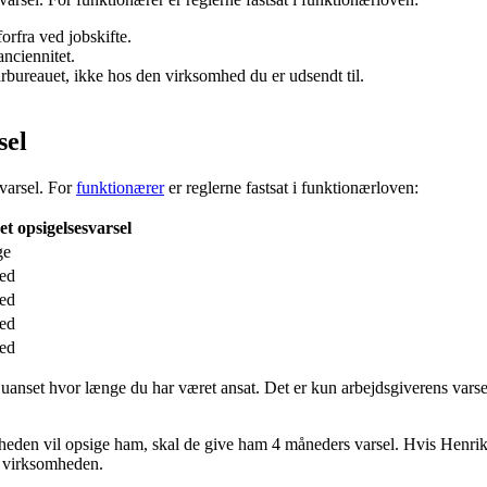
orfra ved jobskifte.
nciennitet.
rbureauet, ikke hos den virksomhed du er udsendt til.
sel
svarsel. For
funktionærer
er reglerne fastsat i funktionærloven:
et opsigelsesvarsel
ge
ed
ed
ed
ed
 uanset hvor længe du har været ansat. Det er kun arbejdsgiverens varse
heden vil opsige ham, skal de give ham 4 måneders varsel. Hvis Henrik
 i virksomheden.