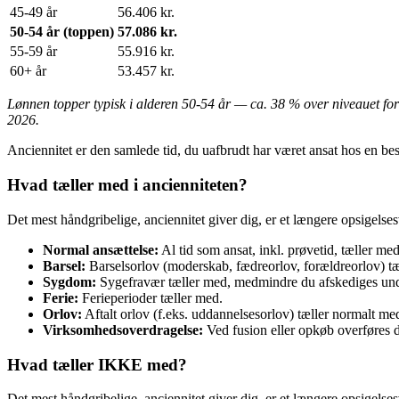
45-49 år
56.406 kr.
50-54 år (toppen)
57.086 kr.
55-59 år
55.916 kr.
60+ år
53.457 kr.
Lønnen topper typisk i alderen 50-54 år — ca. 38 % over niveauet for 
2026.
Anciennitet er den samlede tid, du uafbrudt har været ansat hos en bes
Hvad tæller med i ancienniteten?
Det mest håndgribelige, anciennitet giver dig, er et længere opsigelses
Normal ansættelse:
Al tid som ansat, inkl. prøvetid, tæller med
Barsel:
Barselsorlov (moderskab, fædreorlov, forældreorlov) tæl
Sygdom:
Sygefravær tæller med, medmindre du afskediges un
Ferie:
Ferieperioder tæller med.
Orlov:
Aftalt orlov (f.eks. uddannelsesorlov) tæller normalt me
Virksomhedsoverdragelse:
Ved fusion eller opkøb overføres d
Hvad tæller IKKE med?
Det mest håndgribelige, anciennitet giver dig, er et længere opsigelses