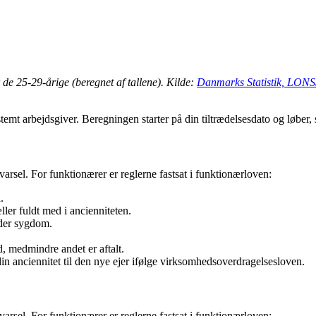
de 25-29-årige (beregnet af tallene). Kilde:
Danmarks Statistik, LONS50
temt arbejdsgiver. Beregningen starter på din tiltrædelsesdato og løber, 
varsel. For funktionærer er reglerne fastsat i funktionærloven:
.
ler fuldt med i ancienniteten.
der sygdom.
d, medmindre andet er aftalt.
in anciennitet til den nye ejer ifølge virksomhedsoverdragelsesloven.
varsel. For funktionærer er reglerne fastsat i funktionærloven: