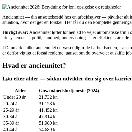
Anciennitet — din ansættelsestid hos en arbejdsgiver — påvirker alt fra 
situation, hvor det gør en forskel. Her får du den komplette gennemgan
Hurtigt svar:
Anciennitet løfter lønnen ad to veje: automatiske trin 
trinsystemer — politi, sundhed, undervisning — er effekten størst de f
I Danmark spiller anciennitet en væsentlig rolle i arbejdsretten, især f
er derfor vigtigt at forstå reglerne, uanset om du overvejer at skifte job
Hvad er anciennitet?
Løn efter alder — sådan udvikler den sig over karrie
Alder
Gns. månedsfortjeneste (2024)
Under 20 år
21.732 kr.
20-24 år
31.158 kr.
25-29 år
41.452 kr.
30-34 år
47.914 kr.
35-39 år
51.980 kr.
40-44 år
54.689 kr.