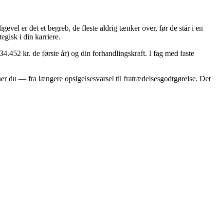
evel er det et begreb, de fleste aldrig tænker over, før de står i en
gisk i din karriere.
4.452 kr. de første år) og din forhandlingskraft. I fag med faste
ener du — fra længere opsigelsesvarsel til fratrædelsesgodtgørelse. Det