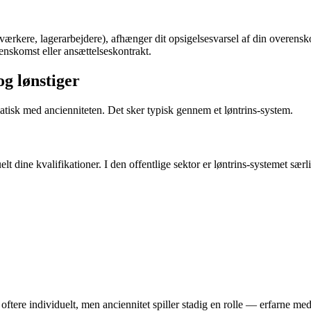
dværkere, lagerarbejdere), afhænger dit opsigelsesvarsel af din overen
renskomst eller ansættelseskontrakt.
og lønstiger
isk med ancienniteten. Det sker typisk gennem et løntrins-system.
uelt dine kvalifikationer. I den offentlige sektor er løntrins-systemet særl
oftere individuelt, men anciennitet spiller stadig en rolle — erfarne med