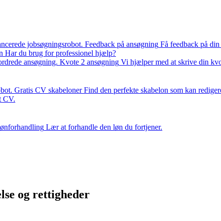
ancerede jobsøgningsrobot.
Feedback på ansøgning
Få feedback på din
n
Har du brug for professionel hjælp?
fordrede ansøgning.
Kvote 2 ansøgning
Vi hjælper med at skrive din kv
bot.
Gratis CV skabeloner
Find den perfekte skabelon som kan rediger
it CV.
ønforhandling
Lær at forhandle den løn du fortjener.
lse og rettigheder