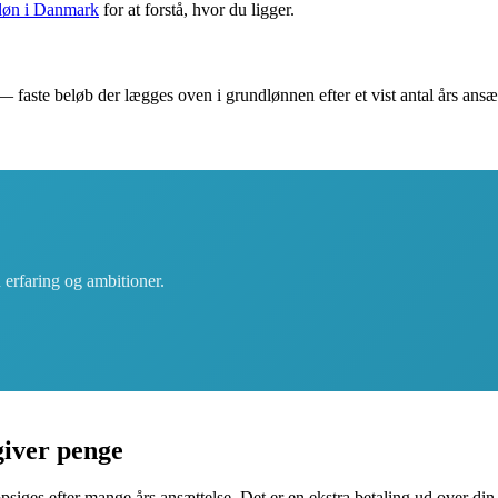
 løn i Danmark
for at forstå, hvor du ligger.
 faste beløb der lægges oven i grundlønnen efter et vist antal års ans
 erfaring og ambitioner.
giver penge
psiges efter mange års ansættelse. Det er en ekstra betaling ud over din