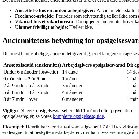
Ansættelse hos en anden arbejdsgiver:
Ancienniteten starter f
Freelance-arbejde:
Perioder som selvstændig tæller ikke som a
Vikariat hos et vikarbureau:
Du optjener anciennitet hos vika
Ulønnet frivilligt arbejde:
Tæller ikke.
Anciennitetens betydning for opsigelsesvar
Det mest håndgribelige, anciennitet giver dig, er et længere opsigelse
Ansættelsestid (anciennitet)
Arbejdsgivers opsigelsesvarsel
Dit eg
Under 6 måneder (prøvetid)
14 dage
14 da
6 måneder - 2 år 9 mdr.
1 måned
1 mån
2 år 9 mdr. - 5 år 8 mdr.
3 måneder
1 mån
5 år 8 mdr. - 8 år 7 mdr.
4 måneder
1 mån
8 år 7 mdr. - over
6 måneder
1 mån
Vigtigt:
Dit eget opsigelsesvarsel er altid 1 måned efter prøvetiden —
opsigelsesregler, se vores
komplette opsigelsesguide
.
Eksempel:
Henrik har været ansat som salgschef i 7 år. Hvis virksom
er designet til at beskytte medarbejderen, der har investeret mange år