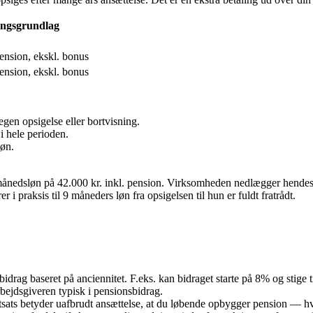
ingsgrundlag
pension, ekskl. bonus
pension, ekskl. bonus
gen opsigelse eller bortvisning.
i hele perioden.
øn.
nedsløn på 42.000 kr. inkl. pension. Virksomheden nedlægger hendes st
i praksis til 9 måneders løn fra opsigelsen til hun er fuldt fratrådt.
ag baseret på anciennitet. F.eks. kan bidraget starte på 8% og stige ti
rbejdsgiveren typisk i pensionsbidrag.
sats betyder uafbrudt ansættelse, at du løbende opbygger pension — hve