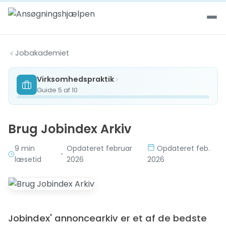
Spring til indhold
Jobakademiet
Virksomhedspraktik
Guide 5 af 10
Brug Jobindex Arkiv
9 min
Opdateret februar
Opdateret feb.
•
læsetid
2026
2026
Jobindex' annoncearkiv er et af de bedste