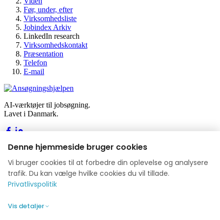
Viden
Før, under, efter
Virksomhedsliste
Jobindex Arkiv
LinkedIn research
Virksomhedskontakt
Præsentation
Telefon
E-mail
AI-værktøjer til jobsøgning.
Lavet i Danmark.
Denne hjemmeside bruger cookies
Værktøjer
Vi bruger cookies til at forbedre din oplevelse og analysere
Byg dit CV
trafik. Du kan vælge hvilke cookies du vil tillade.
Byg din ansøgning
Privatlivspolitik
Jobakademiet
Blog
Vis detaljer
Virksomhed