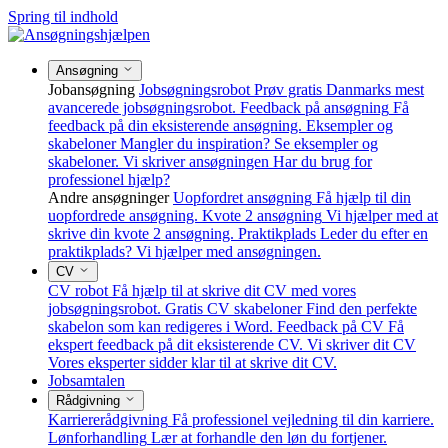
Spring til indhold
Ansøgning
Jobansøgning
Jobsøgningsrobot
Prøv gratis Danmarks mest
avancerede jobsøgningsrobot.
Feedback på ansøgning
Få
feedback på din eksisterende ansøgning.
Eksempler og
skabeloner
Mangler du inspiration? Se eksempler og
skabeloner.
Vi skriver ansøgningen
Har du brug for
professionel hjælp?
Andre ansøgninger
Uopfordret ansøgning
Få hjælp til din
uopfordrede ansøgning.
Kvote 2 ansøgning
Vi hjælper med at
skrive din kvote 2 ansøgning.
Praktikplads
Leder du efter en
praktikplads? Vi hjælper med ansøgningen.
CV
CV robot
Få hjælp til at skrive dit CV med vores
jobsøgningsrobot.
Gratis CV skabeloner
Find den perfekte
skabelon som kan redigeres i Word.
Feedback på CV
Få
ekspert feedback på dit eksisterende CV.
Vi skriver dit CV
Vores eksperter sidder klar til at skrive dit CV.
Jobsamtalen
Rådgivning
Karriererådgivning
Få professionel vejledning til din karriere.
Lønforhandling
Lær at forhandle den løn du fortjener.