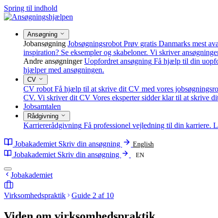
Spring til indhold
Ansøgning
Jobansøgning
Jobsøgningsrobot
Prøv gratis Danmarks mest av
inspiration? Se eksempler og skabeloner.
Vi skriver ansøgninge
Andre ansøgninger
Uopfordret ansøgning
Få hjælp til din uop
hjælper med ansøgningen.
CV
CV robot
Få hjælp til at skrive dit CV med vores jobsøgningsro
CV.
Vi skriver dit CV
Vores eksperter sidder klar til at skrive d
Jobsamtalen
Rådgivning
Karriererådgivning
Få professionel vejledning til din karriere.
L
Jobakademiet
Skriv din ansøgning
English
Jobakademiet
Skriv din ansøgning
EN
Jobakademiet
Virksomhedspraktik
Guide 2 af 10
Viden om virksomhedspraktik