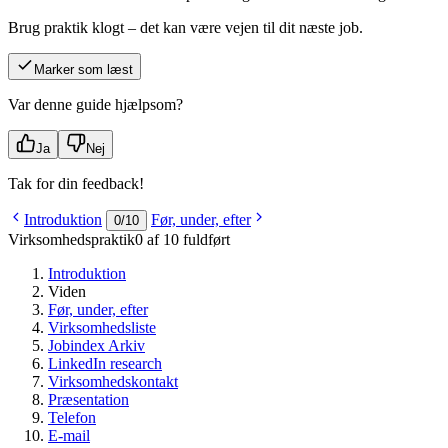
Brug praktik klogt – det kan være vejen til dit næste job.
Marker som læst
Var denne guide hjælpsom?
Ja
Nej
Tak for din feedback!
Introduktion
Før, under, efter
0
/
10
Virksomhedspraktik
0 af 10 fuldført
Introduktion
Viden
Før, under, efter
Virksomhedsliste
Jobindex Arkiv
LinkedIn research
Virksomhedskontakt
Præsentation
Telefon
E-mail