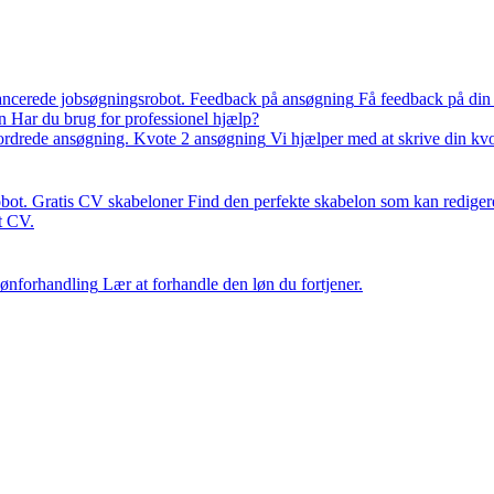
ancerede jobsøgningsrobot.
Feedback på ansøgning
Få feedback på din
n
Har du brug for professionel hjælp?
fordrede ansøgning.
Kvote 2 ansøgning
Vi hjælper med at skrive din kv
bot.
Gratis CV skabeloner
Find den perfekte skabelon som kan rediger
it CV.
ønforhandling
Lær at forhandle den løn du fortjener.