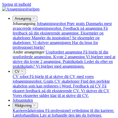
Spring til indhold
Ansøgning
Jobansøgning
Jobsøgningsrobot
Prøv gratis Danmarks mest
avancerede jobsøgningsrobot.
Feedback på ansøgning
Få
feedback på din eksisterende ansøgning.
Eksempler og
skabeloner
Mangler du inspiration? Se eksempler og
skabeloner.
Vi skriver ansøgningen
Har du brug for
professionel hjælp?
Andre ansøgninger
Uopfordret ansøgning
Få hjælp til din
uopfordrede ansøgning.
Kvote 2 ansøgning
Vi hjælper med at
skrive din kvote 2 ansøgning.
Praktikplads
Leder du efter en
praktikplads? Vi hjælper med ansøgningen.
CV
CV robot
Få hjælp til at skrive dit CV med vores
jobsøgningsrobot.
Gratis CV skabeloner
Find den perfekte
skabelon som kan redigeres i Word.
Feedback på CV
Få
ekspert feedback på dit eksisterende CV.
Vi skriver dit CV
Vores eksperter sidder klar til at skrive dit CV.
Jobsamtalen
Rådgivning
Karriererådgivning
Få professionel vejledning til din karriere.
Lønforhandling
Lær at forhandle den løn du fortjener.