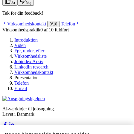
Ja
Nej
Tak for din feedback!
Virksomhedskontakt
Telefon
0
/
10
Virksomhedspraktik
0 af 10 fuldført
Introduktion
Viden
Før, under, efter
Virksomhedsliste
Jobindex Arkiv
LinkedIn research
Virksomhedskontakt
Præsentation
Telefon
E-mail
AI-værktøjer til jobsøgning.
Lavet i Danmark.